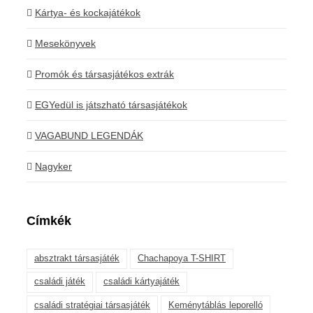
Kártya- és kockajátékok
Mesekönyvek
Promók és társasjátékos extrák
EGYedül is játszható társasjátékok
VAGABUND LEGENDÁK
Nagyker
Címkék
absztrakt társasjáték
Chachapoya T-SHIRT
családi játék
családi kártyajáték
családi stratégiai társasjáték
Keménytáblás leporelló