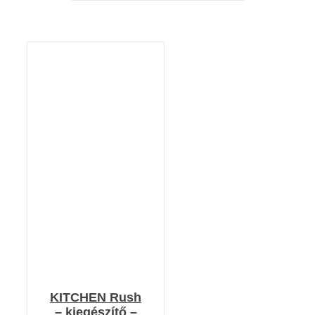
KOSÁRBA TESZEM
/
RÉSZLETEK
KITCHEN Rush
– kiegészítő –