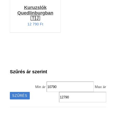
Kuruzslók
Quedlinburgban
🇹🇯
12 790
Ft
Szűrés ár szerint
Min ár
Max ár
SZŰRÉS