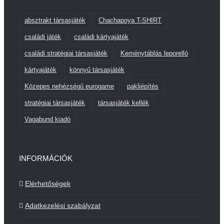
absztrakt társasjáték
Chachapoya T-SHIRT
családi játék
családi kártyajáték
családi stratégiai társasjáték
Keménytáblás leporelló
kártyajáték
könnyű társasjáték
Közepes nehézségű eurogame
pakliépítés
stratégiai társasjáték
társasjáték kellék
Vagabund kiadó
INFORMÁCIÓK
Elérhetőségek
Adatkezelési szabályzat