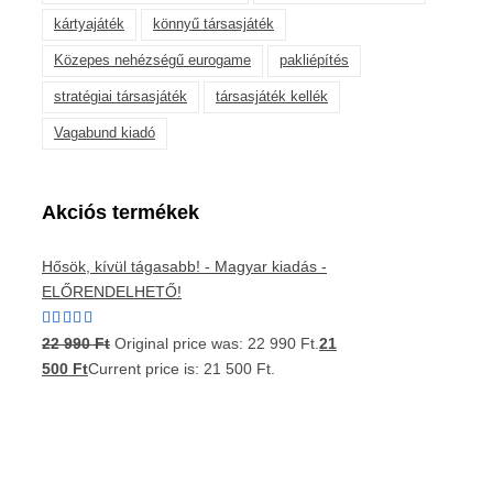
kártyajáték
könnyű társasjáték
Közepes nehézségű eurogame
pakliépítés
stratégiai társasjáték
társasjáték kellék
Vagabund kiadó
Akciós termékek
Hősök, kívül tágasabb! - Magyar kiadás -
ELŐRENDELHETŐ!
Értékelés:
22 990
Ft
Original price was: 22 990 Ft.
21
5.00
/ 5
500
Ft
Current price is: 21 500 Ft.