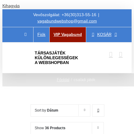
Kihagyás
Vevőszolgálat: +36(30)313-55-16
|
vagabundwebshop@gmail.com
Fiók
VIP Vagabund
KOSÁR
TÁRSASJÁTÉK
KÜLÖNLEGESSÉGEK
A WEBSHOPBAN
Főoldal
családi játék
Sort by
Dátum
Show
36 Products