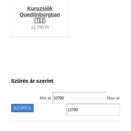
Kuruzslók
Quedlinburgban
🇹🇯
12 790
Ft
Szűrés ár szerint
Min ár
Max ár
SZŰRÉS