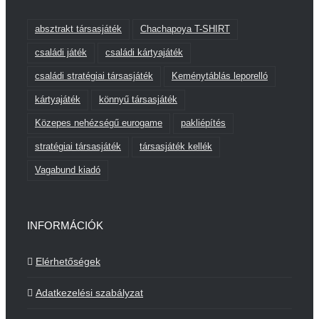
absztrakt társasjáték
Chachapoya T-SHIRT
családi játék
családi kártyajáték
családi stratégiai társasjáték
Keménytáblás leporelló
kártyajáték
könnyű társasjáték
Közepes nehézségű eurogame
pakliépítés
stratégiai társasjáték
társasjáték kellék
Vagabund kiadó
INFORMÁCIÓK
Elérhetőségek
Adatkezelési szabályzat