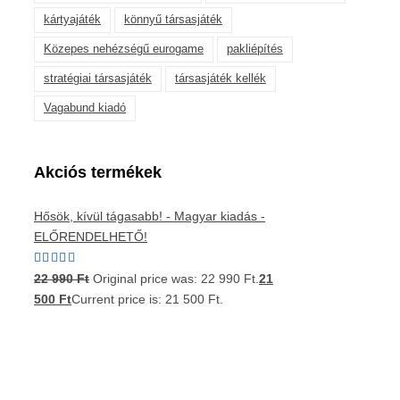
kártyajáték
könnyű társasjáték
Közepes nehézségű eurogame
pakliépítés
stratégiai társasjáték
társasjáték kellék
Vagabund kiadó
Akciós termékek
Hősök, kívül tágasabb! - Magyar kiadás -
ELŐRENDELHETŐ!
Értékelés:
22 990
Ft
Original price was: 22 990 Ft.
21
5.00
/ 5
500
Ft
Current price is: 21 500 Ft.