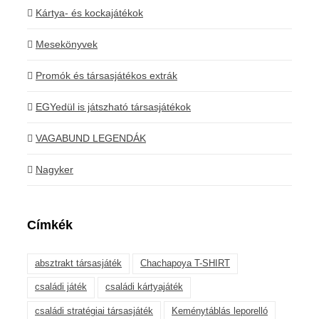
Kártya- és kockajátékok
Mesekönyvek
Promók és társasjátékos extrák
EGYedül is játszható társasjátékok
VAGABUND LEGENDÁK
Nagyker
Címkék
absztrakt társasjáték
Chachapoya T-SHIRT
családi játék
családi kártyajáték
családi stratégiai társasjáték
Keménytáblás leporelló