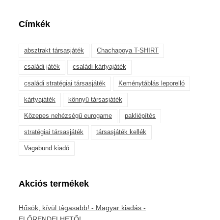
Címkék
absztrakt társasjáték
Chachapoya T-SHIRT
családi játék
családi kártyajáték
családi stratégiai társasjáték
Keménytáblás leporelló
kártyajáték
könnyű társasjáték
Közepes nehézségű eurogame
pakliépítés
stratégiai társasjáték
társasjáték kellék
Vagabund kiadó
Akciós termékek
Hősök, kívül tágasabb! - Magyar kiadás -
ELŐRENDELHETŐ!