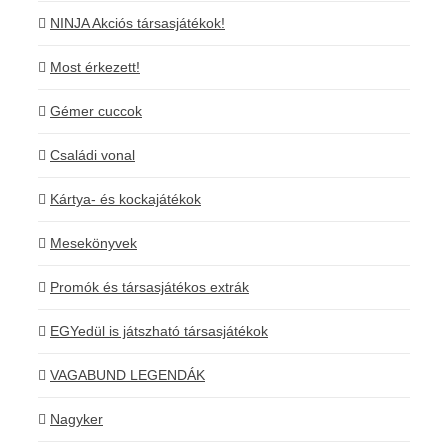
NINJA Akciós társasjátékok!
Most érkezett!
Gémer cuccok
Családi vonal
Kártya- és kockajátékok
Mesekönyvek
Promók és társasjátékos extrák
EGYedül is játszható társasjátékok
VAGABUND LEGENDÁK
Nagyker