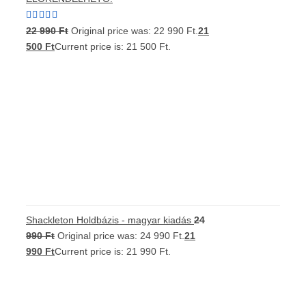
Értékelés:
22 990
Ft
Original price was: 22 990 Ft.
21
5.00
/ 5
500
Ft
Current price is: 21 500 Ft.
Shackleton Holdbázis - magyar kiadás
24
990
Ft
Original price was: 24 990 Ft.
21
990
Ft
Current price is: 21 990 Ft.