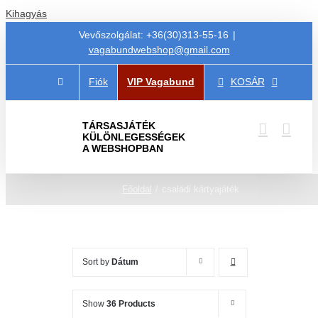
Kihagyás
Vevőszolgálat: +36(30)313-55-16
|
vagabundwebshop@gmail.com
Fiók
VIP Vagabund
KOSÁR
TÁRSASJÁTÉK
KÜLÖNLEGESSÉGEK
A WEBSHOPBAN
Főoldal
családi kártyajáték
Sort by
Dátum
Show
36 Products