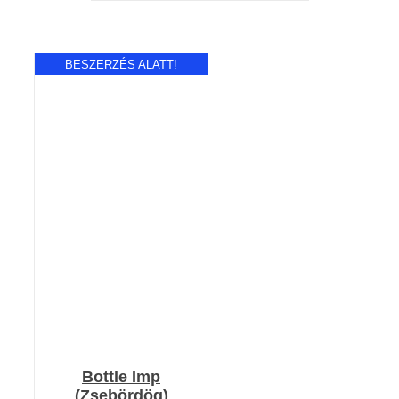
BESZERZÉS ALATT!
RÉSZLETEK
Bottle Imp
(Zsebördög)