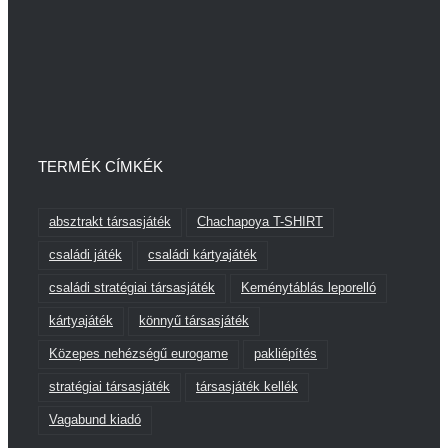
TERMÉK CÍMKÉK
absztrakt társasjáték
Chachapoya T-SHIRT
családi játék
családi kártyajáték
családi stratégiai társasjáték
Keménytáblás leporelló
kártyajáték
könnyű társasjáték
Közepes nehézségű eurogame
pakliépítés
stratégiai társasjáték
társasjáték kellék
Vagabund kiadó