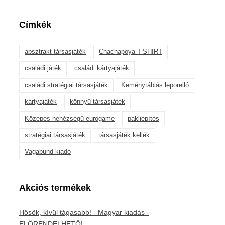
Címkék
absztrakt társasjáték
Chachapoya T-SHIRT
családi játék
családi kártyajáték
családi stratégiai társasjáték
Keménytáblás leporelló
kártyajáték
könnyű társasjáték
Közepes nehézségű eurogame
pakliépítés
stratégiai társasjáték
társasjáték kellék
Vagabund kiadó
Akciós termékek
Hősök, kívül tágasabb! - Magyar kiadás -
ELŐRENDELHETŐ!