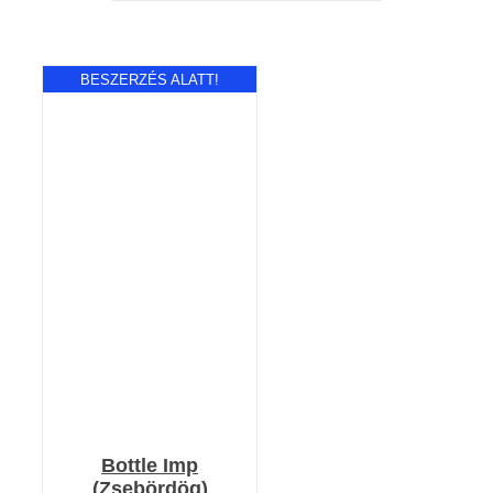
BESZERZÉS ALATT!
RÉSZLETEK
Bottle Imp
(Zsebördög)