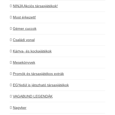
NINJA Akciós társasjátékok!
Most érkezett!
Gémer cuccok
Családi vonal
Kártya- és kockajátékok
Mesekönyvek
Promók és társasjátékos extrák
EGYedül is játszható társasjátékok
VAGABUND LEGENDÁK
Nagyker