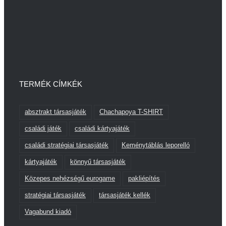
TERMÉK CÍMKÉK
absztrakt társasjáték
Chachapoya T-SHIRT
családi játék
családi kártyajáték
családi stratégiai társasjáték
Keménytáblás leporelló
kártyajáték
könnyű társasjáték
Közepes nehézségű eurogame
pakliépítés
stratégiai társasjáték
társasjáték kellék
Vagabund kiadó