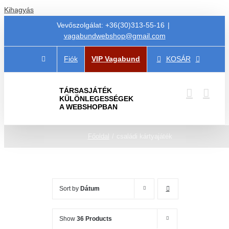
Kihagyás
Vevőszolgálat: +36(30)313-55-16
|
vagabundwebshop@gmail.com
Fiók
VIP Vagabund
KOSÁR
TÁRSASJÁTÉK
KÜLÖNLEGESSÉGEK
A WEBSHOPBAN
Főoldal
családi kártyajáték
Sort by
Dátum
Show
36 Products