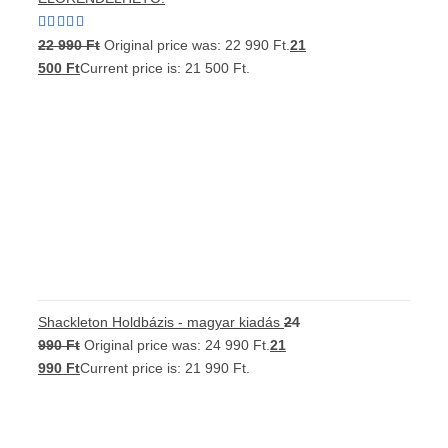
Értékelés:
22 990
Ft
Original price was: 22 990 Ft.
21
5.00
/ 5
500
Ft
Current price is: 21 500 Ft.
Shackleton Holdbázis - magyar kiadás
24
990
Ft
Original price was: 24 990 Ft.
21
990
Ft
Current price is: 21 990 Ft.