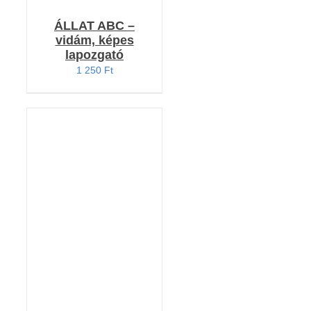
ÁLLAT ABC –
vidám, képes
lapozgató
1 250
Ft
KOSÁRBA TESZEM
/
RÉSZLETEK