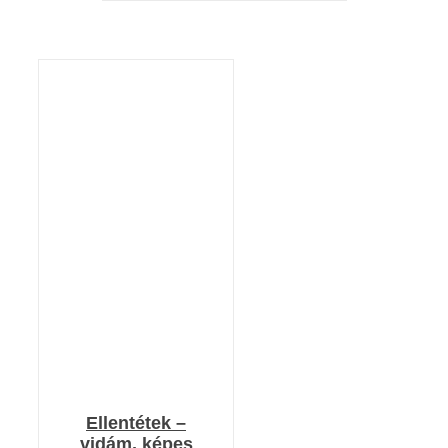
KOSÁRBA TESZEM
/
RÉSZLETEK
Ellentétek –
vidám, képes