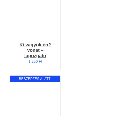
Ki vagyok én?
Vonat –
lapozgató
1 250
Ft
BESZERZÉS ALATT!