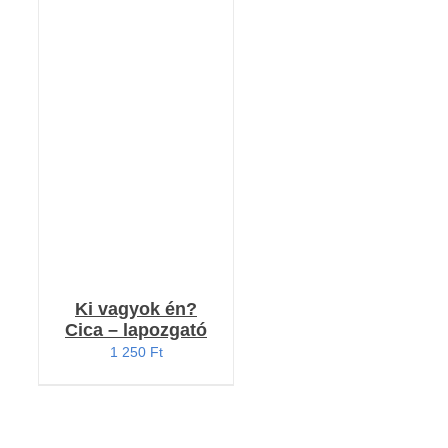
RÉSZLETEK
Ki vagyok én?
Cica – lapozgató
1 250
Ft