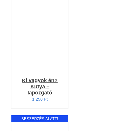
RÉSZLETEK
Ki vagyok én?
Kutya –
lapozgató
1 250
Ft
BESZERZÉS ALATT!