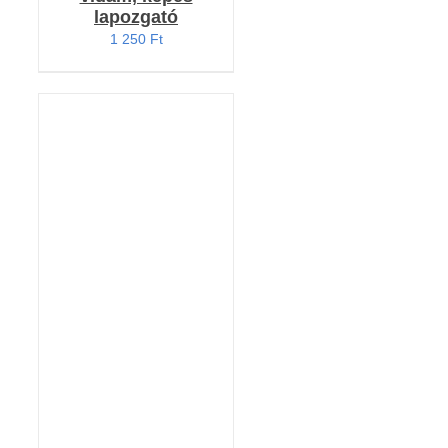
lapozgató
1 250
Ft
KOSÁRBA TESZEM
/
RÉSZLETEK