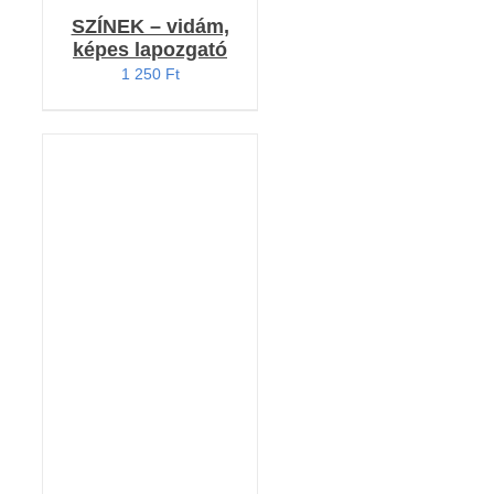
SZÍNEK – vidám,
képes lapozgató
1 250
Ft
KOSÁRBA TESZEM
/
RÉSZLETEK