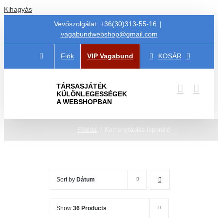
Kihagyás
Vevőszolgálat: +36(30)313-55-16
|
vagabundwebshop@gmail.com
Fiók
VIP Vagabund
KOSÁR
TÁRSASJÁTÉK
KÜLÖNLEGESSÉGEK
A WEBSHOPBAN
Főoldal
Keménytáblás leporelló
Sort by
Dátum
Show
36 Products