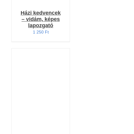
Házi kedvencek
– vidám, képes
lapozgató
1 250
Ft
KOSÁRBA TESZEM
/
RÉSZLETEK