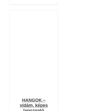
KOSÁRBA TESZEM
/
RÉSZLETEK
HANGOK –
vidám, képes
lapozgató