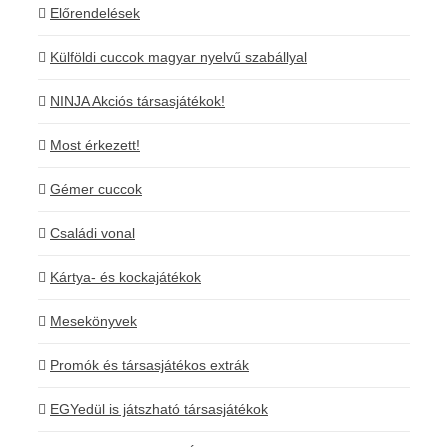
Előrendelések
Külföldi cuccok magyar nyelvű szabállyal
NINJA Akciós társasjátékok!
Most érkezett!
Gémer cuccok
Családi vonal
Kártya- és kockajátékok
Mesekönyvek
Promók és társasjátékos extrák
EGYedül is játszható társasjátékok