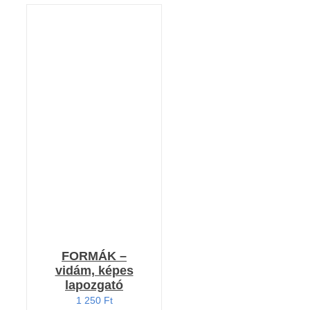
KOSÁRBA TESZEM
/
RÉSZLETEK
FORMÁK –
vidám, képes
lapozgató
1 250
Ft