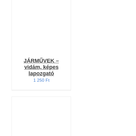
KOSÁRBA TESZEM
5.00
/ 5
/
RÉSZLETEK
JÁRMŰVEK –
vidám, képes
lapozgató
1 250
Ft