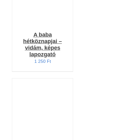
A baba
hétköznapjai –
vidám, képes
lapozgató
1 250
Ft
KOSÁRBA TESZEM
/
RÉSZLETEK