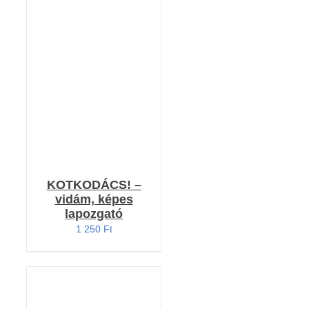
KOSÁRBA TESZEM
/
RÉSZLETEK
KOTKODÁCS! –
vidám, képes
lapozgató
1 250
Ft