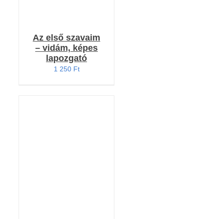
Az első szavaim
– vidám, képes
lapozgató
1 250
Ft
KOSÁRBA TESZEM
/
RÉSZLETEK