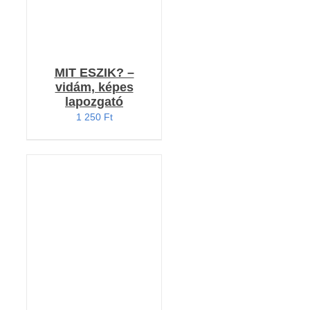
MIT ESZIK? –
vidám, képes
lapozgató
1 250
Ft
KOSÁRBA TESZEM
/
RÉSZLETEK