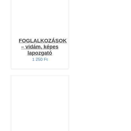
FOGLALKOZÁSOK
– vidám, képes
lapozgató
1 250
Ft
KOSÁRBA TESZEM
/
RÉSZLETEK