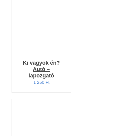
RÉSZLETEK
Ki vagyok én?
Autó –
lapozgató
1 250
Ft