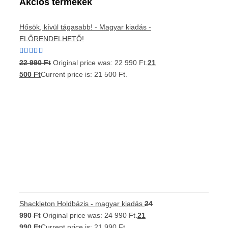
Akciós termékek
Hősök, kívül tágasabb! - Magyar kiadás -
ELŐRENDELHETŐ!
Értékelés:
22 990
Ft
Original price was: 22 990 Ft.
21
5.00
/ 5
500
Ft
Current price is: 21 500 Ft.
Shackleton Holdbázis - magyar kiadás
24
990
Ft
Original price was: 24 990 Ft.
21
990
Ft
Current price is: 21 990 Ft.