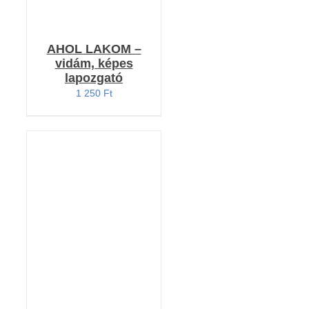
AHOL LAKOM –
vidám, képes
lapozgató
1 250
Ft
KOSÁRBA TESZEM
/
RÉSZLETEK