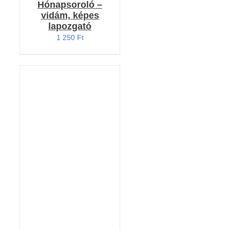
Hónapsoroló –
vidám, képes
lapozgató
1 250
Ft
KOSÁRBA TESZEM
/
RÉSZLETEK