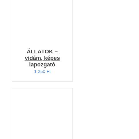
ÁLLATOK –
vidám, képes
lapozgató
1 250
Ft
Értékelés: