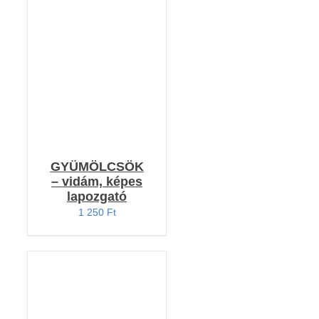
KOSÁRBA TESZEM
/
RÉSZLETEK
GYÜMÖLCSÖK
– vidám, képes
lapozgató
1 250
Ft