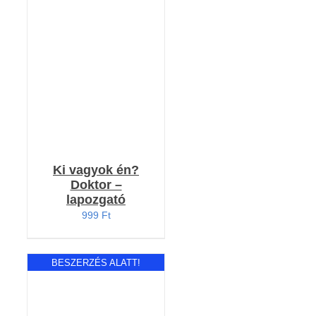
KOSÁRBA TESZEM
/
RÉSZLETEK
Ki vagyok én?
Doktor –
lapozgató
999
Ft
BESZERZÉS ALATT!