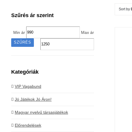
Sort by
Szűrés ár szerint
Min ár
Max ár
SZŰRÉS
Kategóriák
K
VIP Vagabund
Jó Játékok Jó Áron!
Magyar nyelvű társasjátékok
Előrendelések