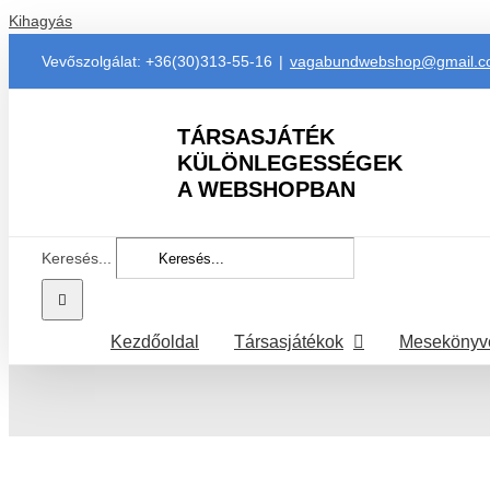
Kihagyás
Vevőszolgálat: +36(30)313-55-16
|
vagabundwebshop@gmail.
TÁRSASJÁTÉK
KÜLÖNLEGESSÉGEK
A WEBSHOPBAN
Keresés...
Kezdőoldal
Társasjátékok
Mesekönyv