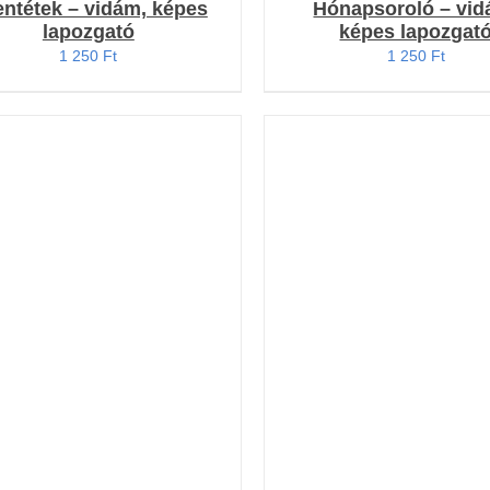
entétek – vidám, képes
Hónapsoroló – vid
lapozgató
képes lapozgat
1 250
Ft
1 250
Ft
OSÁRBA TESZEM
/
KOSÁRBA TESZEM
/
RÉSZLETEK
RÉSZLETEK