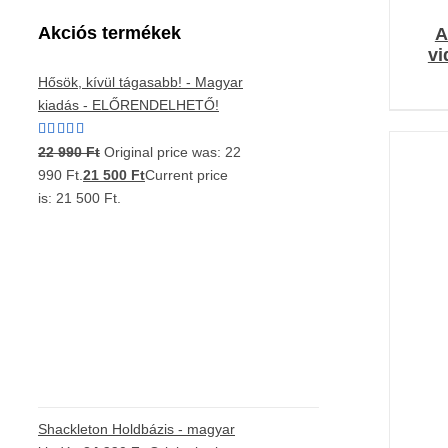
Akciós termékek
A
vi
Hősök, kívül tágasabb! - Magyar
kiadás - ELŐRENDELHETŐ!
Értékelés:
22 990
Ft
Original price was: 22
5.00
/ 5
990 Ft.
21 500
Ft
Current price
is: 21 500 Ft.
K
Shackleton Holdbázis - magyar