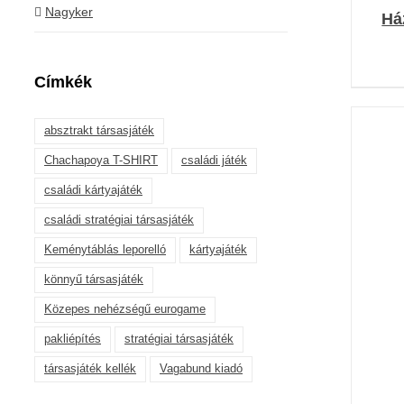
Nagyker
Há
Címkék
absztrakt társasjáték
Chachapoya T-SHIRT
családi játék
családi kártyajáték
családi stratégiai társasjáték
K
Keménytáblás leporelló
kártyajáték
könnyű társasjáték
Közepes nehézségű eurogame
pakliépítés
stratégiai társasjáték
társasjáték kellék
Vagabund kiadó