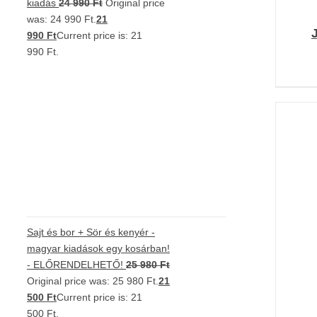
kiadás
24 990
Ft
Original price
was: 24 990 Ft.
21
990
Ft
Current price is: 21
990 Ft.
K
Sajt és bor + Sör és kenyér -
magyar kiadások egy kosárban!
- ELŐRENDELHETŐ!
25 980
Ft
Original price was: 25 980 Ft.
21
500
Ft
Current price is: 21
500 Ft.