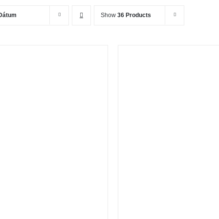
Dátum
Show
36 Products
OSÁRBA TESZEM
/
KOSÁRBA TESZEM
/
RÉSZLETEK
RÉSZLETEK