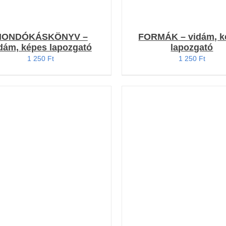
MONDÓKÁSKÖNYV –
FORMÁK – vidám, k
dám, képes lapozgató
lapozgató
1 250
Ft
1 250
Ft
OSÁRBA TESZEM
/
KOSÁRBA TESZEM
/
RÉSZLETEK
RÉSZLETEK