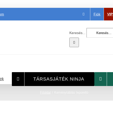
Fiók
VI
com
Keresés...
TÁRSASJÁTÉK NINJA
ek
Főoldal
Keménytáblás leporelló