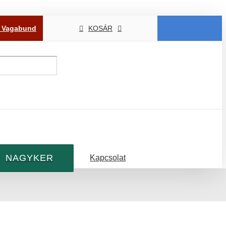
P Vagabund
KOSÁR
NAGYKER
Kapcsolat