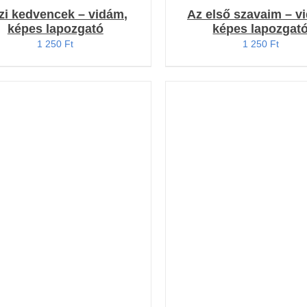
zi kedvencek – vidám,
Az első szavaim – v
képes lapozgató
képes lapozgat
1 250
Ft
1 250
Ft
OSÁRBA TESZEM
/
KOSÁRBA TESZEM
/
RÉSZLETEK
RÉSZLETEK