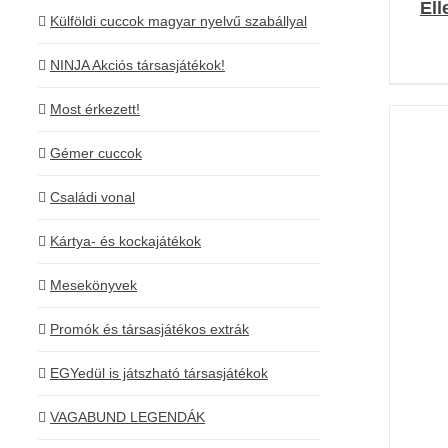
Ell
Külföldi cuccok magyar nyelvű szabállyal
NINJA Akciós társasjátékok!
Most érkezett!
Gémer cuccok
Családi vonal
Kártya- és kockajátékok
K
Mesekönyvek
Promók és társasjátékos extrák
EGYedül is játszható társasjátékok
VAGABUND LEGENDÁK