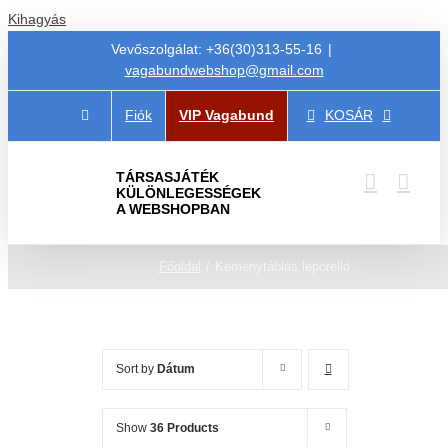
Kihagyás
Vevőszolgálat: +36(30)313-55-16
|
vagabundwebshop@gmail.com
Fiók
VIP Vagabund
KOSÁR
TÁRSASJÁTÉK
KÜLÖNLEGESSÉGEK
A WEBSHOPBAN
Főoldal
Keménytáblás leporelló
Sort by
Dátum
Show
36 Products