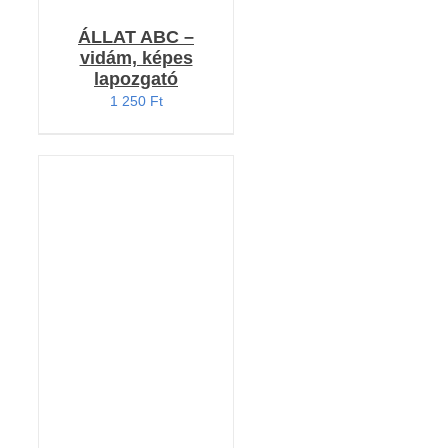
ÁLLAT ABC –
vidám, képes
lapozgató
1 250
Ft
KOSÁRBA TESZEM
/
RÉSZLETEK