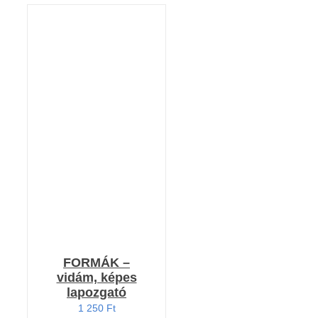
KOSÁRBA TESZEM
/
RÉSZLETEK
FORMÁK –
vidám, képes
lapozgató
1 250
Ft