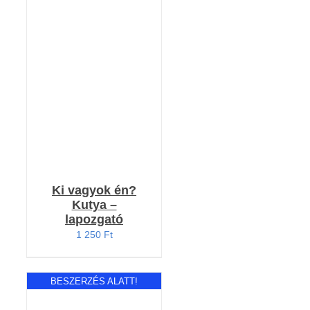
RÉSZLETEK
Ki vagyok én?
Kutya –
lapozgató
1 250
Ft
BESZERZÉS ALATT!