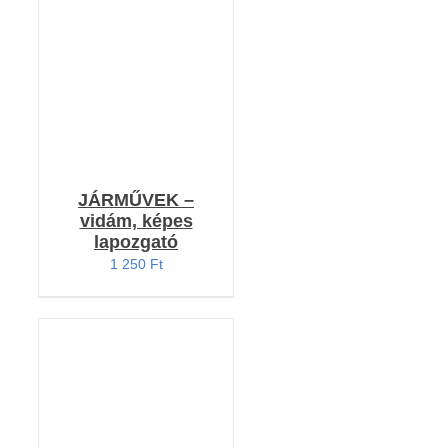
KOSÁRBA TESZEM
5.00
/ 5
/
RÉSZLETEK
JÁRMŰVEK –
vidám, képes
lapozgató
1 250
Ft