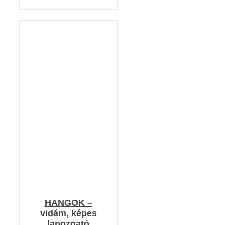
KOSÁRBA TESZEM
/
RÉSZLETEK
HANGOK –
vidám, képes
lapozgató