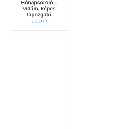
Hónapsoroló –
vidám, képes
lapozgató
1 250
Ft
KOSÁRBA TESZEM
/
RÉSZLETEK