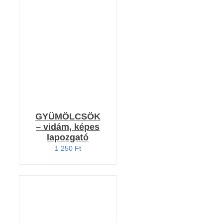
KOSÁRBA TESZEM
/
RÉSZLETEK
GYÜMÖLCSÖK
– vidám, képes
lapozgató
1 250
Ft