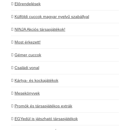
Előrendelések
Külföldi cuccok magyar nyelvű szabállyal
NINJA Akciós társasjátékok!
Most érkezett!
Gémer cuccok
Családi vonal
Kártya- és kockajátékok
Mesekönyvek
Promók és társasjátékos extrák
EGYedül is játszható társasjátékok