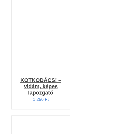
KOSÁRBA TESZEM
/
RÉSZLETEK
KOTKODÁCS! –
vidám, képes
lapozgató
1 250
Ft