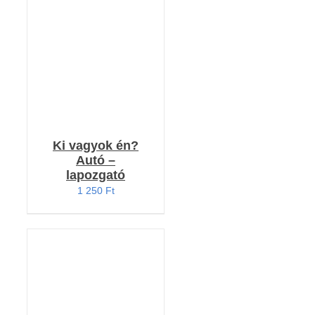
RÉSZLETEK
Ki vagyok én?
Autó –
lapozgató
1 250
Ft