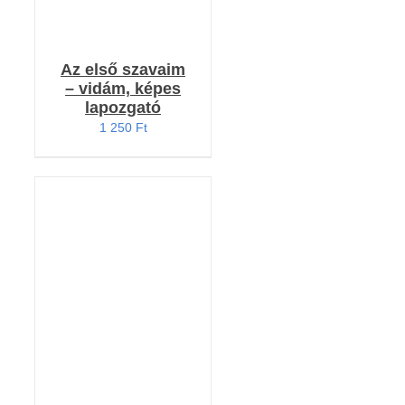
Az első szavaim
– vidám, képes
lapozgató
1 250
Ft
KOSÁRBA TESZEM
/
RÉSZLETEK