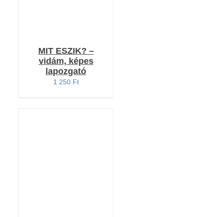
MIT ESZIK? –
vidám, képes
lapozgató
1 250
Ft
KOSÁRBA TESZEM
/
RÉSZLETEK