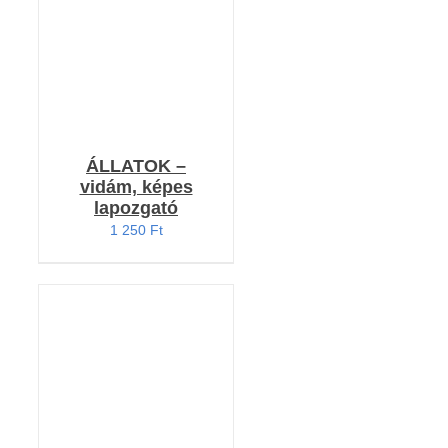
ÁLLATOK –
vidám, képes
lapozgató
1 250
Ft
Értékelés: