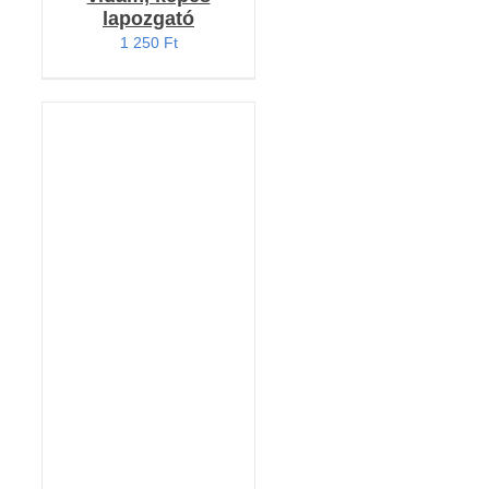
lapozgató
1 250
Ft
KOSÁRBA TESZEM
/
RÉSZLETEK