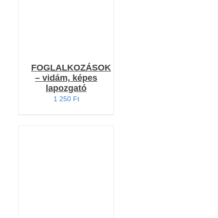
FOGLALKOZÁSOK
– vidám, képes
lapozgató
1 250
Ft
KOSÁRBA TESZEM
/
RÉSZLETEK