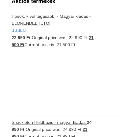
Akciós termékek
Hősök, kívül tágasabb! - Magyar kiadás -
ELŐRENDELHETŐ!
Értékelés:
22 990
Ft
Original price was: 22 990 Ft.
21
5.00
/ 5
500
Ft
Current price is: 21 500 Ft.
Shackleton Holdbázis - magyar kiadás
24
990
Ft
Original price was: 24 990 Ft.
21
990
Ft
Current price is: 21 990 Ft.