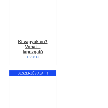
Ki vagyok én?
Vonat –
lapozgató
1 250
Ft
BESZERZÉS ALATT!