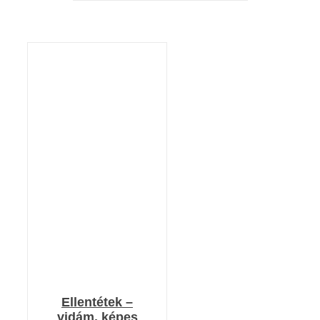
KOSÁRBA TESZEM
/
RÉSZLETEK
Ellentétek –
vidám, képes