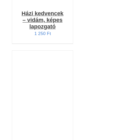
Házi kedvencek
– vidám, képes
lapozgató
1 250
Ft
KOSÁRBA TESZEM
/
RÉSZLETEK