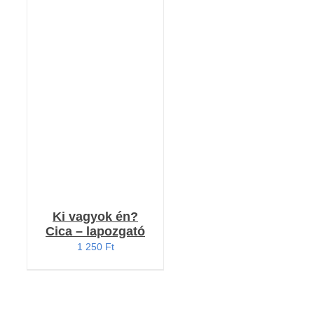
RÉSZLETEK
Ki vagyok én?
Cica – lapozgató
1 250
Ft