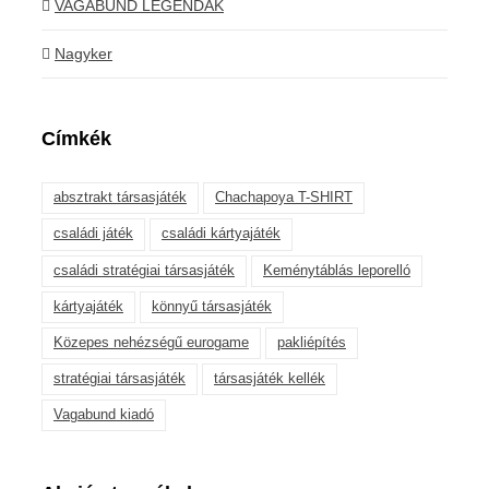
VAGABUND LEGENDÁK
Nagyker
Címkék
absztrakt társasjáték
Chachapoya T-SHIRT
családi játék
családi kártyajáték
családi stratégiai társasjáték
Keménytáblás leporelló
kártyajáték
könnyű társasjáték
Közepes nehézségű eurogame
pakliépítés
stratégiai társasjáték
társasjáték kellék
Vagabund kiadó