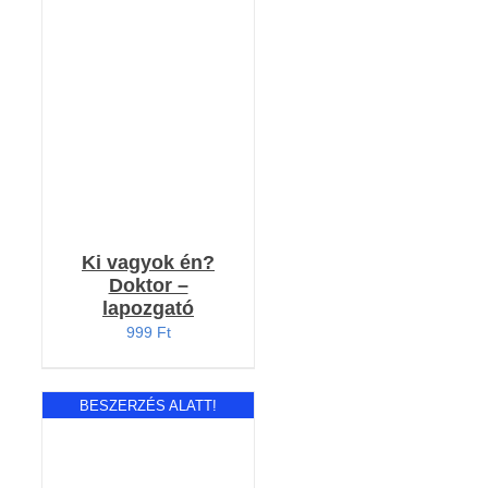
KOSÁRBA TESZEM
/
RÉSZLETEK
Ki vagyok én?
Doktor –
lapozgató
999
Ft
BESZERZÉS ALATT!