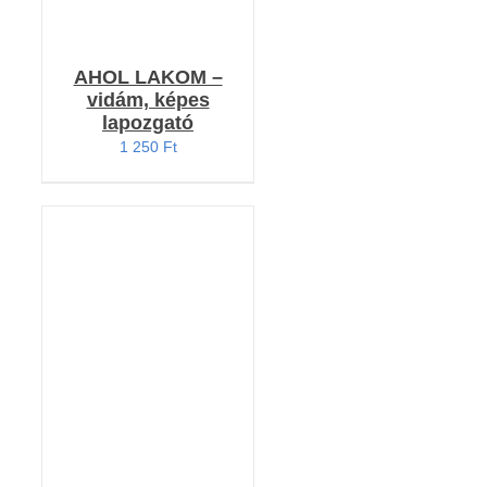
AHOL LAKOM –
vidám, képes
lapozgató
1 250
Ft
KOSÁRBA TESZEM
/
RÉSZLETEK