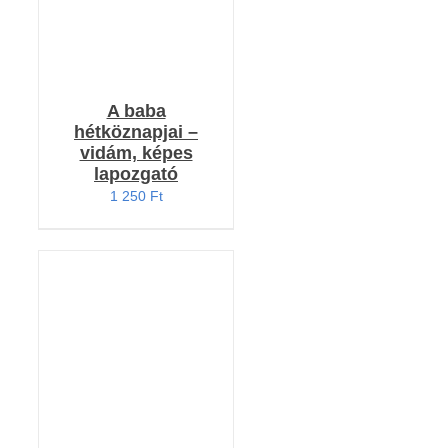
A baba
hétköznapjai –
vidám, képes
lapozgató
1 250
Ft
KOSÁRBA TESZEM
/
RÉSZLETEK