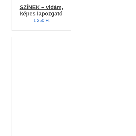
SZÍNEK – vidám,
képes lapozgató
1 250
Ft
KOSÁRBA TESZEM
/
RÉSZLETEK