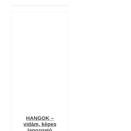
KOSÁRBA TESZEM
/
RÉSZLETEK
HANGOK –
vidám, képes
lapozgató