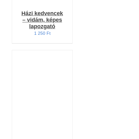
Házi kedvencek
– vidám, képes
lapozgató
1 250
Ft
KOSÁRBA TESZEM
/
RÉSZLETEK