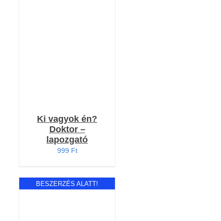
KOSÁRBA TESZEM
/
RÉSZLETEK
Ki vagyok én?
Doktor –
lapozgató
999
Ft
BESZERZÉS ALATT!