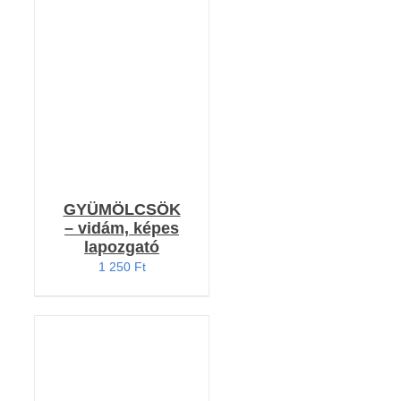
KOSÁRBA TESZEM
/
RÉSZLETEK
GYÜMÖLCSÖK
– vidám, képes
lapozgató
1 250
Ft