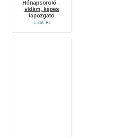
Hónapsoroló –
vidám, képes
lapozgató
1 250
Ft
KOSÁRBA TESZEM
/
RÉSZLETEK