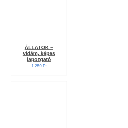
ÁLLATOK –
vidám, képes
lapozgató
1 250
Ft
Értékelés: