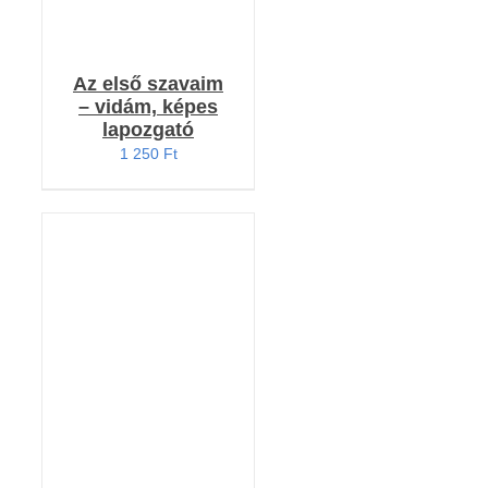
Az első szavaim
– vidám, képes
lapozgató
1 250
Ft
KOSÁRBA TESZEM
/
RÉSZLETEK