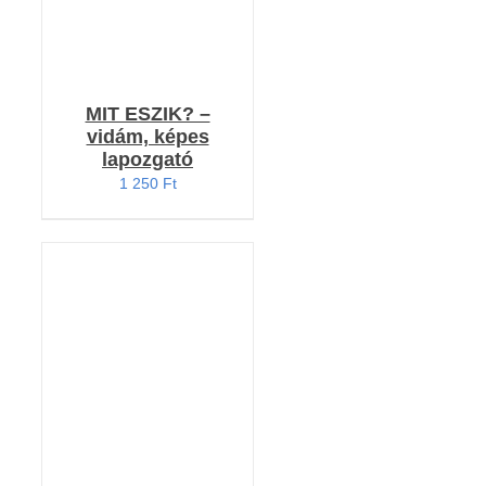
MIT ESZIK? –
vidám, képes
lapozgató
1 250
Ft
KOSÁRBA TESZEM
/
RÉSZLETEK