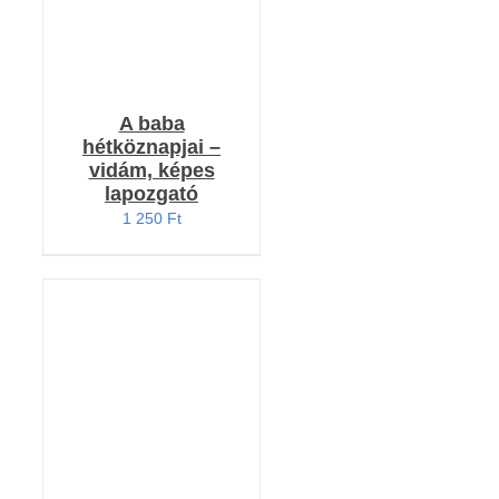
A baba
hétköznapjai –
vidám, képes
lapozgató
1 250
Ft
KOSÁRBA TESZEM
/
RÉSZLETEK