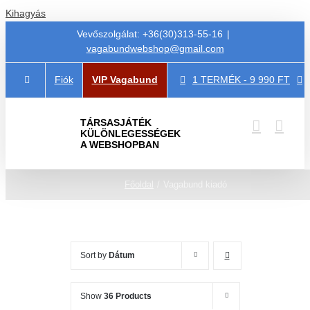
Kihagyás
Vevőszolgálat: +36(30)313-55-16
|
vagabundwebshop@gmail.com
Fiók
VIP Vagabund
1 TERMÉK
-
9 990
FT
TÁRSASJÁTÉK
KÜLÖNLEGESSÉGEK
A WEBSHOPBAN
Főoldal
Vagabund kiadó
Sort by
Dátum
Show
36 Products