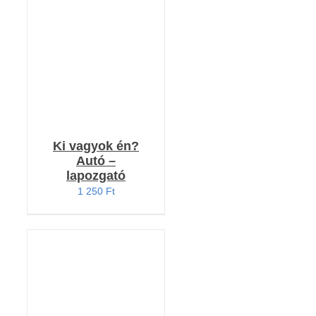
RÉSZLETEK
Ki vagyok én?
Autó –
lapozgató
1 250
Ft