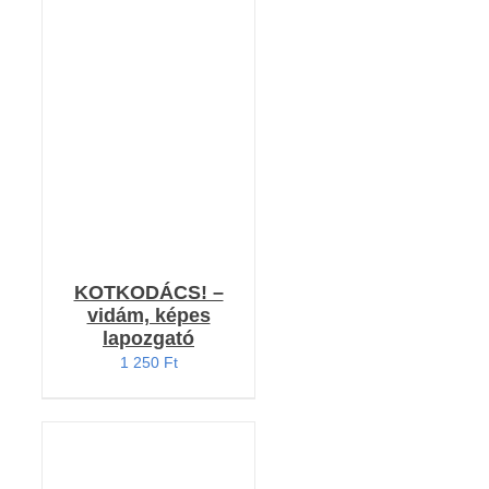
KOSÁRBA TESZEM
/
RÉSZLETEK
KOTKODÁCS! –
vidám, képes
lapozgató
1 250
Ft