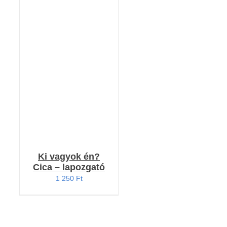
RÉSZLETEK
Ki vagyok én?
Cica – lapozgató
1 250
Ft