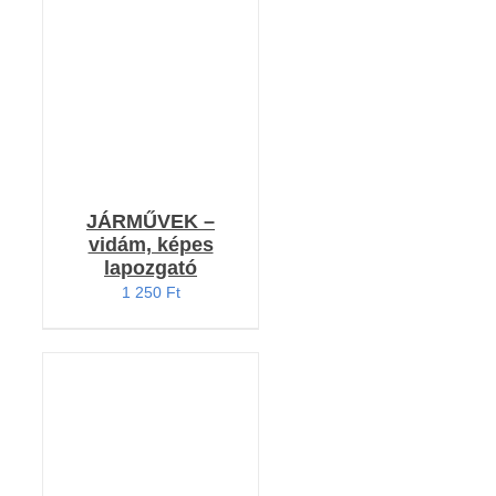
KOSÁRBA TESZEM
5.00
/ 5
/
RÉSZLETEK
JÁRMŰVEK –
vidám, képes
lapozgató
1 250
Ft