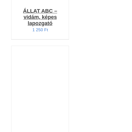
ÁLLAT ABC –
vidám, képes
lapozgató
1 250
Ft
KOSÁRBA TESZEM
/
RÉSZLETEK