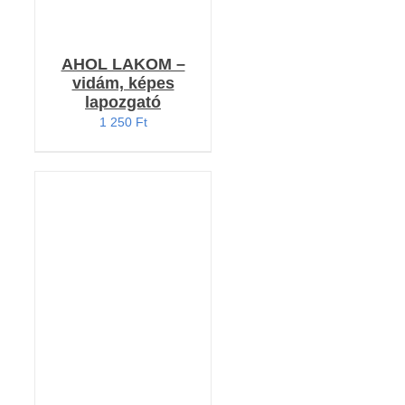
AHOL LAKOM –
vidám, képes
lapozgató
1 250
Ft
KOSÁRBA TESZEM
/
RÉSZLETEK