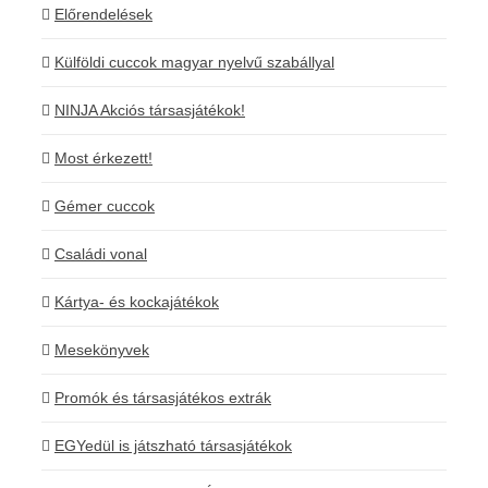
Előrendelések
Külföldi cuccok magyar nyelvű szabállyal
NINJA Akciós társasjátékok!
Most érkezett!
Gémer cuccok
Családi vonal
Kártya- és kockajátékok
Mesekönyvek
Promók és társasjátékos extrák
EGYedül is játszható társasjátékok