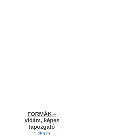
KOSÁRBA TESZEM
/
RÉSZLETEK
FORMÁK –
vidám, képes
lapozgató
1 250
Ft