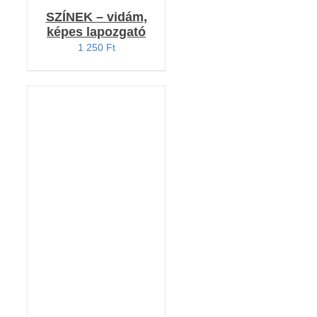
SZÍNEK – vidám,
képes lapozgató
1 250
Ft
KOSÁRBA TESZEM
/
RÉSZLETEK