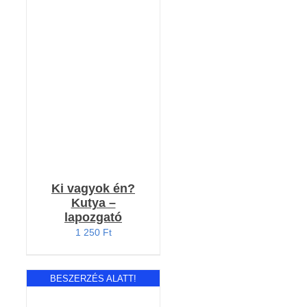
RÉSZLETEK
Ki vagyok én?
Kutya –
lapozgató
1 250
Ft
BESZERZÉS ALATT!