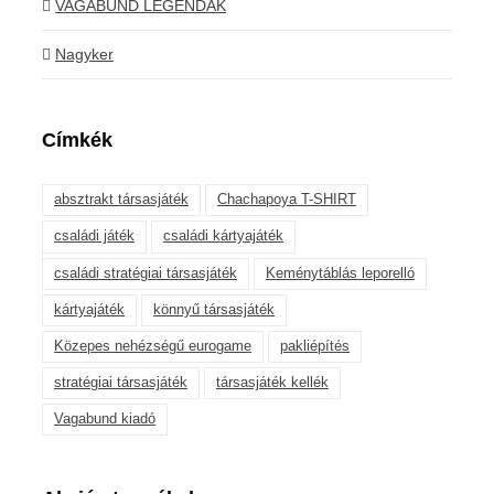
VAGABUND LEGENDÁK
Nagyker
Címkék
absztrakt társasjáték
Chachapoya T-SHIRT
családi játék
családi kártyajáték
családi stratégiai társasjáték
Keménytáblás leporelló
kártyajáték
könnyű társasjáték
Közepes nehézségű eurogame
pakliépítés
stratégiai társasjáték
társasjáték kellék
Vagabund kiadó