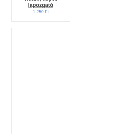
lapozgató
1 250
Ft
KOSÁRBA TESZEM
/
RÉSZLETEK