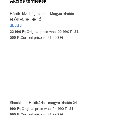
Akciós termékek
Hősök, kívül tágasabb! - Magyar kiadás -
ELŐRENDELHETŐ!
Értékelés:
22 990
Ft
Original price was: 22 990 Ft.
21
5.00
/ 5
500
Ft
Current price is: 21 500 Ft.
Shackleton Holdbázis - magyar kiadás
24
990
Ft
Original price was: 24 990 Ft.
21
990
Ft
Current price is: 21 990 Ft.