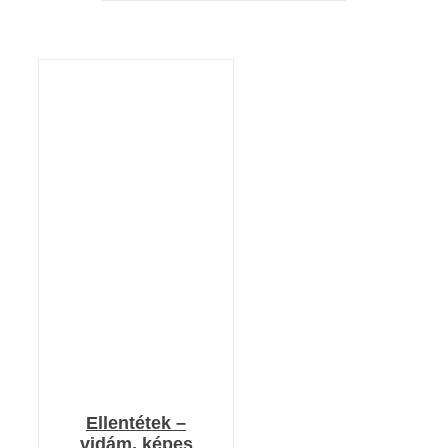
KOSÁRBA TESZEM
/
RÉSZLETEK
Ellentétek –
vidám, képes