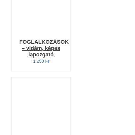
FOGLALKOZÁSOK
– vidám, képes
lapozgató
1 250
Ft
KOSÁRBA TESZEM
/
RÉSZLETEK