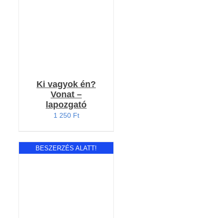
Ki vagyok én?
Vonat –
lapozgató
1 250
Ft
BESZERZÉS ALATT!