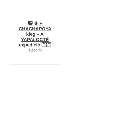
🥷 🎩 ♠️
CHACHAPOYA
kieg – A
YAPALOCTÉ
expedíció 🇹🇯
4 990
Ft
KOSÁRBA TESZEM
/
RÉSZLETEK