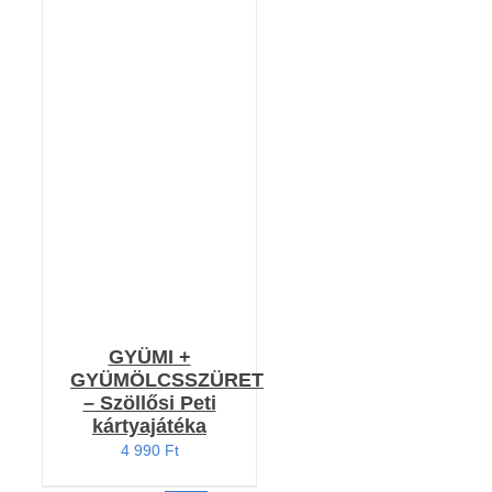
Értékelés:
RÉSZLETEK
4.80
/ 5
GYÜMI +
GYÜMÖLCSSZÜRET
– Szöllősi Peti
kártyajátéka
4 990
Ft