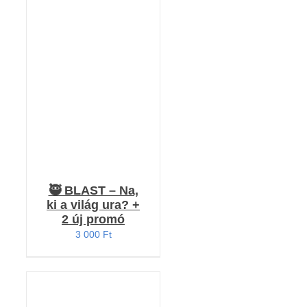
KOSÁRBA TESZEM
/
RÉSZLETEK
🥷 BLAST – Na,
ki a világ ura? +
2 új promó
3 000
Ft