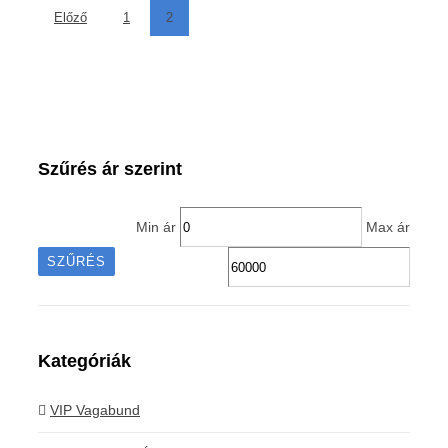
Előző
1
2
Szűrés ár szerint
Min ár
Max ár
SZŰRÉS
Kategóriák
VIP Vagabund