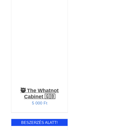
Értékelés:
KOSÁRBA TESZEM
5.00
/ 5
/
RÉSZLETEK
🥷 The Whatnot
Cabinet 🇬🇧
5 000
Ft
BESZERZÉS ALATT!