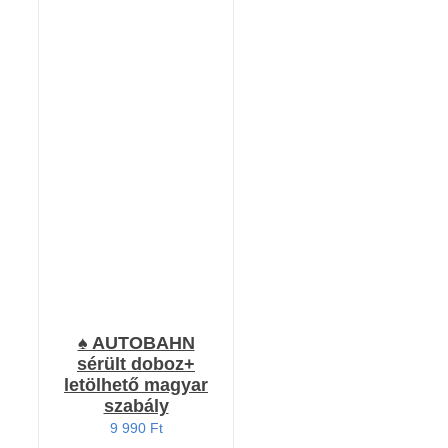
KOSÁRBA TESZEM
/
RÉSZLETEK
♠️ AUTOBAHN
sérült doboz+
letölhető magyar
szabály
9 990
Ft