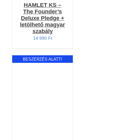
HAMLET KS –
The Founder’s
Deluxe Pledge +
letölhető magyar
szabály
14 990
Ft
BESZERZÉS ALATT!
RÉSZLETEK