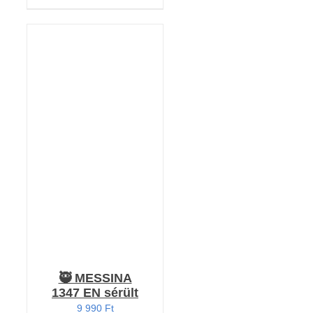
Értékelés:
KOSÁRBA TESZEM
5.00
/ 5
/
RÉSZLETEK
🥷 MESSINA
1347 EN sérült
9 990
Ft