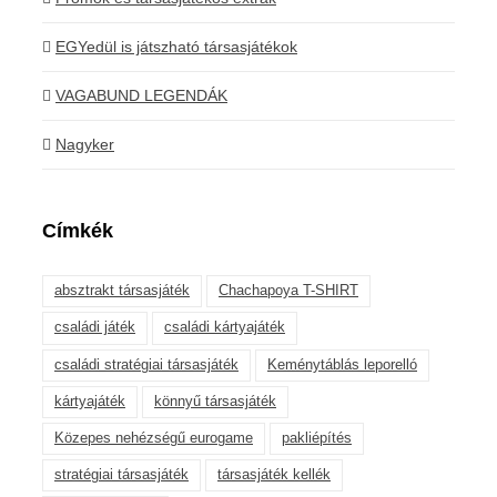
EGYedül is játszható társasjátékok
VAGABUND LEGENDÁK
Nagyker
Címkék
absztrakt társasjáték
Chachapoya T-SHIRT
családi játék
családi kártyajáték
családi stratégiai társasjáték
Keménytáblás leporelló
kártyajáték
könnyű társasjáték
Közepes nehézségű eurogame
pakliépítés
stratégiai társasjáték
társasjáték kellék