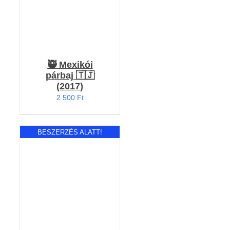
🥷 Mexikói
párbaj 🇹🇯
(2017)
2 500
Ft
BESZERZÉS ALATT!
RÉSZLETEK