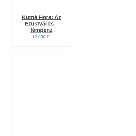
Kutná Hora: Az
Ezüstváros –
fémpénz
12 000
Ft
Értékelés:
KOSÁRBA TESZEM
4.86
/ 5
/
RÉSZLETEK