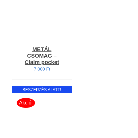
METÁL
CSOMAG –
Claim pocket
7 000
Ft
BESZERZÉS ALATT!
Akció!
RÉSZLETEK