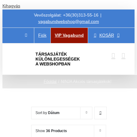
Kihagyás
Vevőszolgálat: +36(30)313-55-16
|
vagabundwebshop@gmail.com
Fiók
VIP Vagabund
KOSÁR
TÁRSASJÁTÉK
KÜLÖNLEGESSÉGEK
A WEBSHOPBAN
Főoldal
NINJA Akciós társasjátékok!
Sort by
Dátum
Show
36 Products