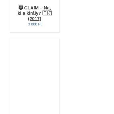
🥷 CLAIM – Na,
ki a király? 🇹🇯
(2017)
3 000
Ft
Értékelés:
KOSÁRBA TESZEM
5.00
/ 5
/
RÉSZLETEK