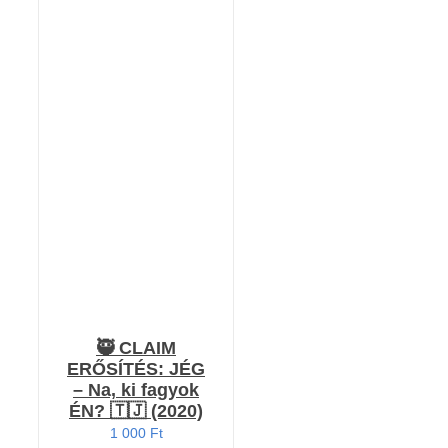
KOSÁRBA TESZEM
/
RÉSZLETEK
🥷 CLAIM
ERŐSÍTÉS: JÉG
– Na, ki fagyok
ÉN? 🇹🇯 (2020)
1 000
Ft