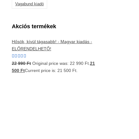
Vagabund kiadó
Akciós termékek
Hősök, kívül tágasabb! - Magyar kiadás -
ELŐRENDELHETŐ!
Értékelés:
22 990
Ft
Original price was: 22 990 Ft.
21
5.00
/ 5
500
Ft
Current price is: 21 500 Ft.