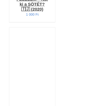
ki a SÖTÉT?
🇹🇯 (2020)
1 000
Ft
Értékelés:
KOSÁRBA TESZEM
5.00
/ 5
/
RÉSZLETEK