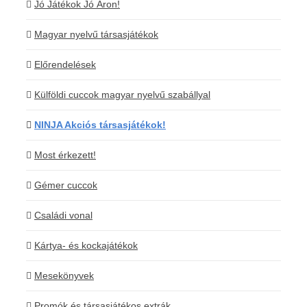
Jó Játékok Jó Áron!
Magyar nyelvű társasjátékok
Előrendelések
Külföldi cuccok magyar nyelvű szabállyal
NINJA Akciós társasjátékok!
Most érkezett!
Gémer cuccok
Családi vonal
Kártya- és kockajátékok
Mesekönyvek
Promók és társasjátékos extrák