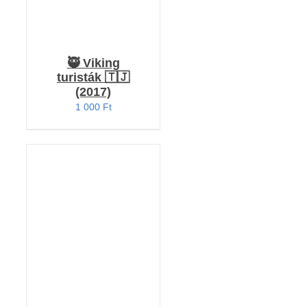
🥷 Viking
turisták 🇹🇯
(2017)
1 000
Ft
Értékelés:
KOSÁRBA TESZEM
5.00
/ 5
/
RÉSZLETEK