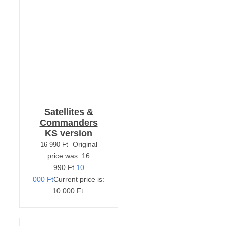
KOSÁRBA TESZEM
/
RÉSZLETEK
Satellites &
Commanders
KS version
Original
16 990
Ft
price was: 16
990 Ft.
10
000
Ft
Current price is:
10 000 Ft.