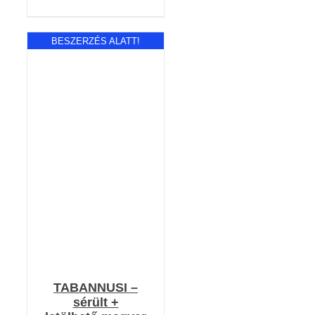
BESZERZÉS ALATT!
RÉSZLETEK
TABANNUSI –
sérült +