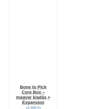
KOSÁRBA TESZEM
/
RÉSZLETEK
Bone to Pick
Core Box –
magyar kiadás +
Expansion
14 990
Ft