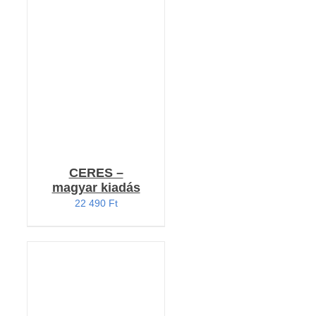
Értékelés:
KOSÁRBA TESZEM
5.00
/ 5
/
RÉSZLETEK
CERES –
magyar kiadás
22 490
Ft