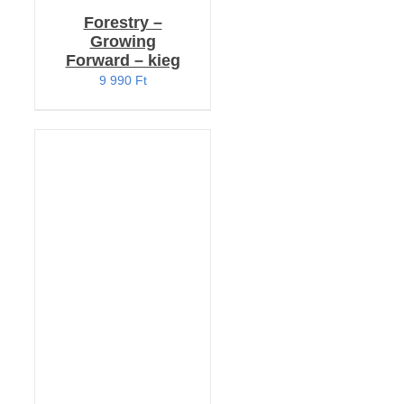
Forestry –
Growing
Forward – kieg
9 990
Ft
Értékelés:
KOSÁRBA TESZEM
5.00
/ 5
/
RÉSZLETEK