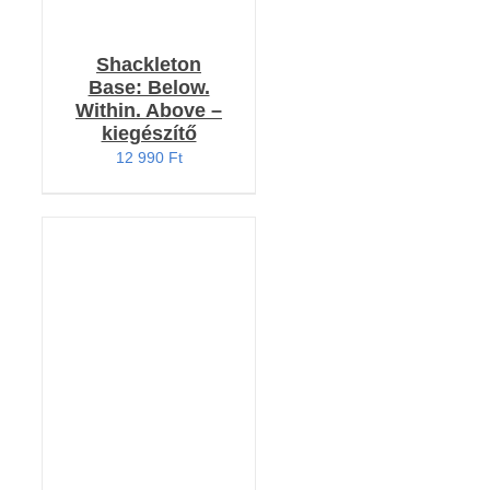
Shackleton
Base: Below.
Within. Above –
kiegészítő
12 990
Ft
KOSÁRBA TESZEM
/
RÉSZLETEK