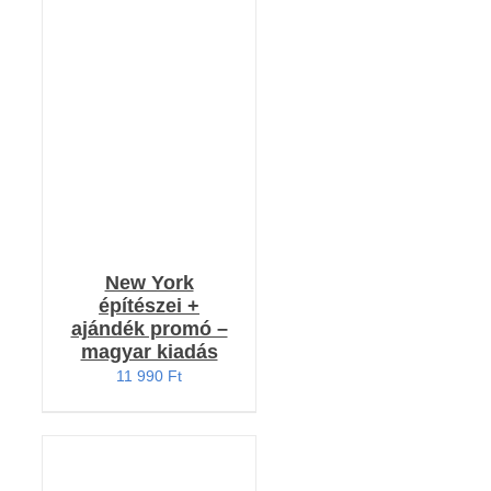
Értékelés:
KOSÁRBA TESZEM
5.00
/ 5
/
RÉSZLETEK
New York
építészei +
ajándék promó –
magyar kiadás
11 990
Ft