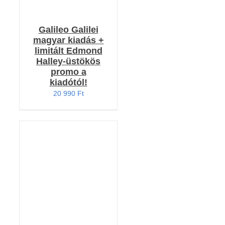
Galileo Galilei
magyar kiadás +
limitált Edmond
Halley-üstökös
promo a
kiadótól!
20 990
Ft
Értékelés:
KOSÁRBA TESZEM
4.79
/ 5
/
RÉSZLETEK