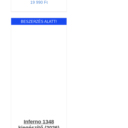
19 990
Ft
BESZERZÉS ALATT!
RÉSZLETEK
Inferno 1348
kiegészítő (2026)