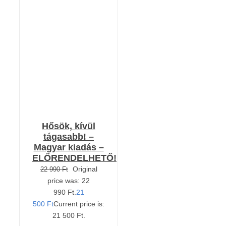
Értékelés:
KOSÁRBA TESZEM
5.00
/ 5
/
RÉSZLETEK
Hősök, kívül
tágasabb! –
Magyar kiadás –
ELŐRENDELHETŐ!
Original
22 990
Ft
price was: 22
990 Ft.
21
500
Ft
Current price is:
21 500 Ft.