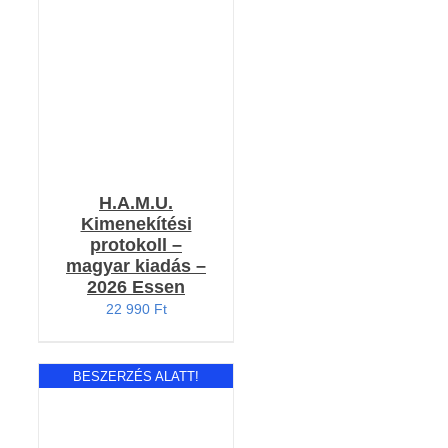
RÉSZLETEK
H.A.M.U.
Kimenekítési
protokoll –
magyar kiadás –
2026 Essen
22 990
Ft
BESZERZÉS ALATT!