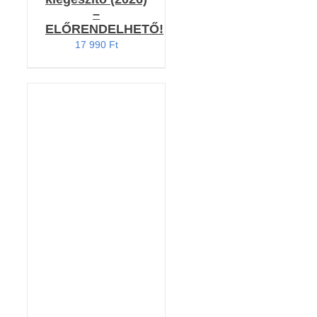
–
ELŐRENDELHETŐ!
17 990
Ft
KOSÁRBA TESZEM
/
RÉSZLETEK