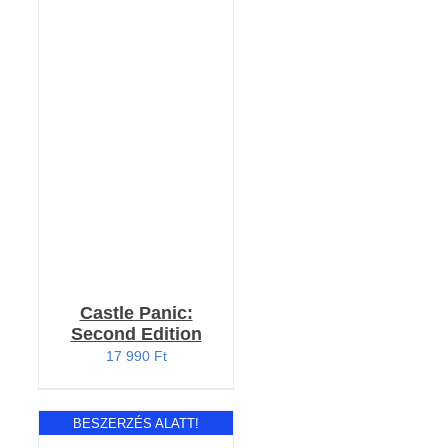
KOSÁRBA TESZEM
/
RÉSZLETEK
Castle Panic:
Second Edition
17 990
Ft
BESZERZÉS ALATT!