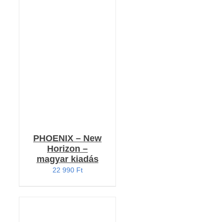
Értékelés:
RÉSZLETEK
5.00
/ 5
PHOENIX – New
Horizon –
magyar kiadás
22 990
Ft