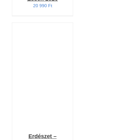
20 990
Ft
KOSÁRBA TESZEM
/
RÉSZLETEK
Erdészet –