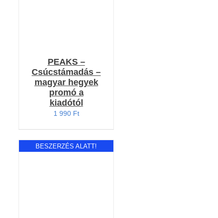
PEAKS –
Csúcstámadás –
magyar hegyek
promó a
kiadótól
1 990
Ft
BESZERZÉS ALATT!