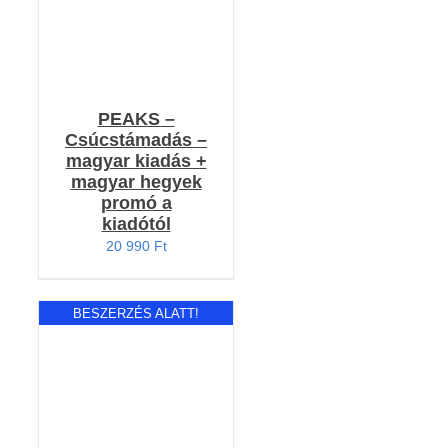
PEAKS –
Csúcstámadás –
magyar kiadás +
magyar hegyek
promó a
kiadótól
20 990
Ft
BESZERZÉS ALATT!