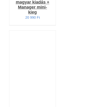
magyar kiadás +
Manager mini-
kieg
20 990
Ft
KOSÁRBA TESZEM
/
RÉSZLETEK