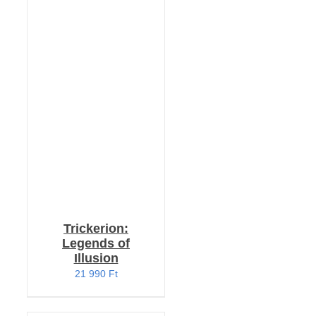
KOSÁRBA TESZEM
/
RÉSZLETEK
Trickerion:
Legends of
Illusion
21 990
Ft