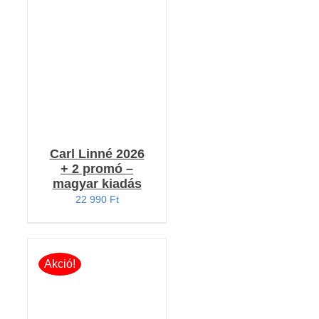
RÉSZLETEK
Carl Linné 2026
+ 2 promó –
magyar kiadás
22 990
Ft
Akció!