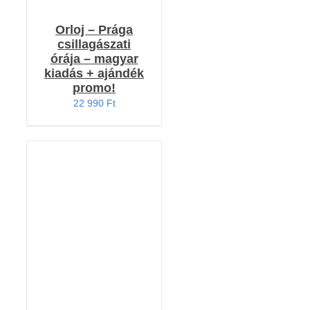
Orloj – Prága
csillagászati
órája – magyar
kiadás + ajándék
promo!
22 990
Ft
KOSÁRBA TESZEM
/
RÉSZLETEK