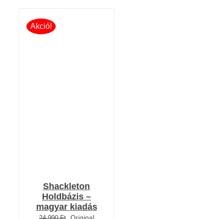
Akció!
KOSÁRBA TESZEM
/
RÉSZLETEK
Shackleton
Holdbázis –
magyar kiadás
Original
24 990
Ft