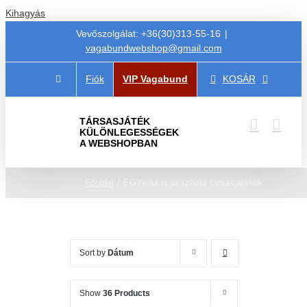
Kihagyás
Vevőszolgálat: +36(30)313-55-16
|
vagabundwebshop@gmail.com
Fiók
VIP Vagabund
KOSÁR
TÁRSASJÁTÉK
KÜLÖNLEGESSÉGEK
A WEBSHOPBAN
Főoldal
EGYedül is játszható társasjátékok
Sort by
Dátum
Show
36 Products