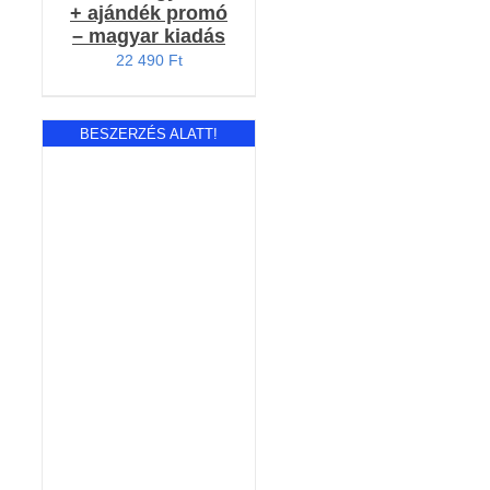
+ ajándék promó
– magyar kiadás
22 490
Ft
BESZERZÉS ALATT!
RÉSZLETEK