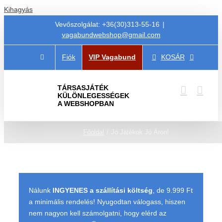
Kihagyás
Vevőszolgálat: +36(30)313-55-16
|
vagabundwebshop@gmail.com
Fiók
VIP Vagabund
KOSÁR
TÁRSASJÁTÉK
KÜLÖNLEGESSÉGEK
A WEBSHOPBAN
Főoldal
Jó Játékok Jó Áron!
Nálunk
INGYENES a szállítási költség
, de 9.999 Ft
a minimális rendelés! Nyugodtan válogass, hiszen
nem nagyon kell számolgatni, hogy elérd az