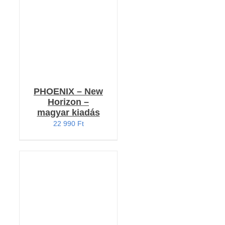
5.00
/ 5
PHOENIX – New
Horizon –
magyar kiadás
22 990
Ft