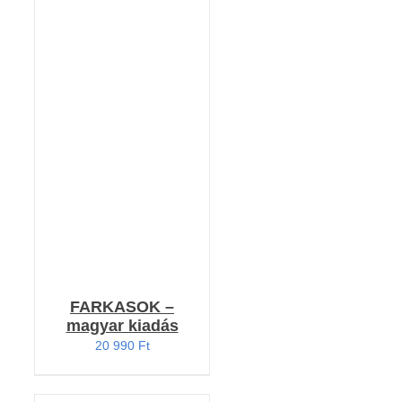
Értékelés:
KOSÁRBA TESZEM
4.94
/ 5
/
RÉSZLETEK
FARKASOK –
magyar kiadás
20 990
Ft