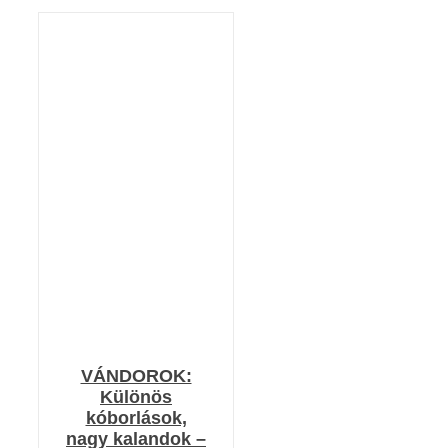
Értékelés:
KOSÁRBA TESZEM
4.00
/ 5
/
RÉSZLETEK
VÁNDOROK:
Különös
kóborlások,
nagy kalandok –