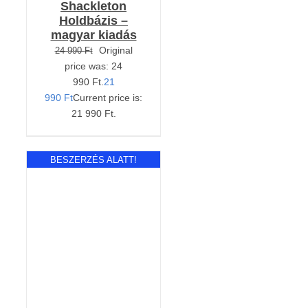
Shackleton
Holdbázis –
magyar kiadás
Original
24 990
Ft
price was: 24
990 Ft.
21
990
Ft
Current price is:
21 990 Ft.
BESZERZÉS ALATT!
RÉSZLETEK