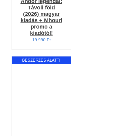
Andor legendái:
Távoli föld
(2026) magyar
kiadás + Mhourl
promo a
kiadótól!
19 990
Ft
BESZERZÉS ALATT!
RÉSZLETEK