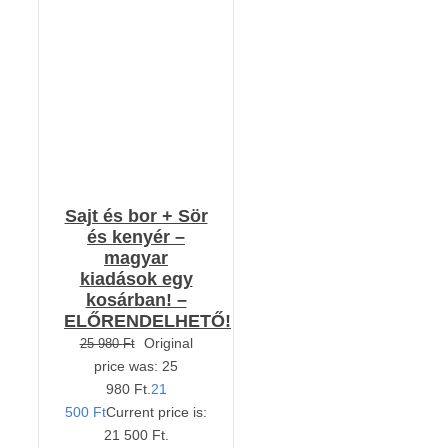
KOSÁRBA TESZEM
/
RÉSZLETEK
Sajt és bor + Sör
és kenyér –
magyar
kiadások egy
kosárban! –
ELŐRENDELHETŐ!
Original
25 980
Ft
price was: 25
980 Ft.
21
500
Ft
Current price is:
21 500 Ft.