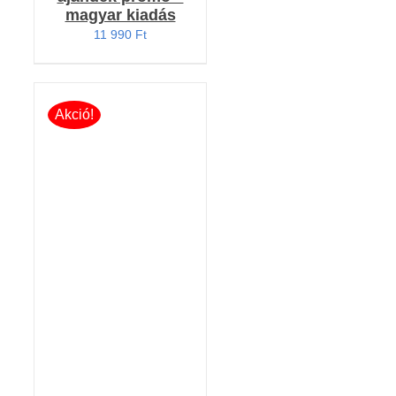
magyar kiadás
11 990
Ft
Akció!
KOSÁRBA TESZEM
/
RÉSZLETEK