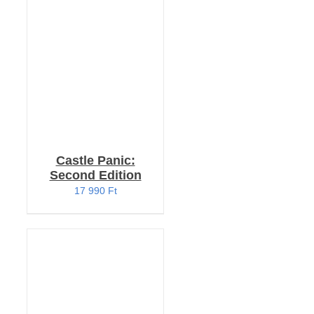
KOSÁRBA TESZEM
/
RÉSZLETEK
Castle Panic:
Second Edition
17 990
Ft