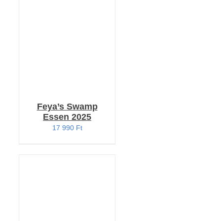
KOSÁRBA TESZEM
/
RÉSZLETEK
Feya’s Swamp
Essen 2025
17 990
Ft