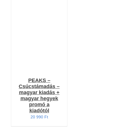
KOSÁRBA TESZEM
/
RÉSZLETEK
PEAKS –
Csúcstámadás –
magyar kiadás +
magyar hegyek
promó a
kiadótól
20 990
Ft