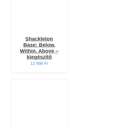
Shackleton
Base: Below.
Within. Above –
kiegészítő
12 990
Ft
KOSÁRBA TESZEM