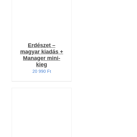
Erdészet –
magyar kiadás +
Manager mini-
kieg
20 990
Ft
KOSÁRBA TESZEM