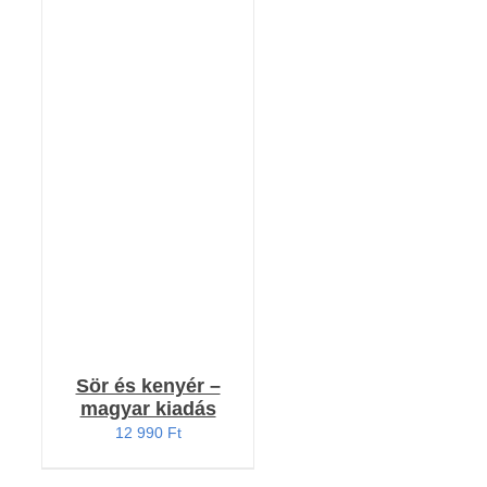
Értékelés:
KOSÁRBA TESZEM
4.91
/ 5
/
RÉSZLETEK
Sör és kenyér –
magyar kiadás
12 990
Ft