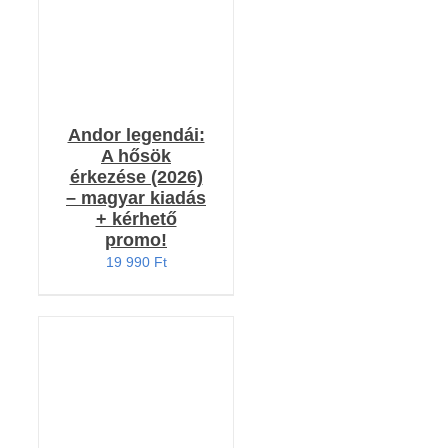
Andor legendái:
A hősök
érkezése (2026)
– magyar kiadás
+ kérhető
promo!
19 990
Ft