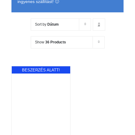
ingyenes szállítást! 🙂
Sort by
Dátum
Show
36 Products
BESZERZÉS ALATT!
RÉSZLETEK