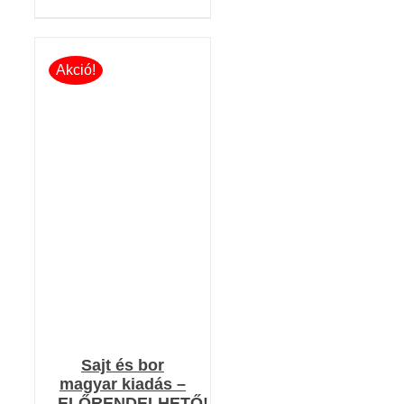
Akció!
KOSÁRBA TESZEM
/
RÉSZLETEK
Sajt és bor
magyar kiadás –
ELŐRENDELHETŐ!