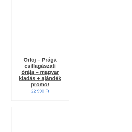
/
RÉSZLETEK
Orloj – Prága
csillagászati
órája – magyar
kiadás + ajándék
promo!
22 990
Ft