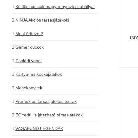
Külföldi cuccok magyar nyelvű szabállyal
NINJA Akciós társasjátékok!
Most érkezett!
Gr
Gémer cuccok
Családi vonal
Kártya- és kockajátékok
Mesekönyvek
Promók és társasjátékos extrák
EGYedül is játszható társasjátékok
K
VAGABUND LEGENDÁK