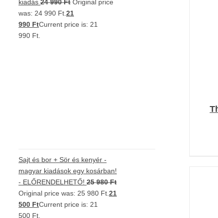
kiadás
24 990
Ft
Original price
was: 24 990 Ft.
21
990
Ft
Current price is: 21
990 Ft.
T
Sajt és bor + Sör és kenyér -
magyar kiadások egy kosárban!
- ELŐRENDELHETŐ!
25 980
Ft
Original price was: 25 980 Ft.
21
500
Ft
Current price is: 21
500 Ft.