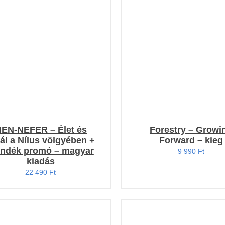
Értékelés:
OSÁRBA TESZEM
/
RÉSZLETEK
4.80
/ 5
RÉSZLETEK
EN-NEFER – Élet és
Forestry – Growi
ál a Nílus völgyében +
Forward – kieg
ándék promó – magyar
9 990
Ft
kiadás
22 490
Ft