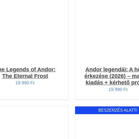
RÉSZLETEK
RÉSZLETEK
he Legends of Andor:
Andor legendái: A 
The Eternal Frost
érkezése (2026) – m
kiadás + kérhető p
19 990
Ft
19 990
Ft
BESZERZÉS ALATT!