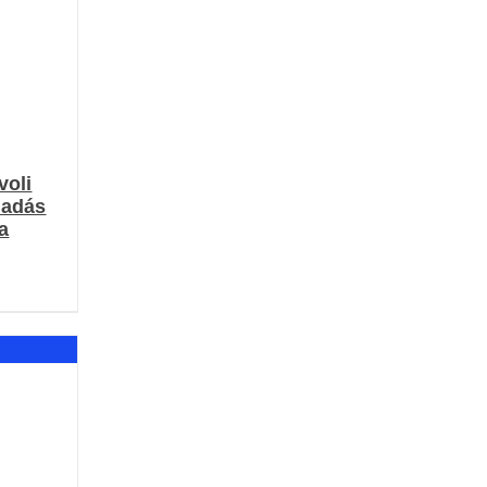
voli
iadás
a