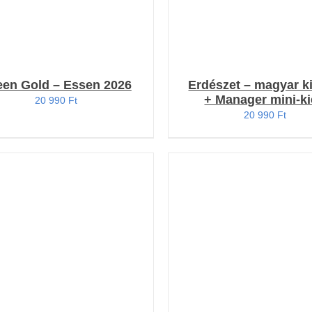
een Gold – Essen 2026
Erdészet – magyar k
+ Manager mini-k
20 990
Ft
20 990
Ft
OSÁRBA TESZEM
/
KOSÁRBA TESZEM
/
RÉSZLETEK
RÉSZLETEK