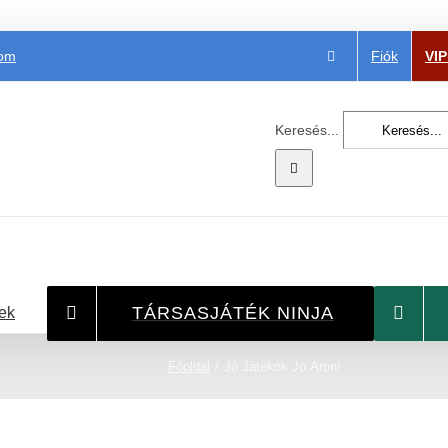
Fiók
VI
com
Keresés...
TÁRSASJÁTÉK NINJA
ek
Főoldal
Jó Játékok Jó Áron!