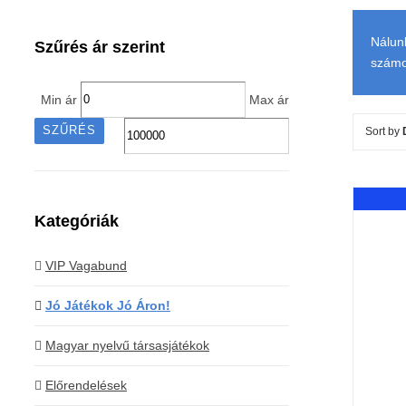
Nálun
Szűrés ár szerint
számol
Min ár
Max ár
SZŰRÉS
Sort by
Kategóriák
VIP Vagabund
Jó Játékok Jó Áron!
Magyar nyelvű társasjátékok
Előrendelések