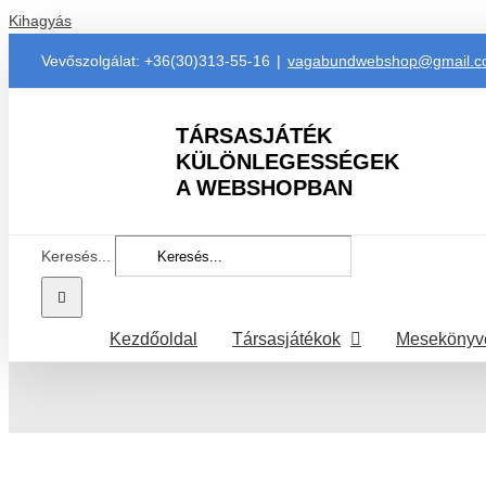
Kihagyás
Vevőszolgálat: +36(30)313-55-16
|
vagabundwebshop@gmail.
TÁRSASJÁTÉK
KÜLÖNLEGESSÉGEK
A WEBSHOPBAN
Keresés...
Kezdőoldal
Társasjátékok
Mesekönyv