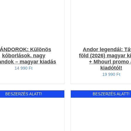
ÁNDOROK: Különös
Andor legendái: Tá
kóborlások, nagy
föld (2026) magyar k
andok – magyar kiadás
+ Mhourl promo 
kiadótól!
14 990
Ft
19 990
Ft
BESZERZÉS ALATT!
BESZERZÉS ALATT!