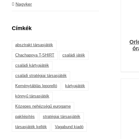
Nagyker
Címkék
Orl
absztrakt társasjáték
ór
Chachapoya T-SHIRT
családi játék
családi kártyajáték
családi stratégiai társasjáték
Keménytáblás leporelló
kártyajáték
könnyű társasjáték
Közepes nehézségű eurogame
pakliépítés
stratégiai társasjáték
társasjáték kellék
Vagabund kiadó
K