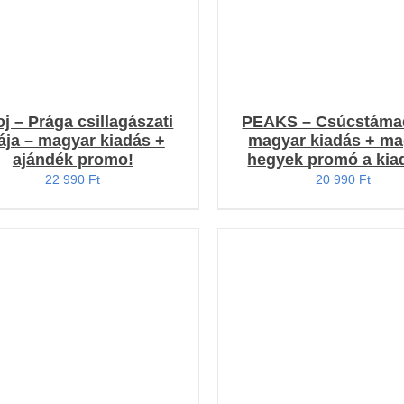
oj – Prága csillagászati
PEAKS – Csúcstáma
ája – magyar kiadás +
magyar kiadás + ma
ajándék promo!
hegyek promó a kia
22 990
Ft
20 990
Ft
Értékelés:
Értékelés:
OSÁRBA TESZEM
/
KOSÁRBA TESZEM
/
4.00
/ 5
5.00
/ 5
RÉSZLETEK
RÉSZLETEK