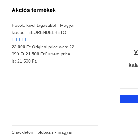
Akciós termékek
Hősök, kívül tágasabb! - Magyar
kiadás - ELŐRENDELHETŐ!
Értékelés:
22 990
Ft
Original price was: 22
5.00
/ 5
V
990 Ft.
21 500
Ft
Current price
is: 21 500 Ft.
kal
Shackleton Holdbázis - magyar