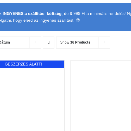
k
INGYENES a szállítási költség
, de 9.999 Ft a minimális rendelés! 
gatni, hogy elérd az ingyenes szállítást! 🙂
Dátum
Show
36 Products
BESZERZÉS ALATT!
KOSÁRBA TESZEM
/
RÉSZLETEK
RÉSZLETEK