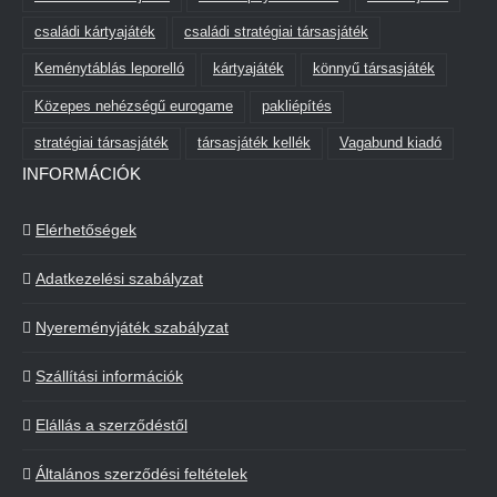
családi kártyajáték
családi stratégiai társasjáték
Keménytáblás leporelló
kártyajáték
könnyű társasjáték
Közepes nehézségű eurogame
pakliépítés
stratégiai társasjáték
társasjáték kellék
Vagabund kiadó
INFORMÁCIÓK
Elérhetőségek
Adatkezelési szabályzat
Nyereményjáték szabályzat
Szállítási információk
Elállás a szerződéstől
Általános szerződési feltételek