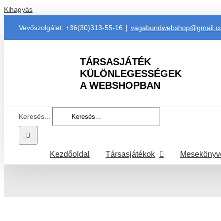
Kihagyás
Vevőszolgálat: +36(30)313-55-16
|
vagabundwebshop@gmail.
TÁRSASJÁTÉK
KÜLÖNLEGESSÉGEK
A WEBSHOPBAN
Keresés...
Kezdőoldal
Társasjátékok
Mesekönyv