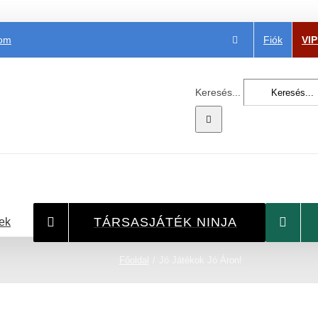
Fiók
VI
com
Keresés...
TÁRSASJÁTÉK NINJA
ek
Főoldal
Jó Játékok Jó Áron!