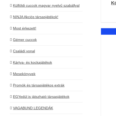
Ko
Külföldi cuccok magyar nyelvű szabállyal
NINJA Akciós társasjátékok!
Most érkezett!
Gémer cuccok
Családi vonal
Kártya- és kockajátékok
Mesekönyvek
Promók és társasjátékos extrák
EGYedül is játszható társasjátékok
VAGABUND LEGENDÁK