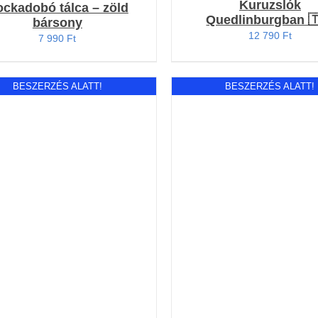
Kuruzslók
ckadobó tálca – zöld
Quedlinburgban 
bársony
12 790
Ft
7 990
Ft
BESZERZÉS ALATT!
BESZERZÉS ALATT!
Értékelés:
Értékelés:
RÉSZLETEK
RÉSZLETEK
4.80
/ 5
4.00
/ 5