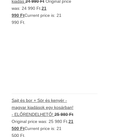
kiadás
24 990
Ft
Original price
was: 24 990 Ft.
21
990
Ft
Current price is: 21
990 Ft.
Sajt és bor + Sör és kenyér -
magyar kiadások egy kosárban!
- ELŐRENDELHETŐ!
25 980
Ft
Original price was: 25 980 Ft.
21
500
Ft
Current price is: 21
500 Ft.