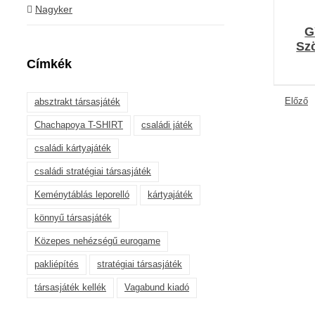
Nagyker
G
Szö
Címkék
Előző
absztrakt társasjáték
Chachapoya T-SHIRT
családi játék
családi kártyajáték
családi stratégiai társasjáték
Keménytáblás leporelló
kártyajáték
könnyű társasjáték
Közepes nehézségű eurogame
pakliépítés
stratégiai társasjáték
társasjáték kellék
Vagabund kiadó