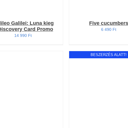
ileo Galilei: Luna kieg
Five cucumber
Discovery Card Promo
6 490
Ft
14 990
Ft
BESZERZÉS ALATT!
OSÁRBA TESZEM
/
RÉSZLETEK
RÉSZLETEK