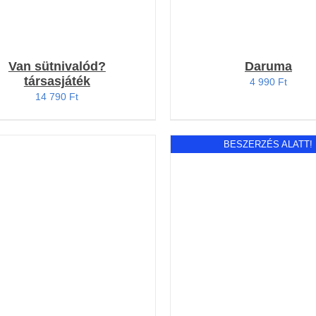
Van sütnivalód?
Daruma
társasjáték
4 990
Ft
14 790
Ft
BESZERZÉS ALATT!
OSÁRBA TESZEM
/
RÉSZLETEK
RÉSZLETEK