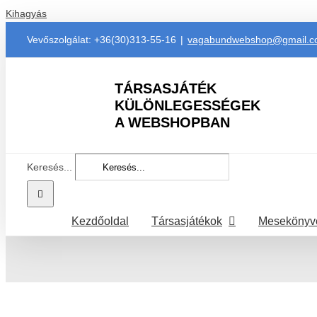
Kihagyás
Vevőszolgálat: +36(30)313-55-16
|
vagabundwebshop@gmail.
TÁRSASJÁTÉK
KÜLÖNLEGESSÉGEK
A WEBSHOPBAN
Keresés...
Kezdőoldal
Társasjátékok
Mesekönyv