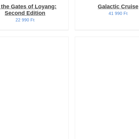
 the Gates of Loyang:
Galactic Cruise
Second Edition
41 990
Ft
22 990
Ft
OSÁRBA TESZEM
/
KOSÁRBA TESZEM
/
RÉSZLETEK
RÉSZLETEK