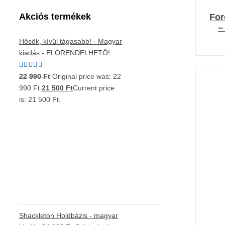
Akciós termékek
For
–
Hősök, kívül tágasabb! - Magyar
kiadás - ELŐRENDELHETŐ!
Értékelés:
22 990
Ft
Original price was: 22
5.00
/ 5
990 Ft.
21 500
Ft
Current price
is: 21 500 Ft.
K
Shackleton Holdbázis - magyar