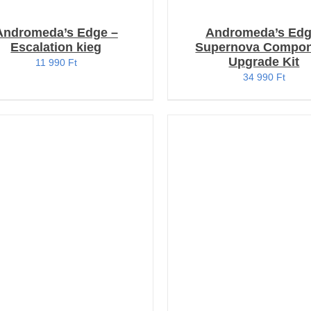
Andromeda’s Edge –
Andromeda’s Edg
Escalation kieg
Supernova Compo
Upgrade Kit
11 990
Ft
34 990
Ft
OSÁRBA TESZEM
/
KOSÁRBA TESZEM
/
RÉSZLETEK
RÉSZLETEK