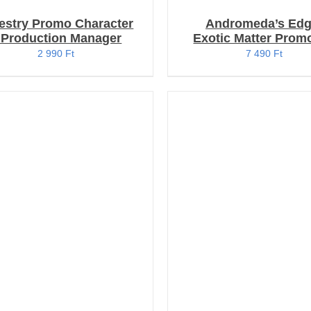
estry Promo Character
Andromeda’s Edg
 Production Manager
Exotic Matter Promo
2 990
Ft
7 490
Ft
OSÁRBA TESZEM
/
KOSÁRBA TESZEM
/
RÉSZLETEK
RÉSZLETEK