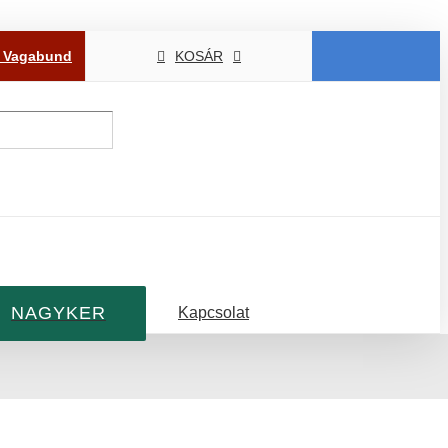
P Vagabund
KOSÁR
NAGYKER
Kapcsolat