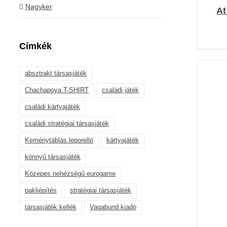
Nagyker
At
Címkék
absztrakt társasjáték
Chachapoya T-SHIRT
családi játék
családi kártyajáték
családi stratégiai társasjáték
K
Keménytáblás leporelló
kártyajáték
könnyű társasjáték
Közepes nehézségű eurogame
pakliépítés
stratégiai társasjáték
társasjáték kellék
Vagabund kiadó