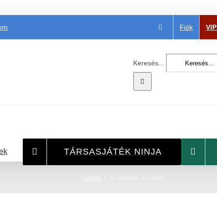
Fiók
VI
com
Keresés...
TÁRSASJÁTÉK NINJA
ek
Főoldal
Jó Játékok Jó Áron!