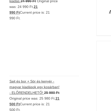
kiadás
24 990
Ft
Original price
was: 24 990 Ft.
21
990
Ft
Current price is: 21
990 Ft.
K
Sajt és bor + Sör és kenyér -
magyar kiadások egy kosárban!
- ELŐRENDELHETŐ!
25 980
Ft
Original price was: 25 980 Ft.
21
500
Ft
Current price is: 21
500 Ft.