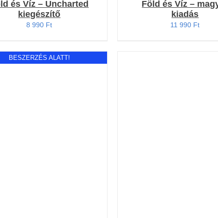
ld és Víz – Uncharted
Föld és Víz – mag
kiegészítő
kiadás
8 990
Ft
11 990
Ft
BESZERZÉS ALATT!
KOSÁRBA TESZEM
/
RÉSZLETEK
RÉSZLETEK