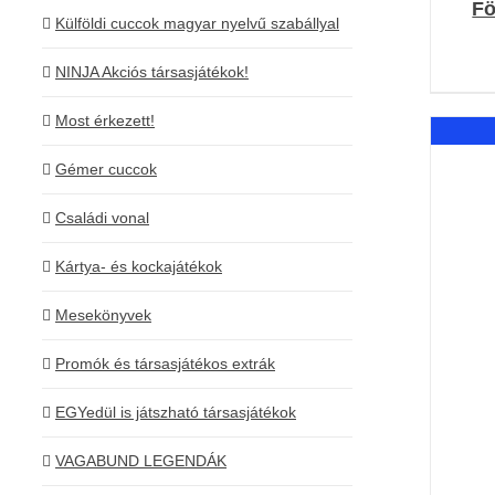
Fö
Külföldi cuccok magyar nyelvű szabállyal
NINJA Akciós társasjátékok!
Most érkezett!
Gémer cuccok
Családi vonal
Kártya- és kockajátékok
Mesekönyvek
Promók és társasjátékos extrák
EGYedül is játszható társasjátékok
VAGABUND LEGENDÁK