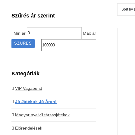
Sort by
Szűrés ár szerint
Min ár
Max ár
SZŰRÉS
Kategóriák
K
VIP Vagabund
Jó Játékok Jó Áron!
Magyar nyelvű társasjátékok
Előrendelések