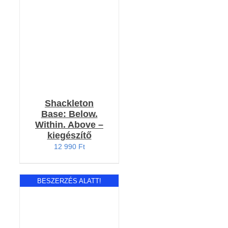
RÉSZLETEK
Shackleton
Base: Below.
Within. Above –
kiegészítő
12 990
Ft
BESZERZÉS ALATT!