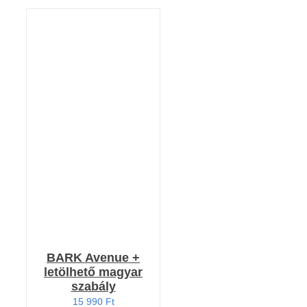
Értékelés:
KOSÁRBA TESZEM
5.00
/ 5
/
RÉSZLETEK
BARK Avenue +
letölhető magyar
szabály
15 990
Ft