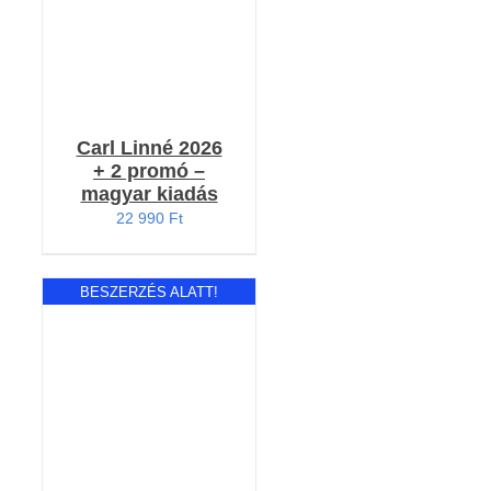
Carl Linné 2026
+ 2 promó –
magyar kiadás
22 990
Ft
BESZERZÉS ALATT!
RÉSZLETEK