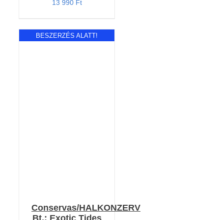
13 990
Ft
BESZERZÉS ALATT!
RÉSZLETEK
Conservas/HALKONZERV
Bt.: Exotic Tides