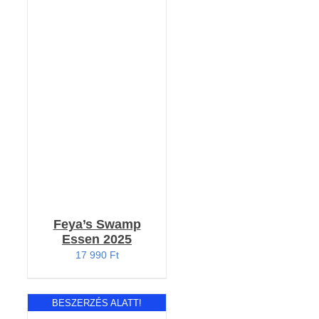
KOSÁRBA TESZEM
/
RÉSZLETEK
Feya’s Swamp
Essen 2025
17 990
Ft
BESZERZÉS ALATT!