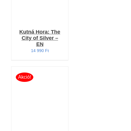
Kutná Hora: The
City of Silver –
EN
14 990
Ft
Akció!
Értékelés:
KOSÁRBA TESZEM
5.00
/ 5
/
RÉSZLETEK