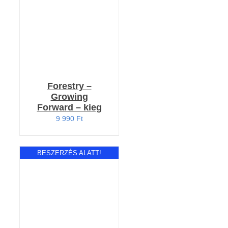
Forestry –
Growing
Forward – kieg
9 990
Ft
BESZERZÉS ALATT!