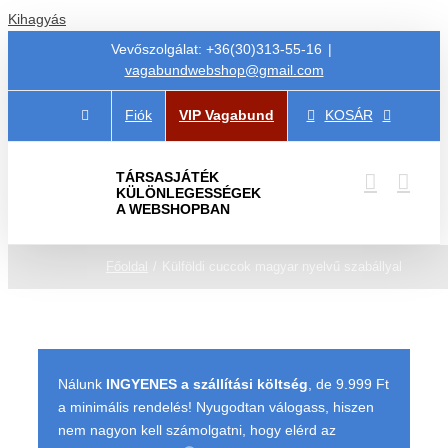
Kihagyás
Vevőszolgálat: +36(30)313-55-16
|
vagabundwebshop@gmail.com
Fiók
VIP Vagabund
KOSÁR
TÁRSASJÁTÉK
KÜLÖNLEGESSÉGEK
A WEBSHOPBAN
Főoldal
Külföldi cuccok magyar nyelvű szabállyal
Nálunk
INGYENES a szállítási költség
, de 9.999 Ft
a minimális rendelés! Nyugodtan válogass, hiszen
nem nagyon kell számolgatni, hogy elérd az