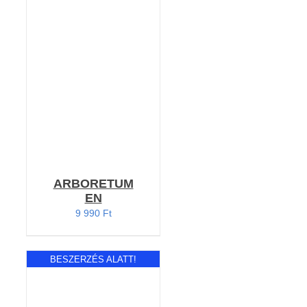
KOSÁRBA TESZEM
/
RÉSZLETEK
ARBORETUM
EN
9 990
Ft
BESZERZÉS ALATT!