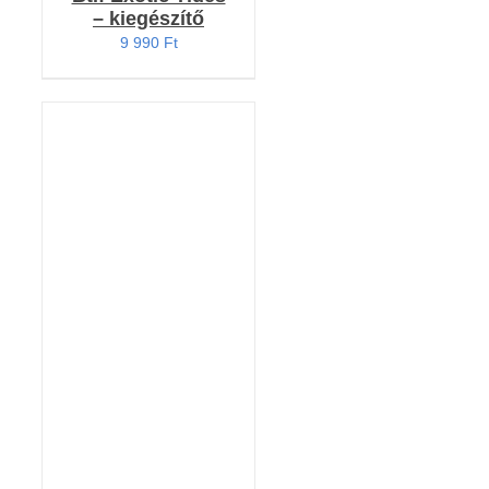
– kiegészítő
9 990
Ft
KOSÁRBA TESZEM
/
RÉSZLETEK