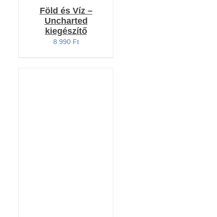
Föld és Víz –
Uncharted
kiegészítő
8 990
Ft
KOSÁRBA TESZEM
/
RÉSZLETEK