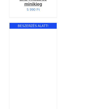
minikieg
5 990
Ft
BESZERZÉS ALATT!
RÉSZLETEK