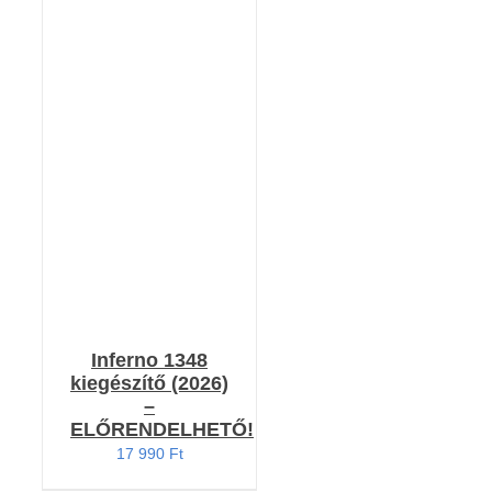
RÉSZLETEK
Inferno 1348
kiegészítő (2026)
–
ELŐRENDELHETŐ!
17 990
Ft