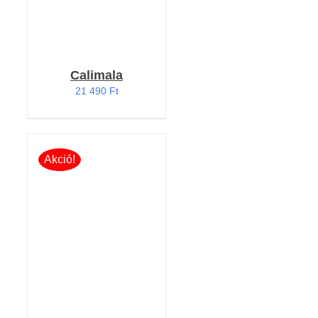
Calimala
21 490
Ft
Akció!
KOSÁRBA TESZEM
/
RÉSZLETEK