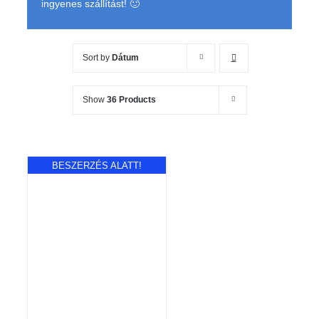
ingyenes szállítást! 🙂
Sort by
Dátum
Show
36 Products
BESZERZÉS ALATT!
RÉSZLETEK