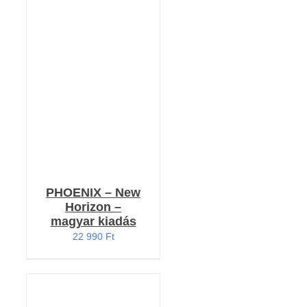
Értékelés:
RÉSZLETEK
5.00
/ 5
PHOENIX – New
Horizon –
magyar kiadás
22 990
Ft