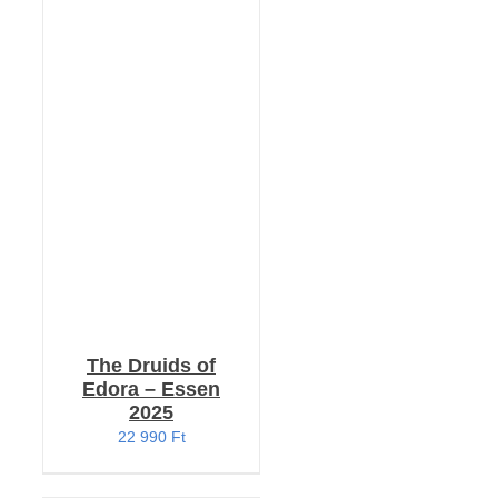
KOSÁRBA TESZEM
/
RÉSZLETEK
The Druids of
Edora – Essen
2025
22 990
Ft