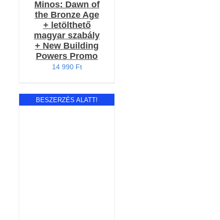
Minos: Dawn of
the Bronze Age
+ letölthető
magyar szabály
+ New Building
Powers Promo
14 990
Ft
BESZERZÉS ALATT!
RÉSZLETEK