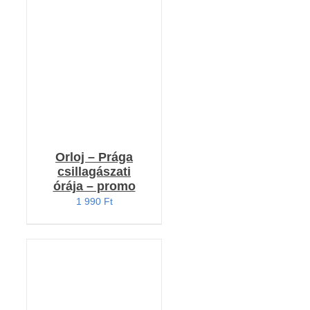
KOSÁRBA TESZEM
/
RÉSZLETEK
Orloj – Prága
csillagászati
órája – promo
1 990
Ft