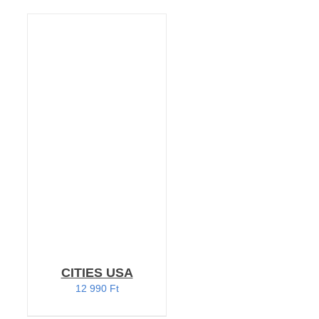
KOSÁRBA TESZEM
/
RÉSZLETEK
CITIES USA
12 990
Ft