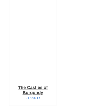
Értékelés:
KOSÁRBA TESZEM
4.33
/ 5
/
RÉSZLETEK
The Castles of
Burgundy
21 990
Ft