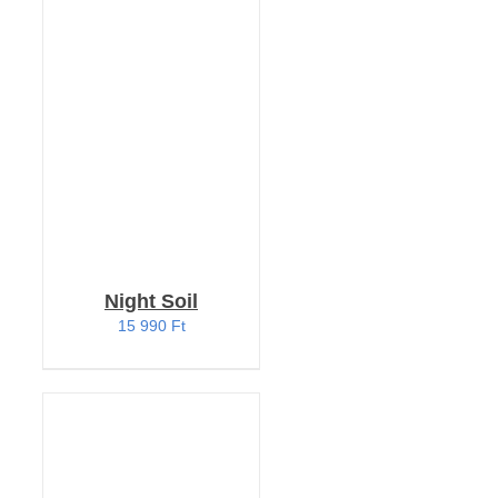
KOSÁRBA TESZEM
/
RÉSZLETEK
Night Soil
15 990
Ft