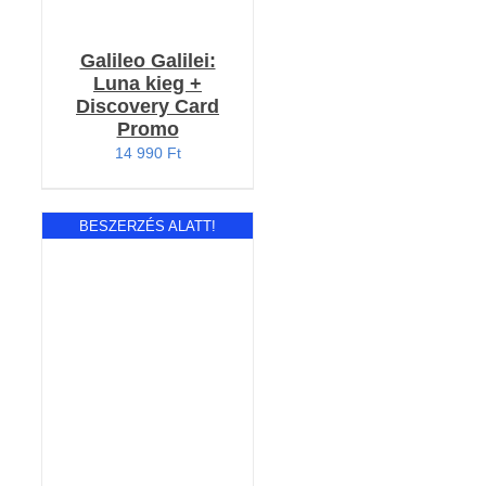
Galileo Galilei:
Luna kieg +
Discovery Card
Promo
14 990
Ft
BESZERZÉS ALATT!
RÉSZLETEK