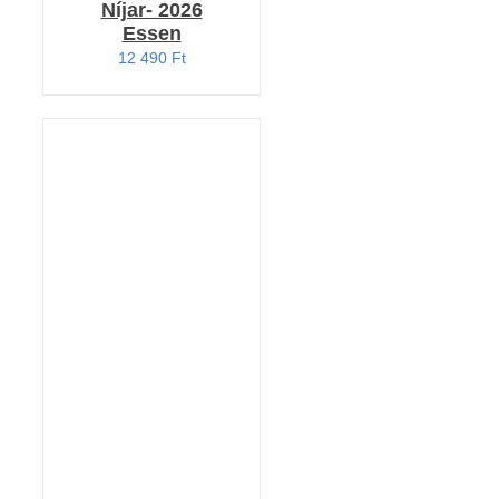
Níjar- 2026
Essen
12 490
Ft
KOSÁRBA TESZEM
/
RÉSZLETEK