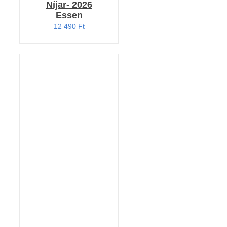
Níjar- 2026
Essen
12 490
Ft
KOSÁRBA TESZEM
/
RÉSZLETEK