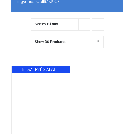
ingyenes szállítást! 🙂
Sort by
Dátum
Show
36 Products
BESZERZÉS ALATT!
RÉSZLETEK