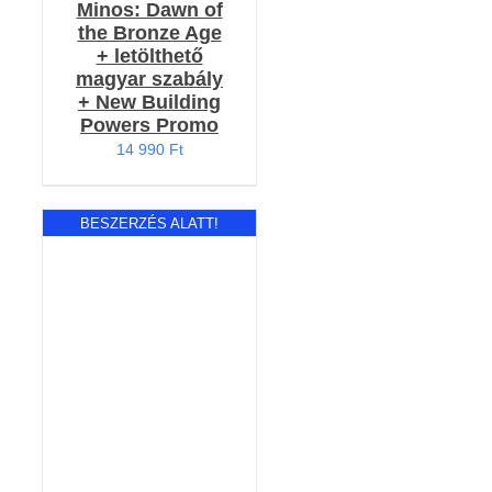
Minos: Dawn of
the Bronze Age
+ letölthető
magyar szabály
+ New Building
Powers Promo
14 990
Ft
BESZERZÉS ALATT!
RÉSZLETEK