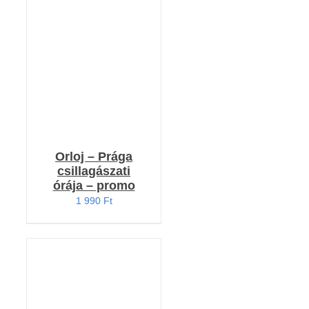
KOSÁRBA TESZEM
/
RÉSZLETEK
Orloj – Prága
csillagászati
órája – promo
1 990
Ft