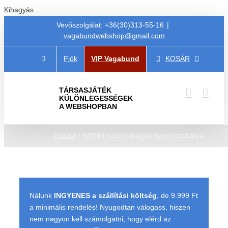
Kihagyás
Vevőszolgálat: +36(30)313-55-16
|
vagabundwebshop@gmail.com
Fiók
VIP Vagabund
KOSÁR
TÁRSASJÁTÉK
KÜLÖNLEGESSÉGEK
A WEBSHOPBAN
Főoldal
Külföldi cuccok magyar nyelvű szabállyal
Nálunk
INGYENES a szállítási költség
, de 9.999 Ft
a minimális rendelés! Nyugodtan válogass, hiszen
nem nagyon kell számolgatni, hogy elérd az