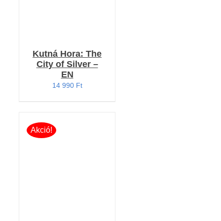
Kutná Hora: The
City of Silver –
EN
14 990
Ft
Akció!
Értékelés:
KOSÁRBA TESZEM
5.00
/ 5
/
RÉSZLETEK