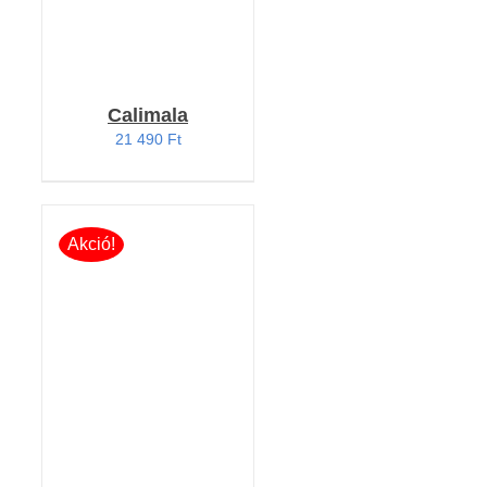
Calimala
21 490
Ft
Akció!
KOSÁRBA TESZEM
/
RÉSZLETEK