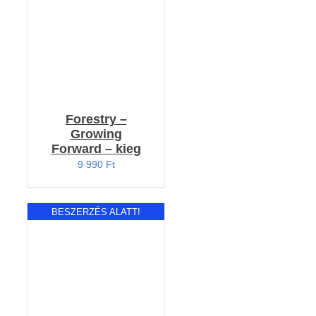
Forestry –
Growing
Forward – kieg
9 990
Ft
BESZERZÉS ALATT!