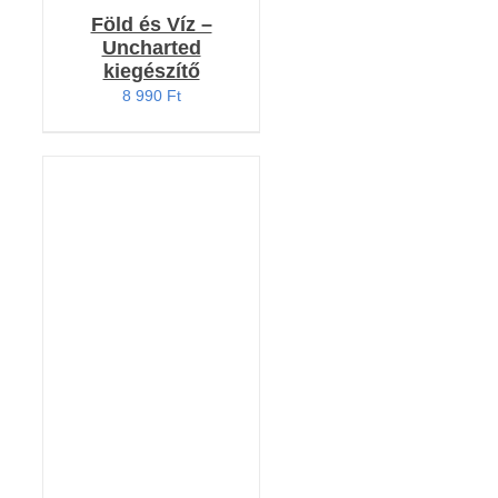
Föld és Víz –
Uncharted
kiegészítő
8 990
Ft
KOSÁRBA TESZEM
/
RÉSZLETEK