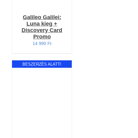
Galileo Galilei:
Luna kieg +
Discovery Card
Promo
14 990
Ft
BESZERZÉS ALATT!
RÉSZLETEK