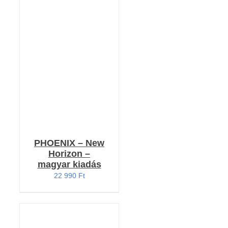
Értékelés:
RÉSZLETEK
5.00
/ 5
PHOENIX – New
Horizon –
magyar kiadás
22 990
Ft