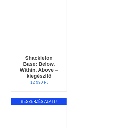
RÉSZLETEK
Shackleton
Base: Below.
Within. Above –
kiegészítő
12 990
Ft
BESZERZÉS ALATT!