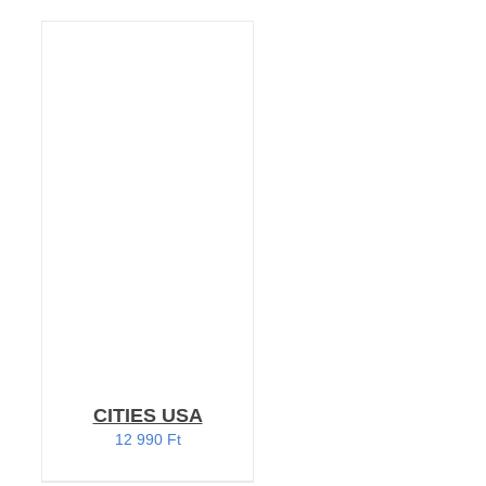
KOSÁRBA TESZEM
/
RÉSZLETEK
CITIES USA
12 990
Ft