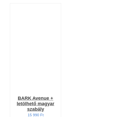
Értékelés:
KOSÁRBA TESZEM
5.00
/ 5
/
RÉSZLETEK
BARK Avenue +
letölhető magyar
szabály
15 990
Ft