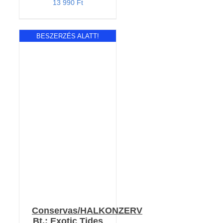
13 990
Ft
BESZERZÉS ALATT!
RÉSZLETEK
Conservas/HALKONZERV
Bt.: Exotic Tides