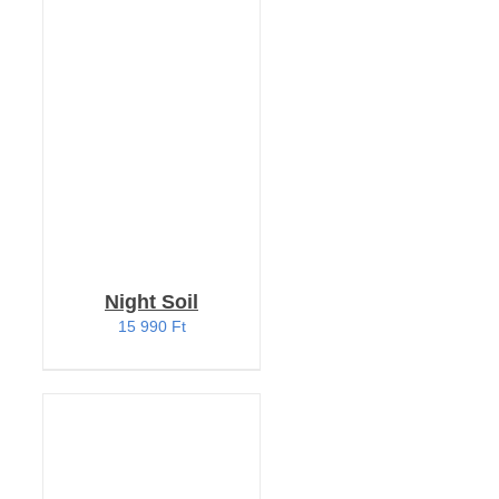
KOSÁRBA TESZEM
/
RÉSZLETEK
Night Soil
15 990
Ft