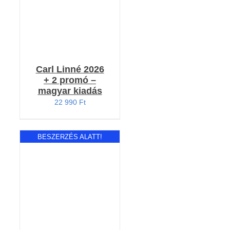
Carl Linné 2026
+ 2 promó –
magyar kiadás
22 990
Ft
BESZERZÉS ALATT!
RÉSZLETEK