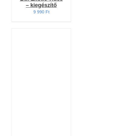
– kiegészítő
9 990
Ft
KOSÁRBA TESZEM
/
RÉSZLETEK