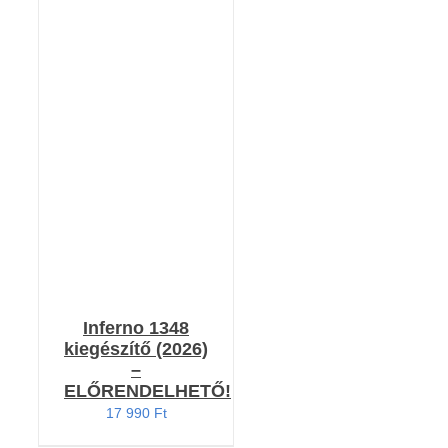
RÉSZLETEK
Inferno 1348
kiegészítő (2026)
–
ELŐRENDELHETŐ!
17 990
Ft