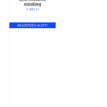
minikieg
5 990
Ft
BESZERZÉS ALATT!
RÉSZLETEK