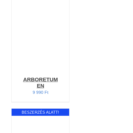
KOSÁRBA TESZEM
/
RÉSZLETEK
ARBORETUM
EN
9 990
Ft
BESZERZÉS ALATT!