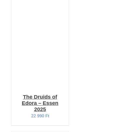
KOSÁRBA TESZEM
/
RÉSZLETEK
The Druids of
Edora – Essen
2025
22 990
Ft