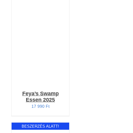
KOSÁRBA TESZEM
/
RÉSZLETEK
Feya’s Swamp
Essen 2025
17 990
Ft
BESZERZÉS ALATT!