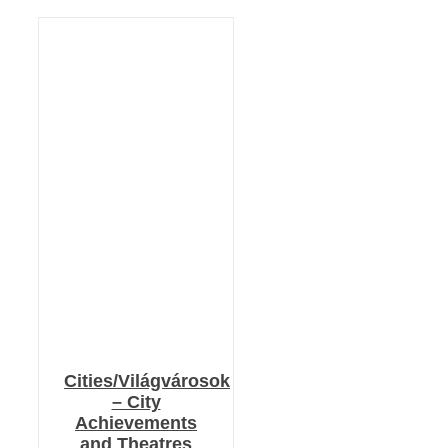
KOSÁRBA TESZEM
/
RÉSZLETEK
Cities/Világvárosok
– City
Achievements
and Theatres