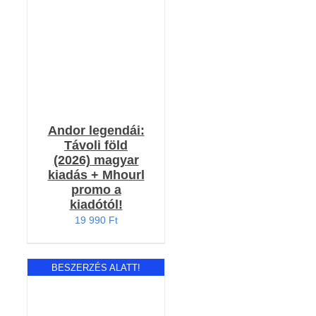
/
RÉSZLETEK
Andor legendái:
Távoli föld
(2026) magyar
kiadás + Mhourl
promo a
kiadótól!
19 990
Ft
BESZERZÉS ALATT!