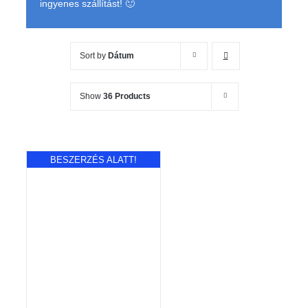
ingyenes szállítást! 🙂
Sort by
Dátum
Show
36 Products
BESZERZÉS ALATT!
RÉSZLETEK