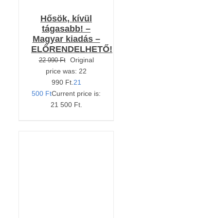
Hősök, kívül
tágasabb! –
Magyar kiadás –
ELŐRENDELHETŐ!
Original
22 990
Ft
price was: 22
990 Ft.
21
500
Ft
Current price is:
21 500 Ft.
Értékelés:
KOSÁRBA TESZEM
5.00
/ 5