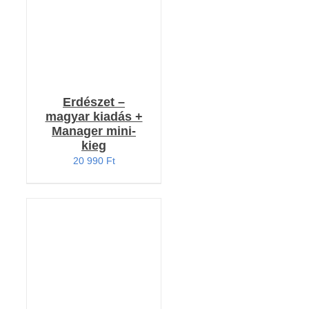
Erdészet –
magyar kiadás +
Manager mini-
kieg
20 990
Ft
KOSÁRBA TESZEM