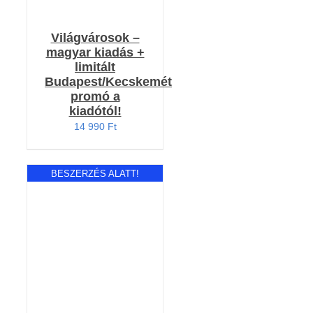
Világvárosok –
magyar kiadás +
limitált
Budapest/Kecskemét
promó a
kiadótól!
14 990
Ft
BESZERZÉS ALATT!
RÉSZLETEK