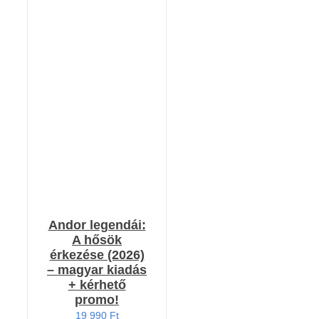
RÉSZLETEK
Andor legendái:
A hősök
érkezése (2026)
– magyar kiadás
+ kérhető
promo!
19 990
Ft