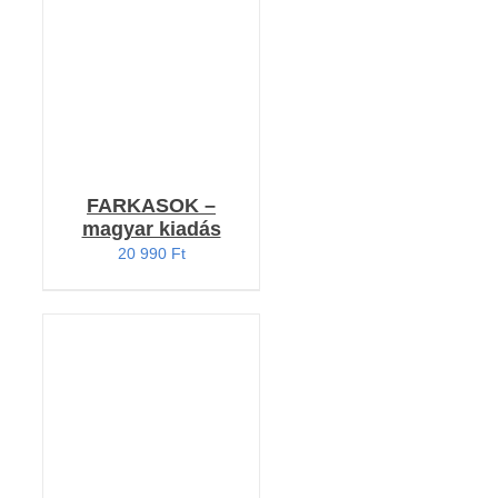
/
RÉSZLETEK
FARKASOK –
magyar kiadás
20 990
Ft
Értékelés: