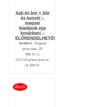
Sajt és bor + Sör
és kenyér –
magyar
kiadások egy
kosárban! –
ELŐRENDELHETŐ!
Original
25 980
Ft
price was: 25
980 Ft.
21
500
Ft
Current price is:
21 500 Ft.
Akció!