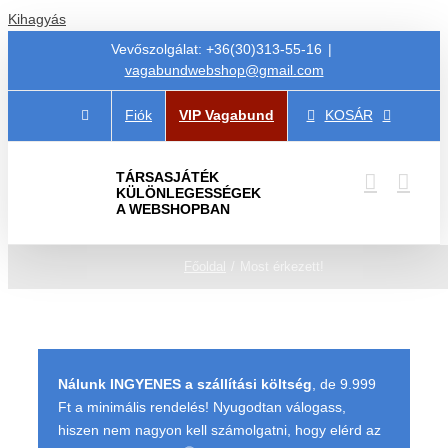
Kihagyás
Vevőszolgálat: +36(30)313-55-16
|
vagabundwebshop@gmail.com
Fiók
VIP Vagabund
KOSÁR
TÁRSASJÁTÉK
KÜLÖNLEGESSÉGEK
A WEBSHOPBAN
Főoldal
Most érkezett!
Nálunk INGYENES a szállítási költség
, de 9.999
Ft a minimális rendelés! Nyugodtan válogass,
hiszen nem nagyon kell számolgatni, hogy elérd az