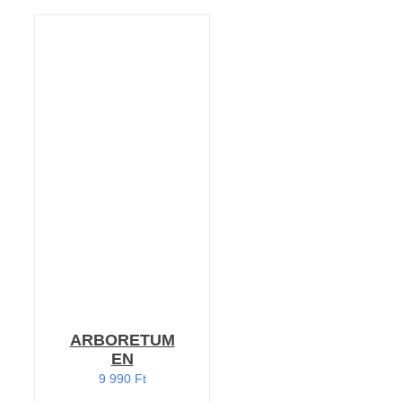
KOSÁRBA TESZEM
/
RÉSZLETEK
ARBORETUM
EN
9 990
Ft