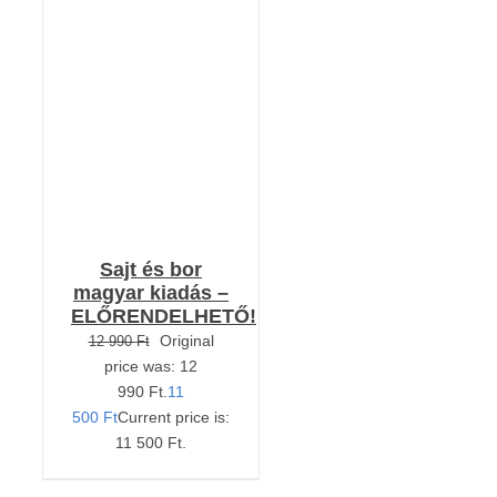
KOSÁRBA TESZEM
/
RÉSZLETEK
Sajt és bor
magyar kiadás –
ELŐRENDELHETŐ!
Original
12 990
Ft
price was: 12
990 Ft.
11
500
Ft
Current price is:
11 500 Ft.