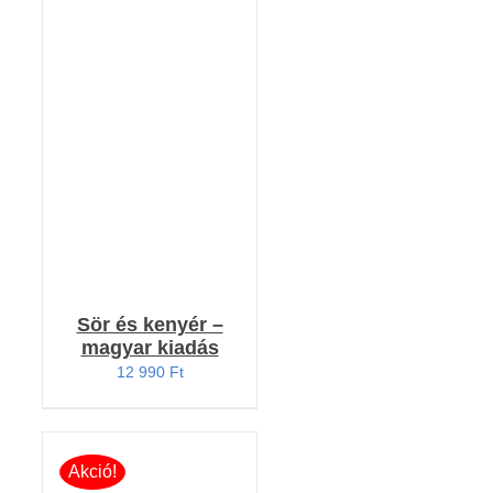
Értékelés:
KOSÁRBA TESZEM
4.91
/ 5
/
RÉSZLETEK
Sör és kenyér –
magyar kiadás
12 990
Ft
Akció!