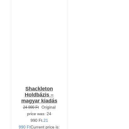
KOSÁRBA TESZEM
/
RÉSZLETEK
Shackleton
Holdbázis –
magyar kiadás
Original
24 990
Ft
price was: 24
990 Ft.
21
990
Ft
Current price is: