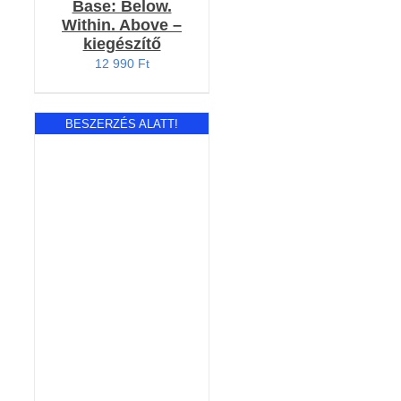
Base: Below.
Within. Above –
kiegészítő
12 990
Ft
BESZERZÉS ALATT!
RÉSZLETEK