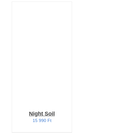
KOSÁRBA TESZEM
/
RÉSZLETEK
Night Soil
15 990
Ft