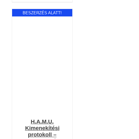
BESZERZÉS ALATT!
RÉSZLETEK
H.A.M.U.
Kimenekítési
protokoll –