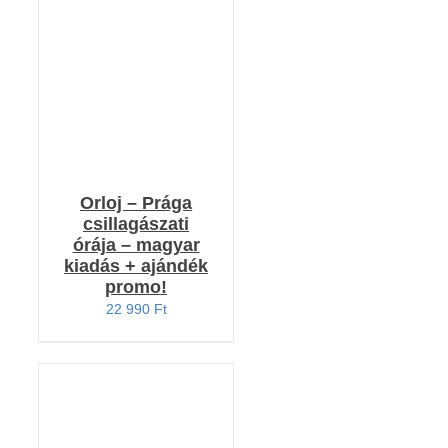
/
RÉSZLETEK
Orloj – Prága
csillagászati
órája – magyar
kiadás + ajándék
promo!
22 990
Ft