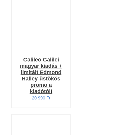
KOSÁRBA TESZEM
5.00
/ 5
/
RÉSZLETEK
Galileo Galilei
magyar kiadás +
limitált Edmond
Halley-üstökös
promo a
kiadótól!
20 990
Ft