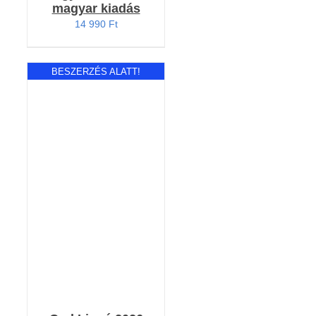
magyar kiadás
14 990
Ft
BESZERZÉS ALATT!
RÉSZLETEK