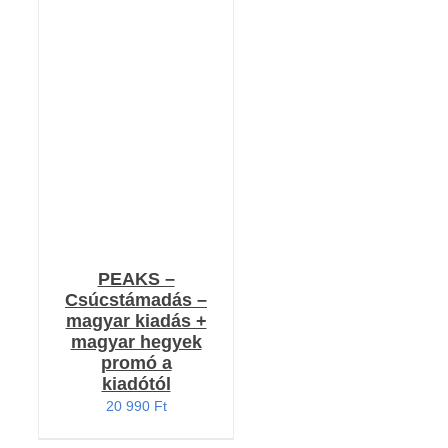
KOSÁRBA TESZEM
/
RÉSZLETEK
PEAKS –
Csúcstámadás –
magyar kiadás +
magyar hegyek
promó a
kiadótól
20 990
Ft