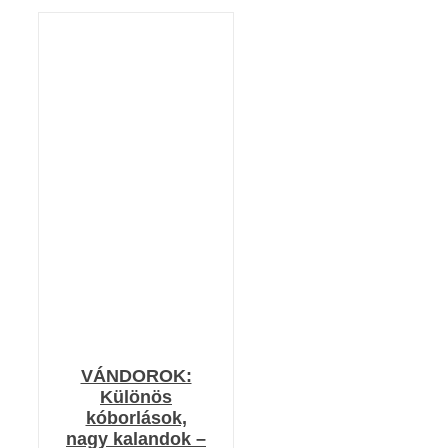
Értékelés:
KOSÁRBA TESZEM
4.00
/ 5
/
RÉSZLETEK
VÁNDOROK:
Különös
kóborlások,
nagy kalandok –