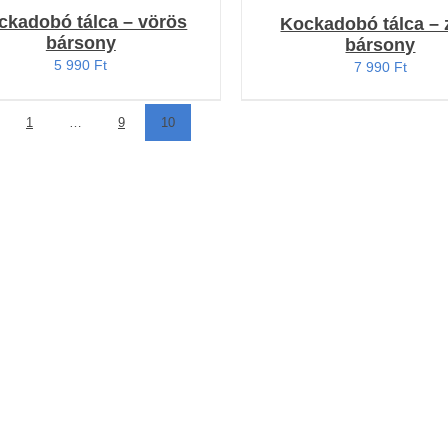
ckadobó tálca – vörös
Kockadobó tálca – 
bársony
bársony
5 990
Ft
7 990
Ft
1
…
9
10