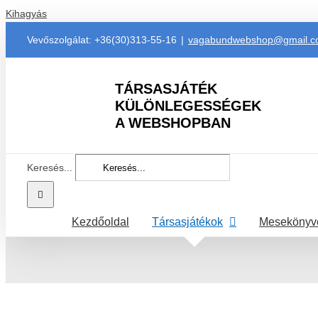
Kihagyás
Vevőszolgálat: +36(30)313-55-16
|
vagabundwebshop@gmail.
TÁRSASJÁTÉK
KÜLÖNLEGESSÉGEK
A WEBSHOPBAN
Keresés...
Kezdőoldal
Társasjátékok
Mesekönyv