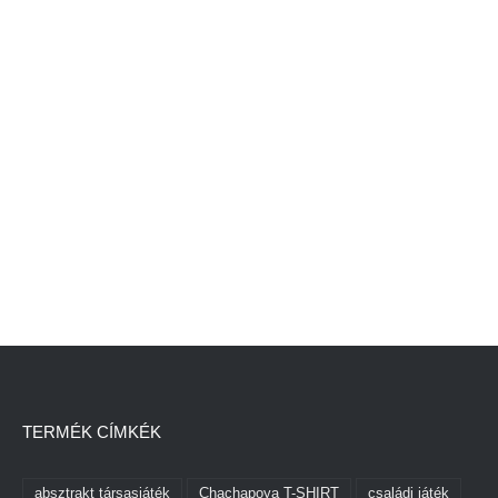
TERMÉK CÍMKÉK
absztrakt társasjáték
Chachapoya T-SHIRT
családi játék