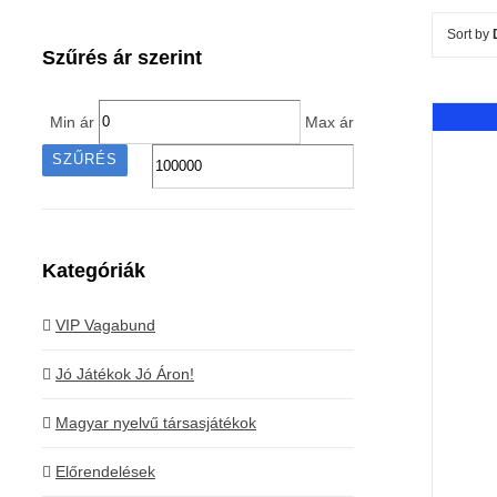
Sort by
Szűrés ár szerint
Min ár
Max ár
SZŰRÉS
Kategóriák
VIP Vagabund
Jó Játékok Jó Áron!
Magyar nyelvű társasjátékok
Előrendelések