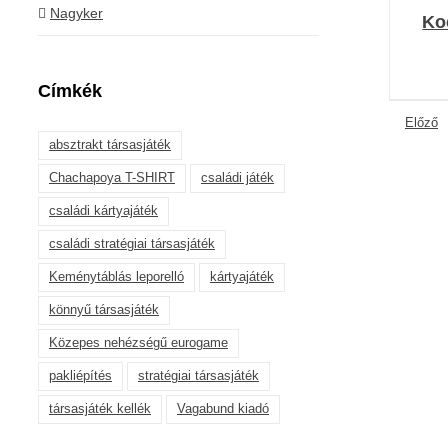
Nagyker
Ko
Címkék
Előző
absztrakt társasjáték
Chachapoya T-SHIRT
családi játék
családi kártyajáték
családi stratégiai társasjáték
Keménytáblás leporelló
kártyajáték
könnyű társasjáték
Közepes nehézségű eurogame
pakliépítés
stratégiai társasjáték
társasjáték kellék
Vagabund kiadó