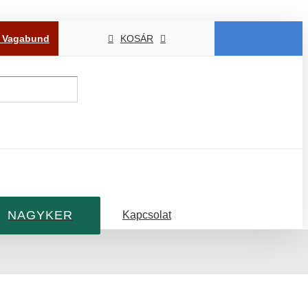
P Vagabund
KOSÁR
NAGYKER
Kapcsolat