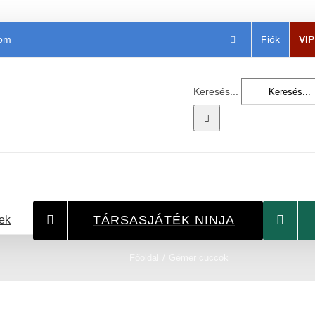
Fiók
VI
com
Keresés...
TÁRSASJÁTÉK NINJA
ek
Főoldal
Gémer cuccok