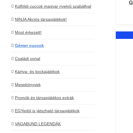
G
Külföldi cuccok magyar nyelvű szabállyal
NINJA Akciós társasjátékok!
Most érkezett!
Gémer cuccok
Családi vonal
Kártya- és kockajátékok
Mesekönyvek
Promók és társasjátékos extrák
EGYedül is játszható társasjátékok
VAGABUND LEGENDÁK