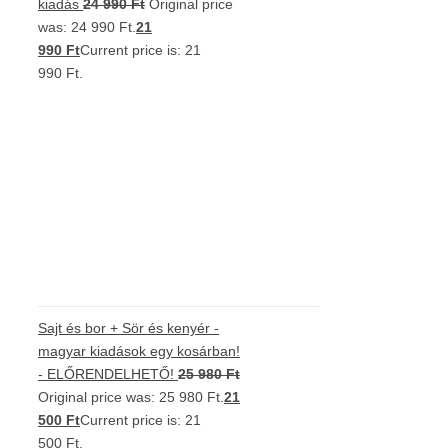
kiadás
24 990
Ft
Original price
was: 24 990 Ft.
21
990
Ft
Current price is: 21
990 Ft.
Sajt és bor + Sör és kenyér -
magyar kiadások egy kosárban!
- ELŐRENDELHETŐ!
25 980
Ft
Original price was: 25 980 Ft.
21
500
Ft
Current price is: 21
500 Ft.