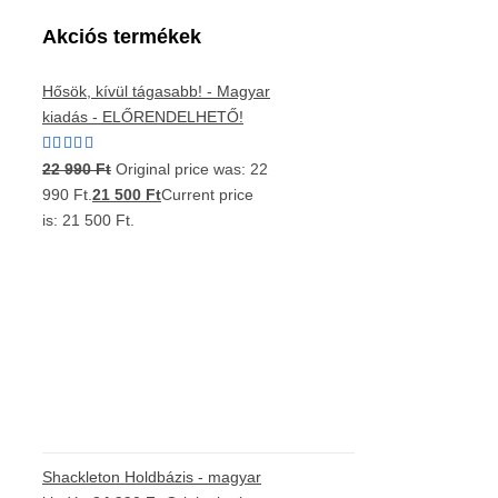
Akciós termékek
Hősök, kívül tágasabb! - Magyar
kiadás - ELŐRENDELHETŐ!
Értékelés:
22 990
Ft
Original price was: 22
5.00
/ 5
990 Ft.
21 500
Ft
Current price
is: 21 500 Ft.
Shackleton Holdbázis - magyar