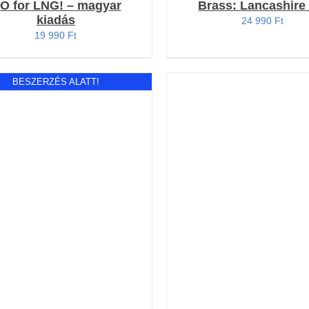
O for LNG! – magyar
Brass: Lancashire
kiadás
24 990
Ft
19 990
Ft
BESZERZÉS ALATT!
KOSÁRBA TESZEM
/
RÉSZLETEK
RÉSZLETEK