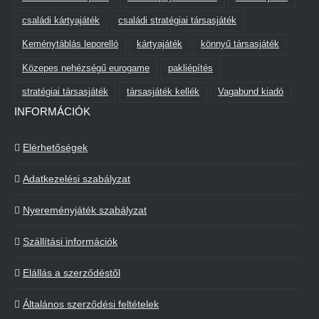
családi kártyajáték
családi stratégiai társasjáték
Keménytáblás leporelló
kártyajáték
könnyű társasjáték
Közepes nehézségű eurogame
pakliépítés
stratégiai társasjáték
társasjáték kellék
Vagabund kiadó
INFORMÁCIÓK
Elérhetőségek
Adatkezelési szabályzat
Nyereményjáték szabályzat
Szállítási információk
Elállás a szerződéstől
Általános szerződési feltételek