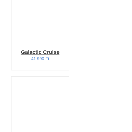
Galactic Cruise
41 990
Ft
KOSÁRBA TESZEM
/
RÉSZLETEK