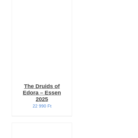
KOSÁRBA TESZEM
/
RÉSZLETEK
The Druids of
Edora – Essen
2025
22 990
Ft