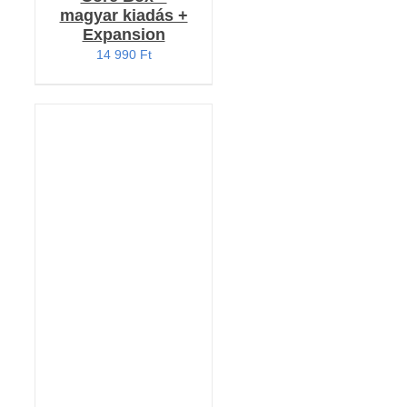
magyar kiadás +
Expansion
14 990
Ft
KOSÁRBA TESZEM
/
RÉSZLETEK