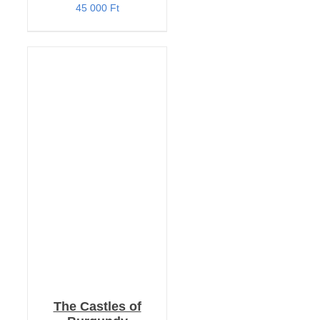
45 000
Ft
Értékelés:
KOSÁRBA TESZEM
4.33
/ 5
/
RÉSZLETEK
The Castles of