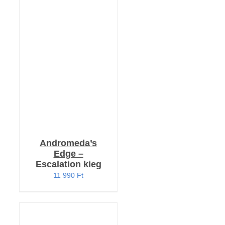
KOSÁRBA TESZEM
/
RÉSZLETEK
Andromeda’s
Edge –
Escalation kieg
11 990
Ft