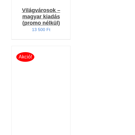
Világvárosok –
magyar kiadás
(promo nélkül)
13 500
Ft
Akció!
Értékelés:
KOSÁRBA TESZEM
5.00
/ 5
/
RÉSZLETEK