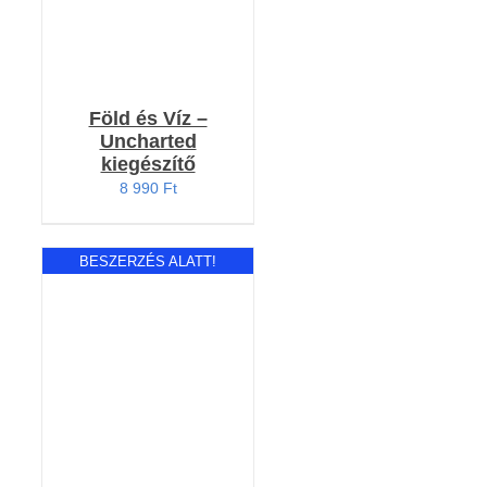
Föld és Víz –
Uncharted
kiegészítő
8 990
Ft
BESZERZÉS ALATT!
RÉSZLETEK