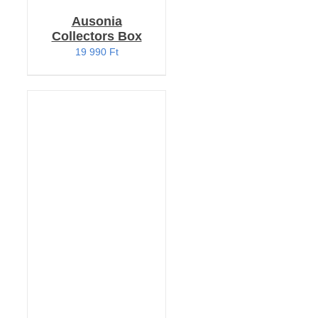
Ausonia
Collectors Box
19 990
Ft
KOSÁRBA TESZEM
/
RÉSZLETEK