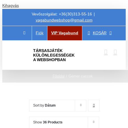
Kihagyás
Vevőszolgálat: +36(30)313-55-16
|
vagabundwebshop@gmail.com
Fiók
VIP Vagabund
KOSÁR
TÁRSASJÁTÉK
KÜLÖNLEGESSÉGEK
A WEBSHOPBAN
Főoldal
Gémer cuccok
Sort by
Dátum
Show
36 Products