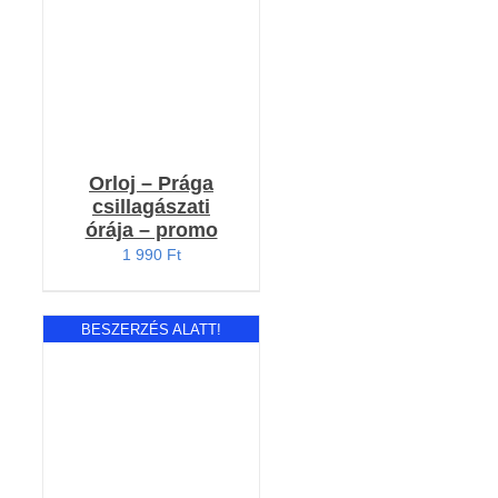
Orloj – Prága
csillagászati
órája – promo
1 990
Ft
BESZERZÉS ALATT!