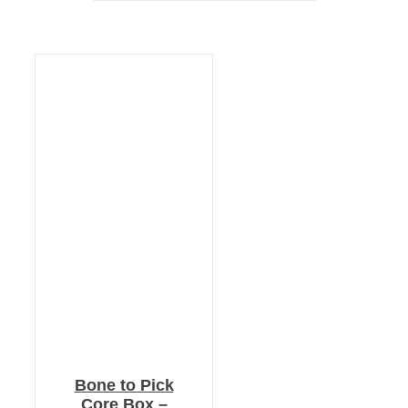
KOSÁRBA TESZEM
/
RÉSZLETEK
Bone to Pick
Core Box –