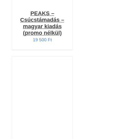
PEAKS –
Csúcstámadás –
magyar kiadás
(promo nélkül)
19 500
Ft
KOSÁRBA TESZEM
/
RÉSZLETEK