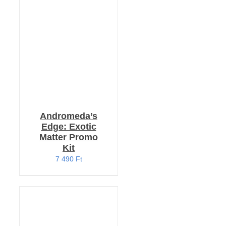
KOSÁRBA TESZEM
/
RÉSZLETEK
Andromeda’s
Edge: Exotic
Matter Promo
Kit
7 490
Ft