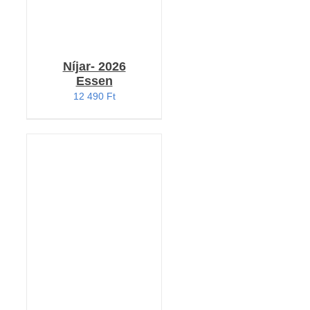
Níjar- 2026
Essen
12 490
Ft
KOSÁRBA TESZEM
/
RÉSZLETEK