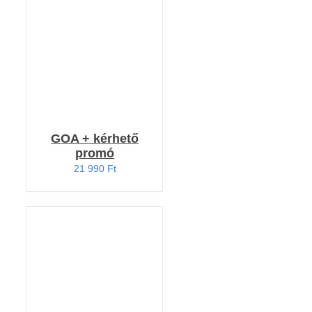
RÉSZLETEK
GOA + kérhető
promó
21 990
Ft