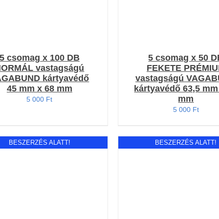
5 csomag x 100 DB
5 csomag x 50 D
NORMÁL vastagságú
FEKETE PRÉMI
AGABUND kártyavédő
vastagságú VAGA
45 mm x 68 mm
kártyavédő 63,5 mm
mm
5 000
Ft
5 000
Ft
BESZERZÉS ALATT!
BESZERZÉS ALATT!