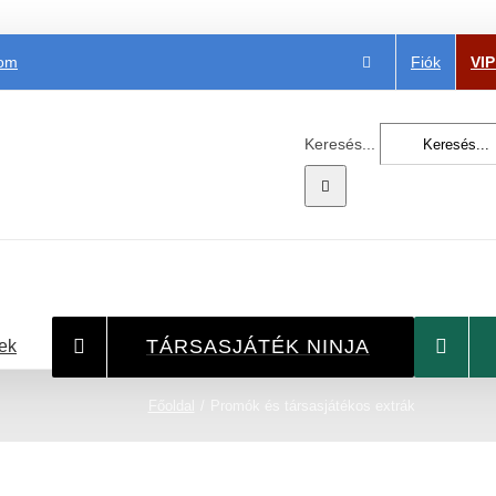
Fiók
VI
com
Keresés...
TÁRSASJÁTÉK NINJA
ek
Főoldal
Promók és társasjátékos extrák