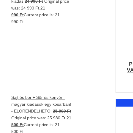
kiadás
24 990
Ft
Original price
was: 24 990 Ft.
21
990
Ft
Current price is: 21
990 Ft.
P
V
Sajt és bor + Sör és kenyér -
magyar kiadások egy kosárban!
- ELŐRENDELHETŐ!
25 980
Ft
Original price was: 25 980 Ft.
21
500
Ft
Current price is: 21
500 Ft.