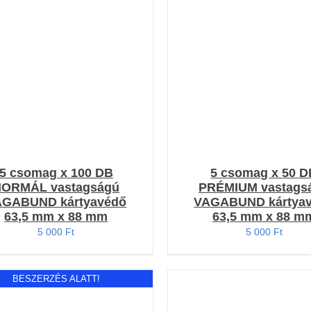
RÉSZLETEK
RÉSZLETEK
5 csomag x 100 DB
5 csomag x 50 D
NORMÁL vastagságú
PRÉMIUM vastags
AGABUND kártyavédő
VAGABUND kártya
63,5 mm x 88 mm
63,5 mm x 88 m
5 000
Ft
5 000
Ft
BESZERZÉS ALATT!