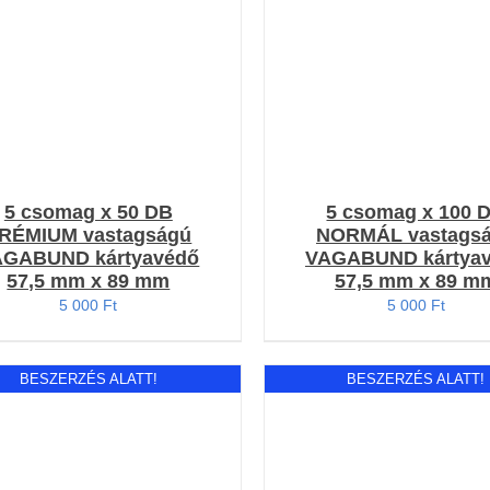
RÉSZLETEK
RÉSZLETEK
5 csomag x 50 DB
5 csomag x 100 
RÉMIUM vastagságú
NORMÁL vastags
AGABUND kártyavédő
VAGABUND kártya
57,5 mm x 89 mm
57,5 mm x 89 m
5 000
Ft
5 000
Ft
BESZERZÉS ALATT!
BESZERZÉS ALATT!