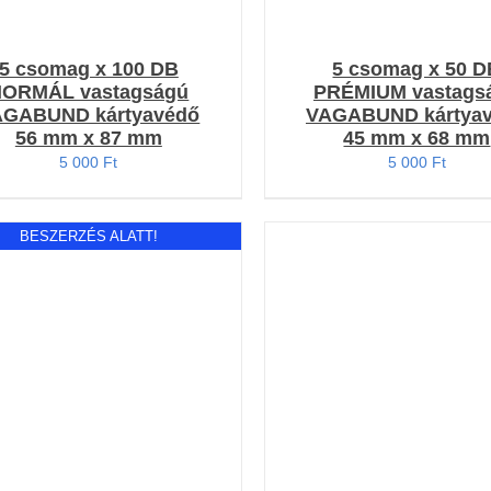
5 csomag x 100 DB
5 csomag x 50 D
NORMÁL vastagságú
PRÉMIUM vastags
AGABUND kártyavédő
VAGABUND kártya
56 mm x 87 mm
45 mm x 68 mm
5 000
Ft
5 000
Ft
BESZERZÉS ALATT!
KOSÁRBA TESZEM
/
RÉSZLETEK
RÉSZLETEK