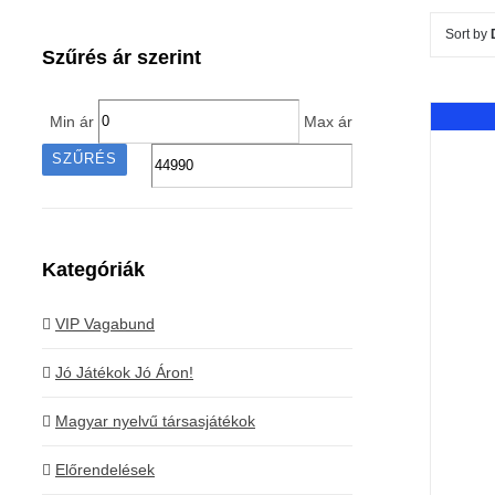
Sort by
Szűrés ár szerint
Min ár
Max ár
SZŰRÉS
Kategóriák
VIP Vagabund
Jó Játékok Jó Áron!
Magyar nyelvű társasjátékok
Előrendelések