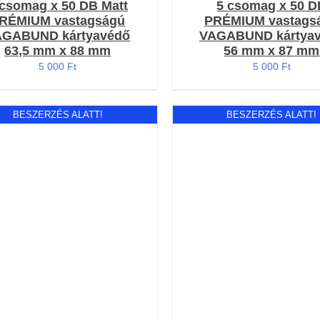
 csomag x 50 DB Matt
5 csomag x 50 D
RÉMIUM vastagságú
PRÉMIUM vastags
AGABUND kártyavédő
VAGABUND kártya
63,5 mm x 88 mm
56 mm x 87 mm
5 000
Ft
5 000
Ft
BESZERZÉS ALATT!
BESZERZÉS ALATT!
RÉSZLETEK
RÉSZLETEK