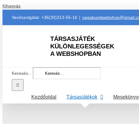
Kihagyás
Vevőszolgálat: +36(30)313-55-16
|
vagabundwebshop@gmail.
TÁRSASJÁTÉK
KÜLÖNLEGESSÉGEK
A WEBSHOPBAN
Keresés...
Kezdőoldal
Társasjátékok
Mesekönyv