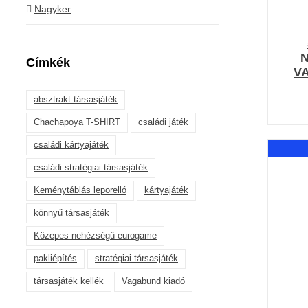
Nagyker
Címkék
V
absztrakt társasjáték
Chachapoya T-SHIRT
családi játék
családi kártyajáték
családi stratégiai társasjáték
Keménytáblás leporelló
kártyajáték
könnyű társasjáték
Közepes nehézségű eurogame
pakliépítés
stratégiai társasjáték
társasjáték kellék
Vagabund kiadó