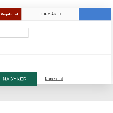
P Vagabund
KOSÁR
NAGYKER
Kapcsolat