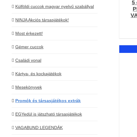
5
Külföldi cuccok magyar nyelvű szabállyal
P
V
NINJA Akciós társasjátékok!
Most érkezett!
Gémer cuccok
Családi vonal
Kártya- és kockajátékok
Mesekönyvek
Promók és társasjátékos extrák
EGYedül is játszható társasjátékok
VAGABUND LEGENDÁK