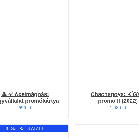
KOSÁRBA TESZEM
/
RÉSZLETEK
RÉSZLETEK
🎩 ✅ Acélmágnás:
Chachapoya: KÍG
yvállalat promókártya
promo II (2022)
990
Ft
1 980
Ft
BESZERZÉS ALATT!