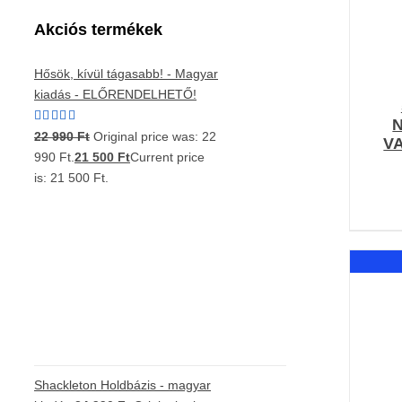
Akciós termékek
Hősök, kívül tágasabb! - Magyar
kiadás - ELŐRENDELHETŐ!
Értékelés:
22 990
Ft
Original price was: 22
V
5.00
/ 5
990 Ft.
21 500
Ft
Current price
is: 21 500 Ft.
Shackleton Holdbázis - magyar