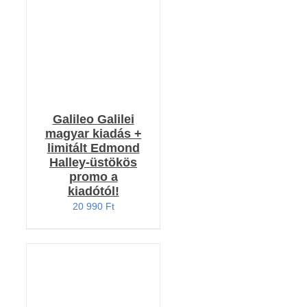
Galileo Galilei
magyar kiadás +
limitált Edmond
Halley-üstökös
promo a
kiadótól!
20 990
Ft