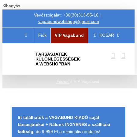
Kihagyás
Vevőszolgálat: +36(30)313-55-16
|
vagabundwebshop@gmail.com
Fiók
VIP Vagabund
KOSÁR
TÁRSASJÁTÉK
KÜLÖNLEGESSÉGEK
A WEBSHOPBAN
Főoldal
VIP Vagabund
Itt találhatók a VAGABUND KIADÓ saját
társasjátékai + Nálunk INGYENES a szállítási
költség,
de 9.999 Ft a minimális rendelés!