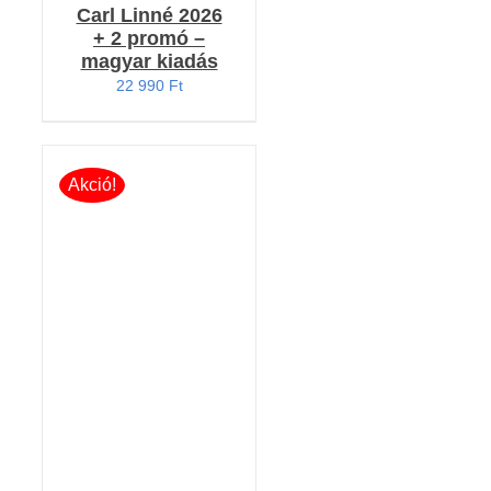
Carl Linné 2026
+ 2 promó –
magyar kiadás
22 990
Ft
Akció!
Értékelés:
KOSÁRBA TESZEM
5.00
/ 5
/
RÉSZLETEK