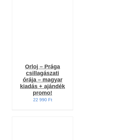
KOSÁRBA TESZEM
/
RÉSZLETEK
Orloj – Prága
csillagászati
órája – magyar
kiadás + ajándék
promo!
22 990
Ft