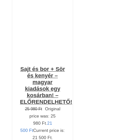
KOSÁRBA TESZEM
/
RÉSZLETEK
Sajt és bor + Sör
és kenyér –
magyar
kiadások egy
kosárban! –
ELŐRENDELHETŐ!
Original
25 980
Ft
price was: 25
980 Ft.
21
500
Ft
Current price is:
21 500 Ft.