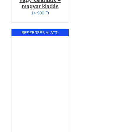
nagy kalandok –
magyar kiadás
14 990
Ft
BESZERZÉS ALATT!
RÉSZLETEK