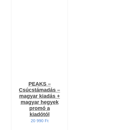
KOSÁRBA TESZEM
/
RÉSZLETEK
PEAKS –
Csúcstámadás –
magyar kiadás +
magyar hegyek
promó a
kiadótól
20 990
Ft