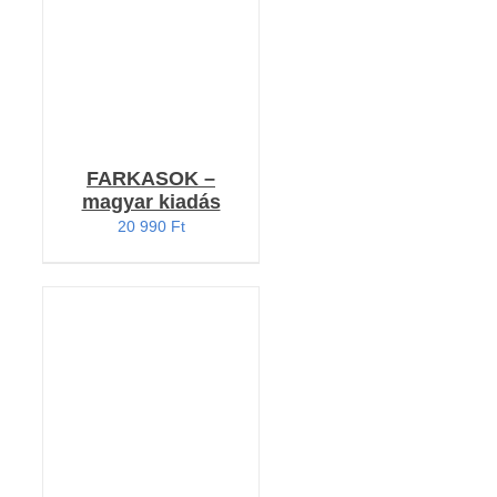
FARKASOK –
magyar kiadás
20 990
Ft
Értékelés:
KOSÁRBA TESZEM
5.00
/ 5
/
RÉSZLETEK