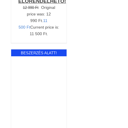
ELŐRENDELHETŐ!
Original
12 990
Ft
price was: 12
990 Ft.
11
500
Ft
Current price is:
11 500 Ft.
BESZERZÉS ALATT!
RÉSZLETEK