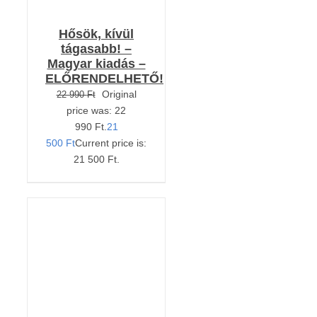
Hősök, kívül
tágasabb! –
Magyar kiadás –
ELŐRENDELHETŐ!
Original
22 990
Ft
price was: 22
990 Ft.
21
500
Ft
Current price is:
21 500 Ft.
Értékelés:
KOSÁRBA TESZEM