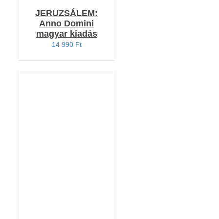
JERUZSÁLEM:
Anno Domini
magyar kiadás
14 990
Ft
Értékelés:
KOSÁRBA TESZEM
5.00
/ 5
/
RÉSZLETEK