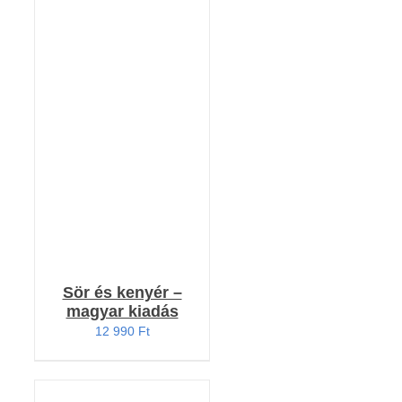
Értékelés:
KOSÁRBA TESZEM
4.91
/ 5
/
RÉSZLETEK
Sör és kenyér –
magyar kiadás
12 990
Ft