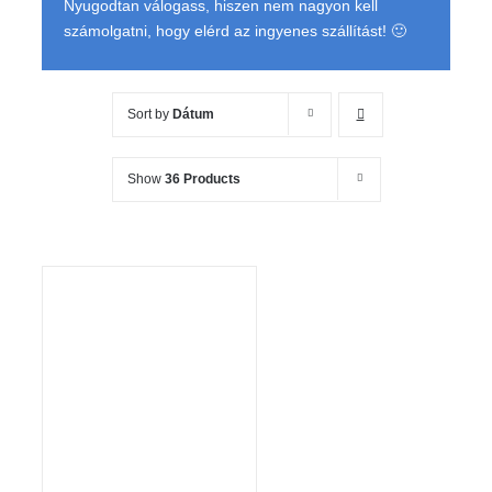
Nyugodtan válogass, hiszen nem nagyon kell
számolgatni, hogy elérd az ingyenes szállítást! 🙂
Sort by
Dátum
Show
36 Products
KOSÁRBA TESZEM
/
RÉSZLETEK