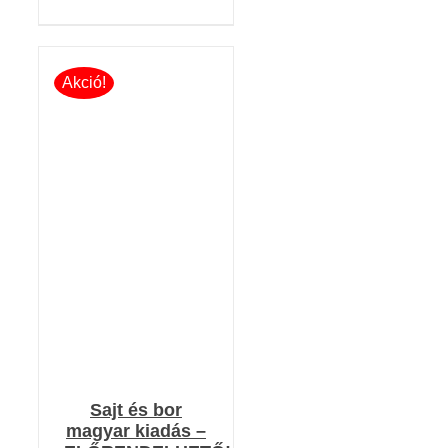
Akció!
KOSÁRBA TESZEM
/
RÉSZLETEK
Sajt és bor
magyar kiadás –