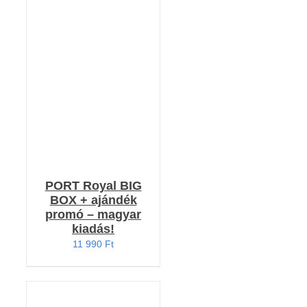
Értékelés:
KOSÁRBA TESZEM
4.79
/ 5
/
RÉSZLETEK
PORT Royal BIG
BOX + ajándék
promó – magyar
kiadás!
11 990
Ft