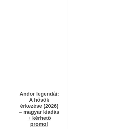
RÉSZLETEK
Andor legendái:
A hősök
érkezése (2026)
– magyar kiadás
+ kérhető
promo!