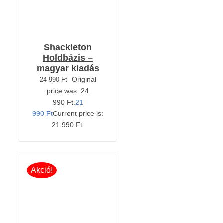
Shackleton
Holdbázis –
magyar kiadás
Original
24 990
Ft
price was: 24
990 Ft.
21
990
Ft
Current price is:
21 990 Ft.
Akció!