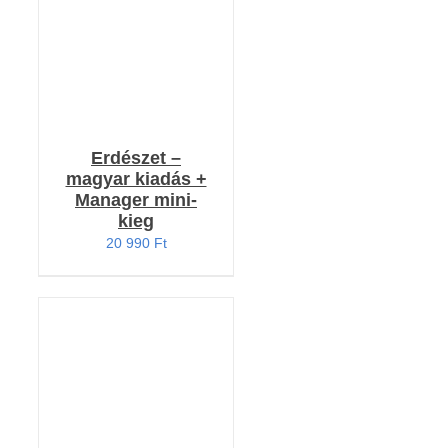
Erdészet –
magyar kiadás +
Manager mini-
kieg
20 990
Ft