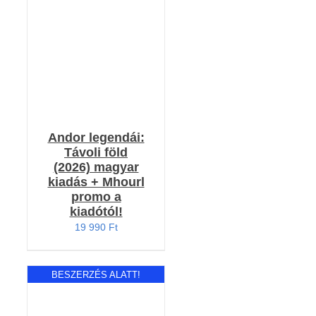
5.00
/ 5
/
RÉSZLETEK
Andor legendái:
Távoli föld
(2026) magyar
kiadás + Mhourl
promo a
kiadótól!
19 990
Ft
BESZERZÉS ALATT!