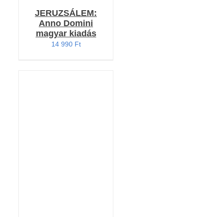
JERUZSÁLEM:
Anno Domini
magyar kiadás
14 990
Ft
Értékelés:
KOSÁRBA TESZEM
5.00
/ 5
/
RÉSZLETEK