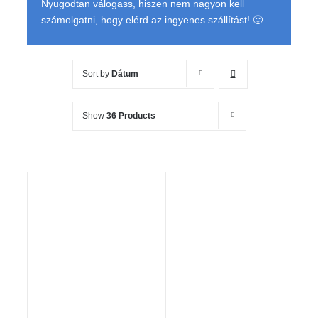
Nyugodtan válogass, hiszen nem nagyon kell
számolgatni, hogy elérd az ingyenes szállítást! 🙂
Sort by
Dátum
Show
36 Products
KOSÁRBA TESZEM
/
RÉSZLETEK