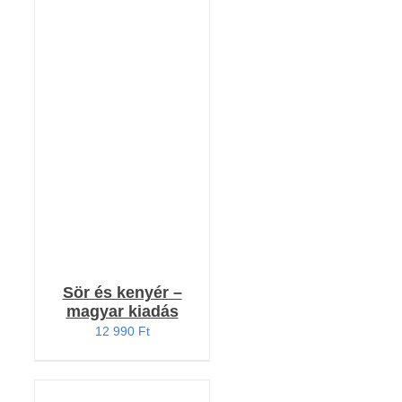
Értékelés:
KOSÁRBA TESZEM
4.91
/ 5
/
RÉSZLETEK
Sör és kenyér –
magyar kiadás
12 990
Ft