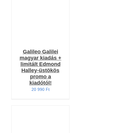
Galileo Galilei
magyar kiadás +
limitált Edmond
Halley-üstökös
promo a
kiadótól!
20 990
Ft