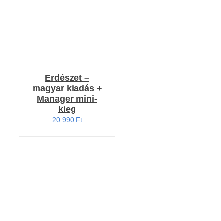
Erdészet –
magyar kiadás +
Manager mini-
kieg
20 990
Ft