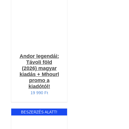
5.00
/ 5
/
RÉSZLETEK
Andor legendái:
Távoli föld
(2026) magyar
kiadás + Mhourl
promo a
kiadótól!
19 990
Ft
BESZERZÉS ALATT!