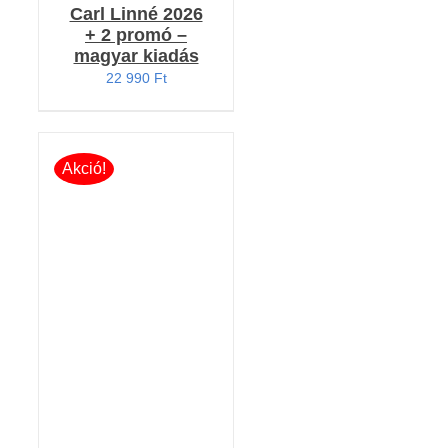
Carl Linné 2026
+ 2 promó –
magyar kiadás
22 990
Ft
Akció!
Értékelés:
KOSÁRBA TESZEM
5.00
/ 5
/
RÉSZLETEK