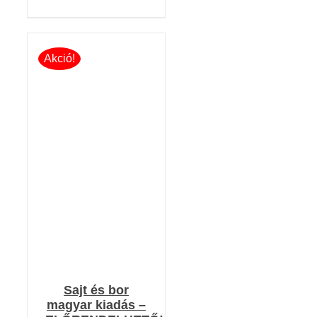
Akció!
KOSÁRBA TESZEM
/
RÉSZLETEK
Sajt és bor
magyar kiadás –