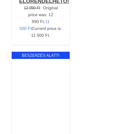
ELŐRENDELHETŐ!
Original
12 990
Ft
price was: 12
990 Ft.
11
500
Ft
Current price is:
11 500 Ft.
BESZERZÉS ALATT!
RÉSZLETEK