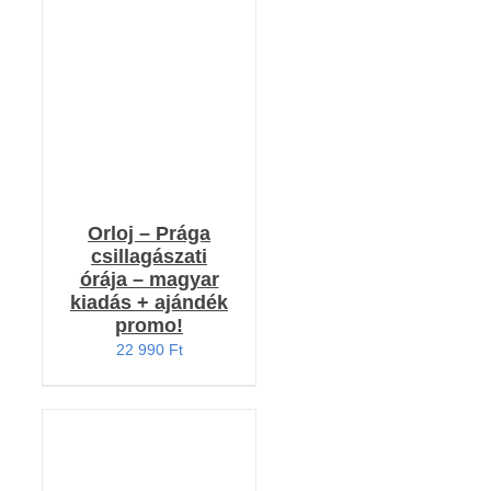
KOSÁRBA TESZEM
/
RÉSZLETEK
Orloj – Prága
csillagászati
órája – magyar
kiadás + ajándék
promo!
22 990
Ft