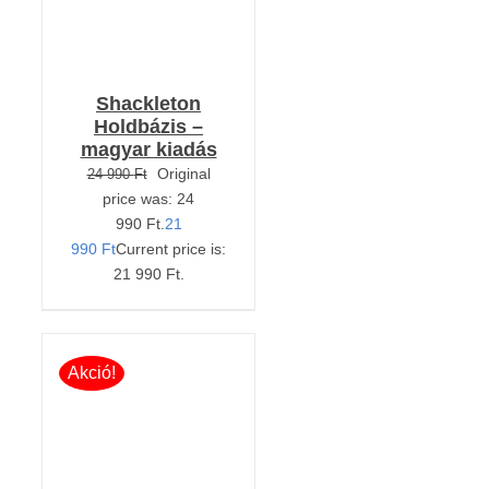
Shackleton
Holdbázis –
magyar kiadás
Original
24 990
Ft
price was: 24
990 Ft.
21
990
Ft
Current price is:
21 990 Ft.
Akció!