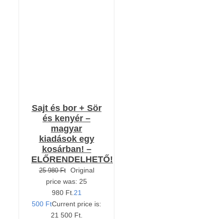
KOSÁRBA TESZEM
/
RÉSZLETEK
Sajt és bor + Sör
és kenyér –
magyar
kiadások egy
kosárban! –
ELŐRENDELHETŐ!
Original
25 980
Ft
price was: 25
980 Ft.
21
500
Ft
Current price is:
21 500 Ft.