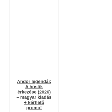
RÉSZLETEK
Andor legendái:
A hősök
érkezése (2026)
– magyar kiadás
+ kérhető
promo!