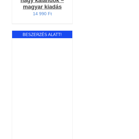
nagy kalandok –
magyar kiadás
14 990
Ft
BESZERZÉS ALATT!
RÉSZLETEK