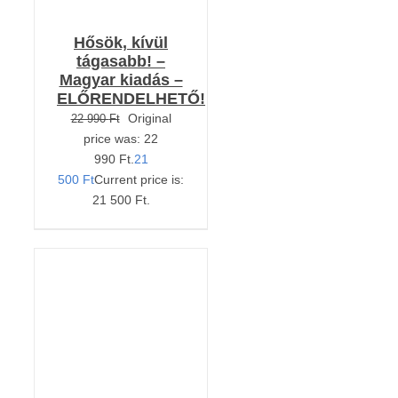
Hősök, kívül
tágasabb! –
Magyar kiadás –
ELŐRENDELHETŐ!
Original
22 990
Ft
price was: 22
990 Ft.
21
500
Ft
Current price is:
21 500 Ft.
Értékelés:
KOSÁRBA TESZEM