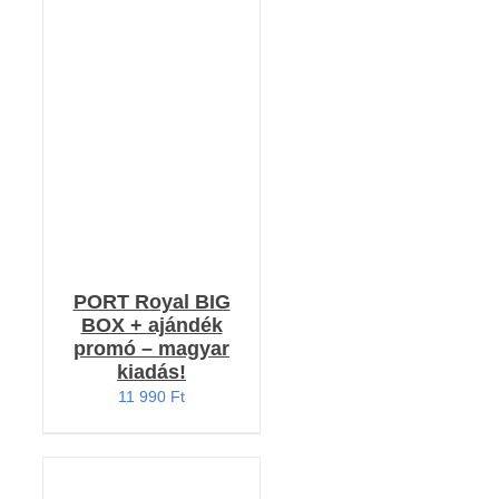
Értékelés:
KOSÁRBA TESZEM
4.79
/ 5
/
RÉSZLETEK
PORT Royal BIG
BOX + ajándék
promó – magyar
kiadás!
11 990
Ft