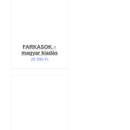
FARKASOK –
magyar kiadás
20 990
Ft
Értékelés:
KOSÁRBA TESZEM
5.00
/ 5
/
RÉSZLETEK