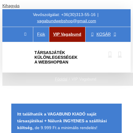
Kihagyás
Vevőszolgálat: +36(30)313-55-16
|
vagabundwebshop@gmail.com
Fiók
VIP Vagabund
KOSÁR
TÁRSASJÁTÉK
KÜLÖNLEGESSÉGEK
A WEBSHOPBAN
Főoldal
VIP Vagabund
Itt találhatók a VAGABUND KIADÓ saját
társasjátékai + Nálunk INGYENES a szállítási
költség,
de 9.999 Ft a minimális rendelés!