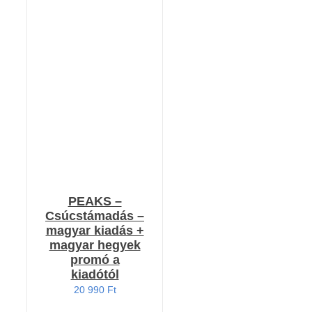
KOSÁRBA TESZEM
/
RÉSZLETEK
PEAKS –
Csúcstámadás –
magyar kiadás +
magyar hegyek
promó a
kiadótól
20 990
Ft