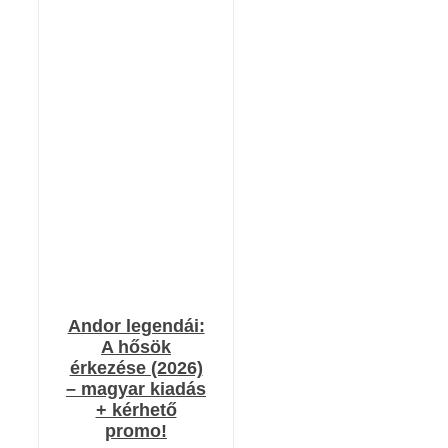
RÉSZLETEK
Andor legendái:
A hősök
érkezése (2026)
– magyar kiadás
+ kérhető
promo!