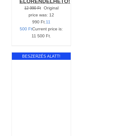
ELŐRENDELHETŐ!
Original
12 990
Ft
price was: 12
990 Ft.
11
500
Ft
Current price is:
11 500 Ft.
BESZERZÉS ALATT!
RÉSZLETEK