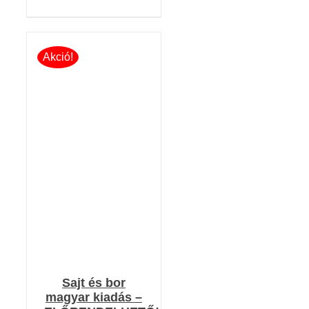
Akció!
KOSÁRBA TESZEM
/
RÉSZLETEK
Sajt és bor
magyar kiadás –