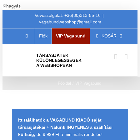
Kihagyás
Vevőszolgálat: +36(30)313-55-16
|
vagabundwebshop@gmail.com
Fiók
VIP Vagabund
KOSÁR
TÁRSASJÁTÉK
KÜLÖNLEGESSÉGEK
A WEBSHOPBAN
Főoldal
VIP Vagabund
Itt találhatók a VAGABUND KIADÓ saját
társasjátékai + Nálunk INGYENES a szállítási
költség,
de 9.999 Ft a minimális rendelés!