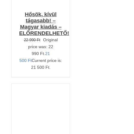
Hősök, kívül
tágasabb! –
Magyar kiadás –
ELŐRENDELHETŐ!
Original
22 990
Ft
price was: 22
990 Ft.
21
500
Ft
Current price is:
21 500 Ft.
Értékelés:
KOSÁRBA TESZEM