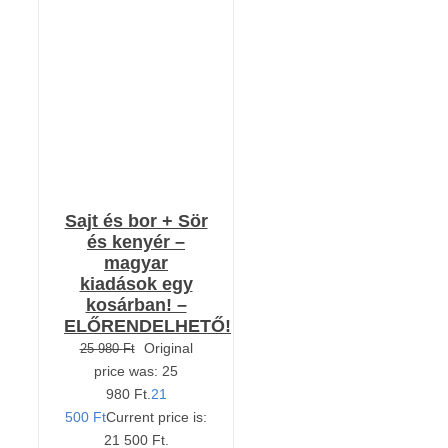
KOSÁRBA TESZEM
/
RÉSZLETEK
Sajt és bor + Sör
és kenyér –
magyar
kiadások egy
kosárban! –
ELŐRENDELHETŐ!
Original
25 980
Ft
price was: 25
980 Ft.
21
500
Ft
Current price is:
21 500 Ft.