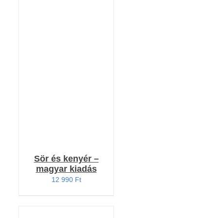
Értékelés:
KOSÁRBA TESZEM
4.91
/ 5
/
RÉSZLETEK
Sör és kenyér –
magyar kiadás
12 990
Ft