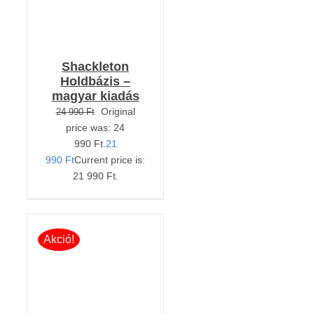
Shackleton
Holdbázis –
magyar kiadás
Original
24 990
Ft
price was: 24
990 Ft.
21
990
Ft
Current price is:
21 990 Ft.
Akció!