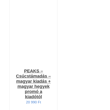
KOSÁRBA TESZEM
/
RÉSZLETEK
PEAKS –
Csúcstámadás –
magyar kiadás +
magyar hegyek
promó a
kiadótól
20 990
Ft