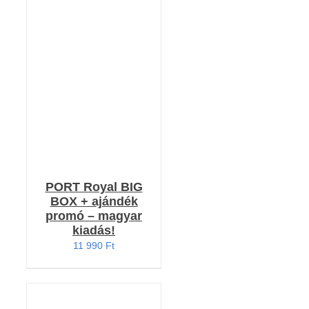
Értékelés:
KOSÁRBA TESZEM
4.79
/ 5
/
RÉSZLETEK
PORT Royal BIG
BOX + ajándék
promó – magyar
kiadás!
11 990
Ft