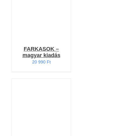
FARKASOK –
magyar kiadás
20 990
Ft
Értékelés:
KOSÁRBA TESZEM
5.00
/ 5
/
RÉSZLETEK