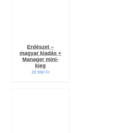
Erdészet –
magyar kiadás +
Manager mini-
kieg
20 990
Ft