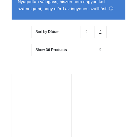
Nyugodtan válogass, hiszen nem nagyon kell
számolgatni, hogy elérd az ingyenes szállítást! 🙂
Sort by
Dátum
Show
36 Products
KOSÁRBA TESZEM
/
RÉSZLETEK