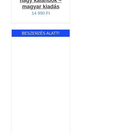
nagy kalandok –
magyar kiadás
14 990
Ft
BESZERZÉS ALATT!
RÉSZLETEK