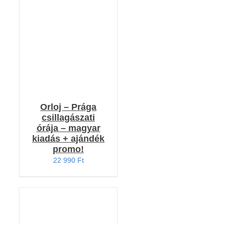
KOSÁRBA TESZEM
/
RÉSZLETEK
Orloj – Prága
csillagászati
órája – magyar
kiadás + ajándék
promo!
22 990
Ft