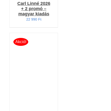
Carl Linné 2026
+ 2 promó –
magyar kiadás
22 990
Ft
Akció!
Értékelés:
KOSÁRBA TESZEM
5.00
/ 5
/
RÉSZLETEK