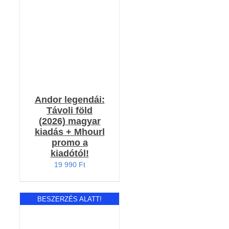
5.00
/ 5
/
RÉSZLETEK
Andor legendái:
Távoli föld
(2026) magyar
kiadás + Mhourl
promo a
kiadótól!
19 990
Ft
BESZERZÉS ALATT!