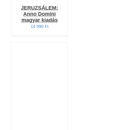
JERUZSÁLEM:
Anno Domini
magyar kiadás
14 990
Ft
Értékelés:
KOSÁRBA TESZEM
5.00
/ 5
/
RÉSZLETEK