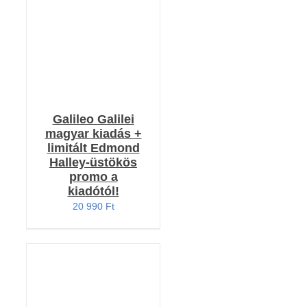
Galileo Galilei
magyar kiadás +
limitált Edmond
Halley-üstökös
promo a
kiadótól!
20 990
Ft