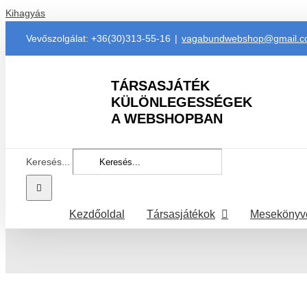
Kihagyás
Vevőszolgálat: +36(30)313-55-16
|
vagabundwebshop@gmail.
TÁRSASJÁTÉK
KÜLÖNLEGESSÉGEK
A WEBSHOPBAN
Keresés...
Kezdőoldal
Társasjátékok
Mesekönyv