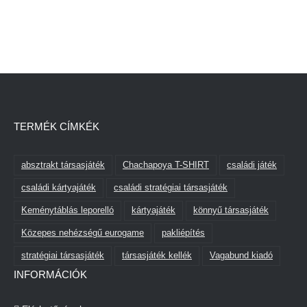
TERMÉK CÍMKÉK
absztrakt társasjáték
Chachapoya T-SHIRT
családi játék
családi kártyajáték
családi stratégiai társasjáték
Keménytáblás leporelló
kártyajáték
könnyű társasjáték
Közepes nehézségű eurogame
pakliépítés
stratégiai társasjáték
társasjáték kellék
Vagabund kiadó
INFORMÁCIÓK