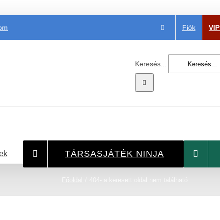
Fiók
VI
com
Keresés...
TÁRSASJÁTÉK NINJA
ek
Főoldal
404- a keresett oldal nem található