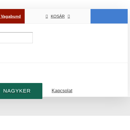
P Vagabund
KOSÁR
NAGYKER
Kapcsolat