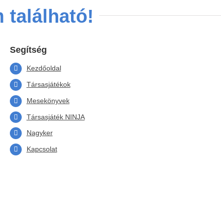
 található!
Segítség
Kezdőoldal
Társasjátékok
Mesekönyvek
Társasjáték NINJA
Nagyker
Kapcsolat