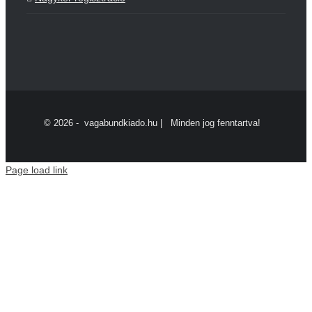
©
2026 - vagabundkiado.hu | Minden jog fenntartva!
Page load link