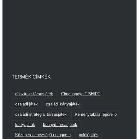
TERMÉK CÍMKÉK
absztrakt társasjáték
Chachapoya T-SHIRT
családi játék
családi kártyajáték
családi stratégiai társasjáték
Keménytáblás leporelló
kártyajáték
könnyű társasjáték
Közepes nehézségű eurogame
pakliépítés