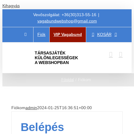
Kihagyás
Vevőszolgálat: +36(30)313-55-16
|
vagabundwebshop@gmail.com
Fiók
VIP Vagabund
KOSÁR
TÁRSASJÁTÉK
KÜLÖNLEGESSÉGEK
A WEBSHOPBAN
Főoldal
Fiókom
Fiókom
admin
2024-01-25T16:36:51+00:00
Belépés