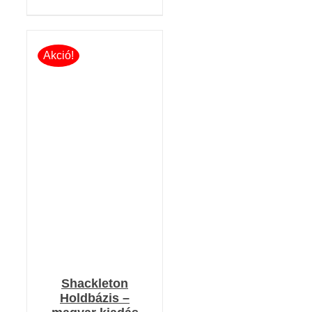
Akció!
KOSÁRBA TESZEM
/
RÉSZLETEK
Shackleton
Holdbázis –