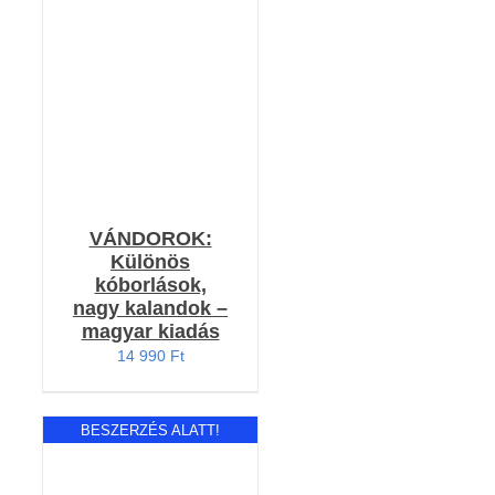
Értékelés:
KOSÁRBA TESZEM
4.00
/ 5
/
RÉSZLETEK
VÁNDOROK:
Különös
kóborlások,
nagy kalandok –
magyar kiadás
14 990
Ft
BESZERZÉS ALATT!