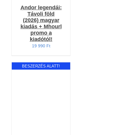
Andor legendái:
Távoli föld
(2026) magyar
kiadás + Mhourl
promo a
kiadótól!
19 990
Ft
BESZERZÉS ALATT!
RÉSZLETEK