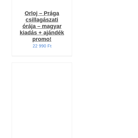
Orloj – Prága
csillagászati
órája – magyar
kiadás + ajándék
promo!
22 990
Ft
KOSÁRBA TESZEM
/
RÉSZLETEK