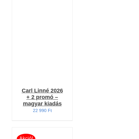
RÉSZLETEK
Carl Linné 2026
+ 2 promó –
magyar kiadás
22 990
Ft
Akció!