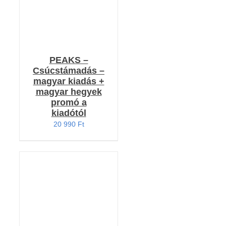
PEAKS –
Csúcstámadás –
magyar kiadás +
magyar hegyek
promó a
kiadótól
20 990
Ft