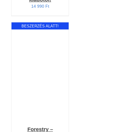
14 990
Ft
BESZERZÉS ALATT!
RÉSZLETEK
Forestry –