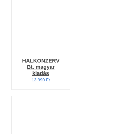
KOSÁRBA TESZEM
4.00
/ 5
/
RÉSZLETEK
HALKONZERV
Bt. magyar
kiadás
13 990
Ft