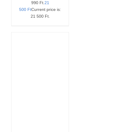
990 Ft.
21
500
Ft
Current price is:
21 500 Ft.
Értékelés:
KOSÁRBA TESZEM
5.00
/ 5
/
RÉSZLETEK