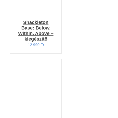
Shackleton
Base: Below.
Within. Above –
kiegészítő
12 990
Ft
KOSÁRBA TESZEM
/
RÉSZLETEK