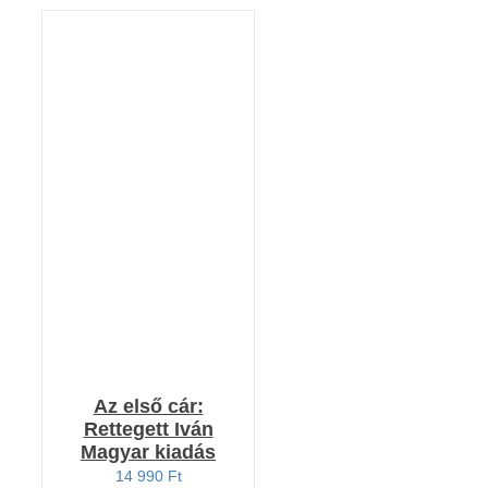
Értékelés:
KOSÁRBA TESZEM
5.00
/ 5
/
RÉSZLETEK
Az első cár:
Rettegett Iván
Magyar kiadás
14 990
Ft