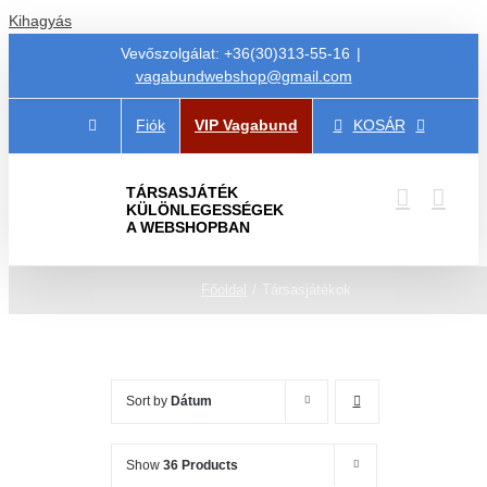
Kihagyás
Vevőszolgálat: +36(30)313-55-16
|
vagabundwebshop@gmail.com
Fiók
VIP Vagabund
KOSÁR
TÁRSASJÁTÉK
KÜLÖNLEGESSÉGEK
A WEBSHOPBAN
Főoldal
Társasjátékok
Sort by
Dátum
Show
36 Products