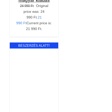
magyar kiadás
Original
24 990
Ft
price was: 24
990 Ft.
21
990
Ft
Current price is:
21 990 Ft.
BESZERZÉS ALATT!
RÉSZLETEK