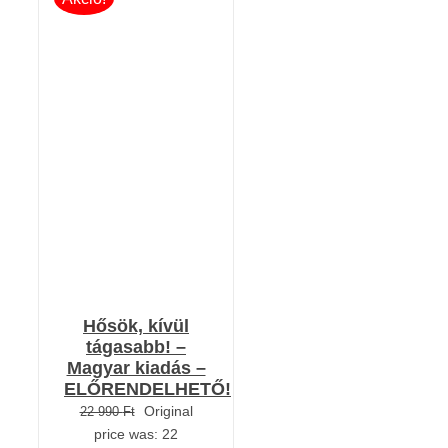
Értékelés:
KOSÁRBA TESZEM
5.00
/ 5
/
RÉSZLETEK
Hősök, kívül
tágasabb! –
Magyar kiadás –
ELŐRENDELHETŐ!
Original
22 990
Ft
price was: 22