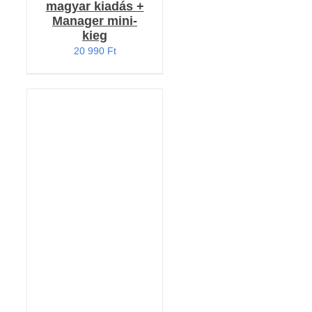
magyar kiadás +
Manager mini-
kieg
20 990
Ft
KOSÁRBA TESZEM
/
RÉSZLETEK