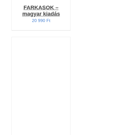
FARKASOK –
magyar kiadás
20 990
Ft
Értékelés:
KOSÁRBA TESZEM
5.00
/ 5
/
RÉSZLETEK