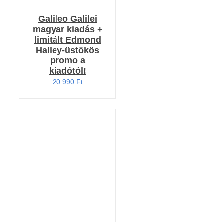
Galileo Galilei
magyar kiadás +
limitált Edmond
Halley-üstökös
promo a
kiadótól!
20 990
Ft
Értékelés:
KOSÁRBA TESZEM
4.79
/ 5
/
RÉSZLETEK