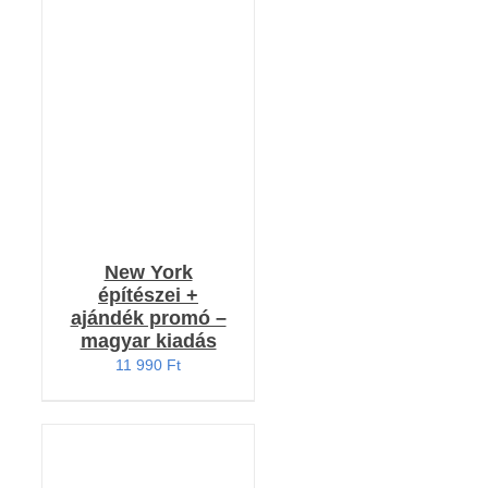
Értékelés:
KOSÁRBA TESZEM
5.00
/ 5
/
RÉSZLETEK
New York
építészei +
ajándék promó –
magyar kiadás
11 990
Ft