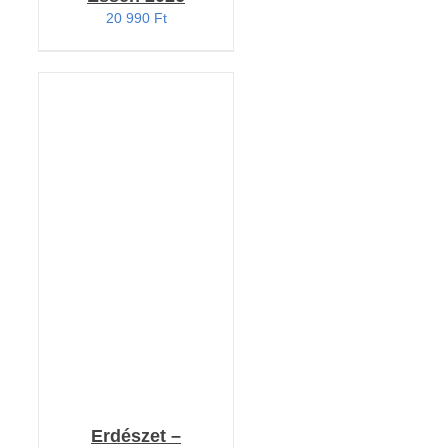
20 990
Ft
KOSÁRBA TESZEM
/
RÉSZLETEK
Erdészet –