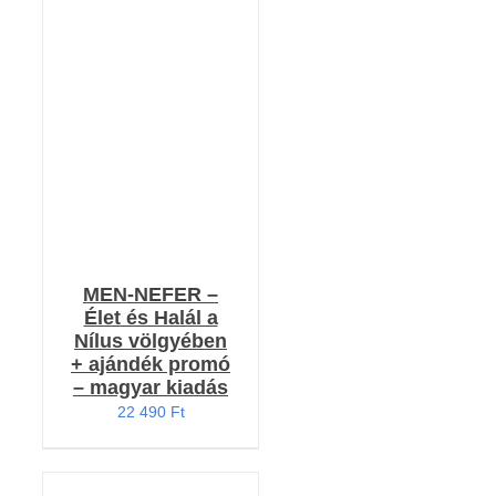
Értékelés:
KOSÁRBA TESZEM
4.80
/ 5
/
RÉSZLETEK
MEN-NEFER –
Élet és Halál a
Nílus völgyében
+ ajándék promó
– magyar kiadás
22 490
Ft