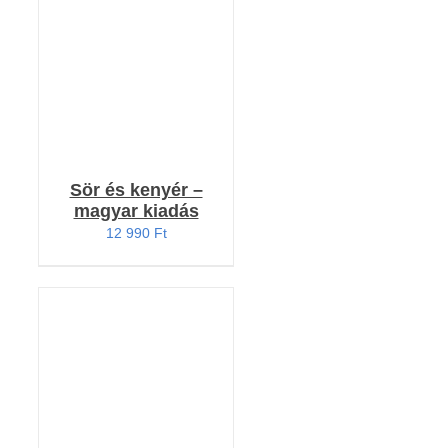
4.91
/ 5
/
RÉSZLETEK
Sör és kenyér –
magyar kiadás
12 990
Ft
Értékelés: