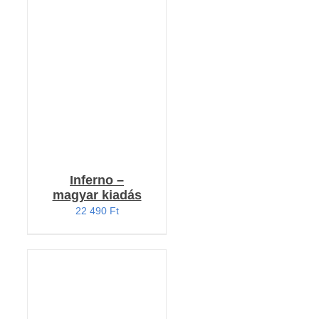
Értékelés:
KOSÁRBA TESZEM
4.20
/ 5
/
RÉSZLETEK
Inferno –
magyar kiadás
22 490
Ft