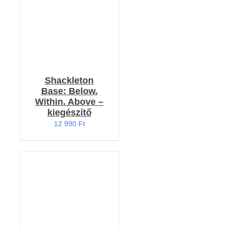
Shackleton
Base: Below.
Within. Above –
kiegészítő
12 990
Ft