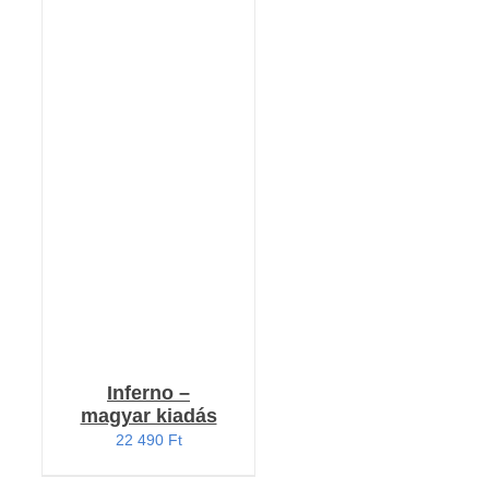
Értékelés:
KOSÁRBA TESZEM
4.20
/ 5
/
RÉSZLETEK
Inferno –
magyar kiadás
22 490
Ft