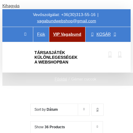
Kihagyás
Vevőszolgálat: +36(30)313-55-16
|
vagabundwebshop@gmail.com
Fiók
VIP Vagabund
KOSÁR
TÁRSASJÁTÉK
KÜLÖNLEGESSÉGEK
A WEBSHOPBAN
Főoldal
Gémer cuccok
Sort by
Dátum
Show
36 Products