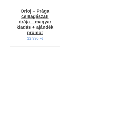
Orloj – Prága
csillagászati
órája – magyar
kiadás + ajándék
promo!
22 990
Ft
KOSÁRBA TESZEM
/
RÉSZLETEK