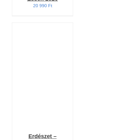
20 990
Ft
KOSÁRBA TESZEM
/
RÉSZLETEK
Erdészet –