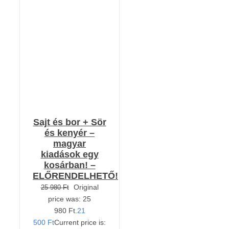
KOSÁRBA TESZEM
/
RÉSZLETEK
Sajt és bor + Sör
és kenyér –
magyar
kiadások egy
kosárban! –
ELŐRENDELHETŐ!
Original
25 980
Ft
price was: 25
980 Ft.
21
500
Ft
Current price is: