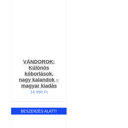
Értékelés:
KOSÁRBA TESZEM
4.00
/ 5
/
RÉSZLETEK
VÁNDOROK:
Különös
kóborlások,
nagy kalandok –
magyar kiadás
14 990
Ft
BESZERZÉS ALATT!