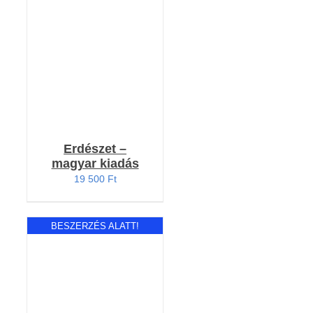
KOSÁRBA TESZEM
/
RÉSZLETEK
Erdészet –
magyar kiadás
19 500
Ft
BESZERZÉS ALATT!