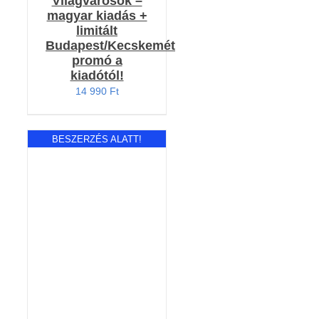
Világvárosok –
magyar kiadás +
limitált
Budapest/Kecskemét
promó a
kiadótól!
14 990
Ft
BESZERZÉS ALATT!
RÉSZLETEK