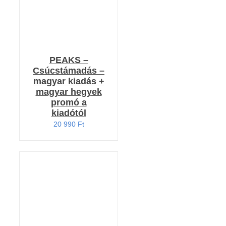
PEAKS –
Csúcstámadás –
magyar kiadás +
magyar hegyek
promó a
kiadótól
20 990
Ft