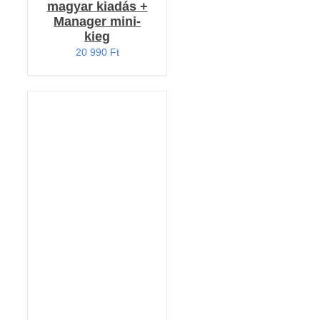
magyar kiadás +
Manager mini-
kieg
20 990
Ft
KOSÁRBA TESZEM
/
RÉSZLETEK