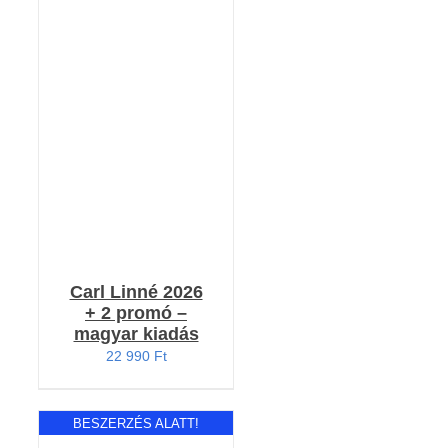
RÉSZLETEK
Carl Linné 2026
+ 2 promó –
magyar kiadás
22 990
Ft
BESZERZÉS ALATT!