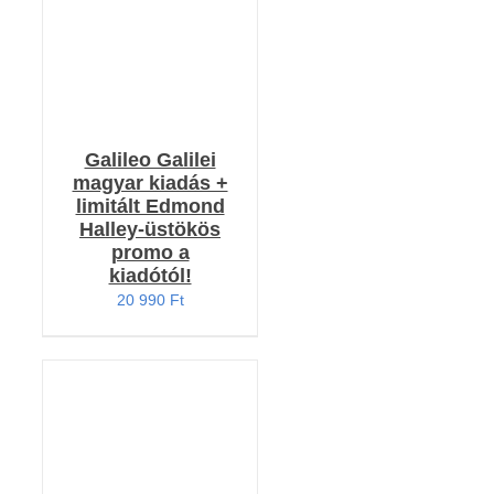
Galileo Galilei
magyar kiadás +
limitált Edmond
Halley-üstökös
promo a
kiadótól!
20 990
Ft