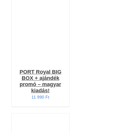
Értékelés:
KOSÁRBA TESZEM
4.79
/ 5
/
RÉSZLETEK
PORT Royal BIG
BOX + ajándék
promó – magyar
kiadás!
11 990
Ft