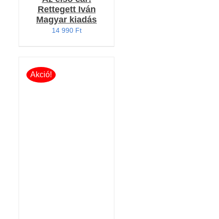
Rettegett Iván
Magyar kiadás
14 990
Ft
Akció!
KOSÁRBA TESZEM
/
RÉSZLETEK