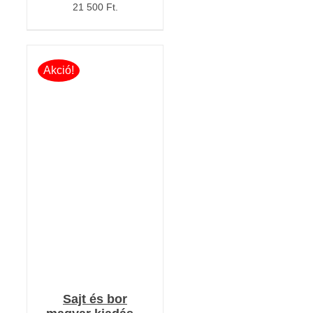
21 500 Ft.
Akció!
KOSÁRBA TESZEM
/
RÉSZLETEK
Sajt és bor