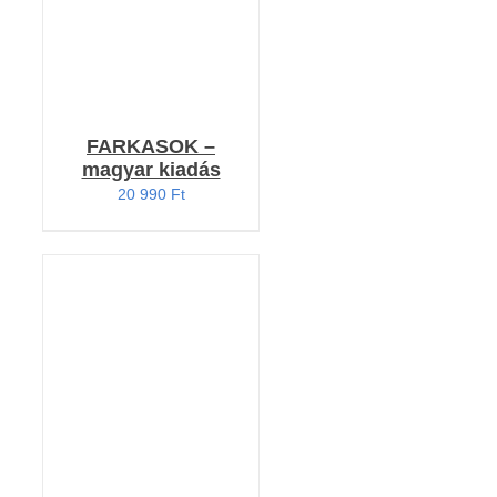
FARKASOK –
magyar kiadás
20 990
Ft
Értékelés:
KOSÁRBA TESZEM
5.00
/ 5
/
RÉSZLETEK