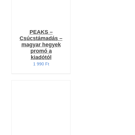
PEAKS –
Csúcstámadás –
magyar hegyek
promó a
kiadótól
1 990
Ft
KOSÁRBA TESZEM
/
RÉSZLETEK