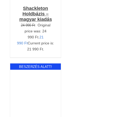
Shackleton
Holdbázis –
magyar kiadás
Original
24 990
Ft
price was: 24
990 Ft.
21
990
Ft
Current price is:
21 990 Ft.
BESZERZÉS ALATT!
RÉSZLETEK