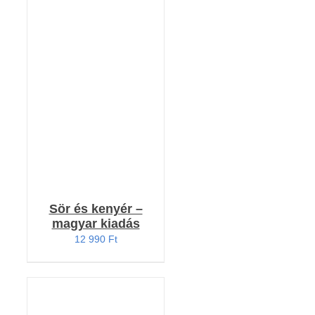
Értékelés:
KOSÁRBA TESZEM
4.91
/ 5
/
RÉSZLETEK
Sör és kenyér –
magyar kiadás
12 990
Ft