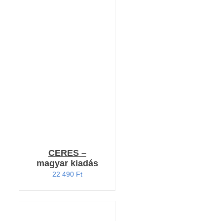
Értékelés:
KOSÁRBA TESZEM
5.00
/ 5
/
RÉSZLETEK
CERES –
magyar kiadás
22 490
Ft