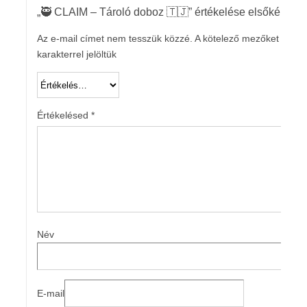
„🥷 CLAIM – Tároló doboz 🇹🇯” értékelése elsőként
Az e-mail címet nem tesszük közzé.
A kötelező mezőket
*
karakterrel jelöltük
Értékelésed
*
Név
E-mail