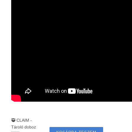
🥷 CLAIM -
Tároló doboz