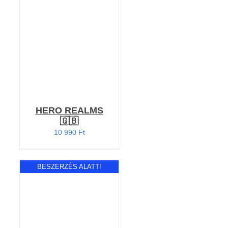
KOSÁRBA TESZEM
/
RÉSZLETEK
HERO REALMS
🇬🇧
10 990
Ft
BESZERZÉS ALATT!