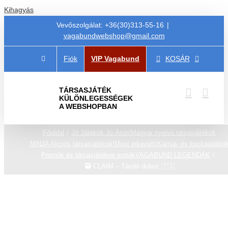
Kihagyás
Vevőszolgálat: +36(30)313-55-16
|
vagabundwebshop@gmail.com
Fiók
VIP Vagabund
KOSÁR
TÁRSASJÁTÉK
KÜLÖNLEGESSÉGEK
A WEBSHOPBAN
Főoldal
Jó Játékok Jó Áron!
Magyar nyelvű társasjátékok
NINJA Akciós társasjátékok!
Most érkezett!
Kártya- és kockajátéko
Promók és társasjátékos extrák
VAGABUND LEGENDÁK
🥷 CLAIM – Tároló doboz 🇹🇯