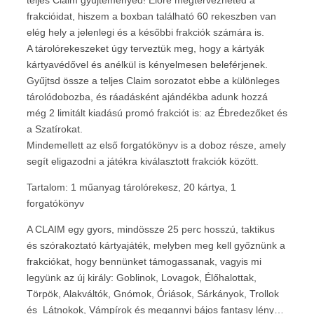
frakcióidat, hiszem a boxban található 60 rekeszben van
elég hely a jelenlegi és a későbbi frakciók számára is.
A tárolórekeszeket úgy terveztük meg, hogy a kártyák
kártyavédővel és anélkül is kényelmesen beleférjenek.
Gyűjtsd össze a teljes Claim sorozatot ebbe a különleges
tárolódobozba, és ráadásként ajándékba adunk hozzá
még 2 limitált kiadású promó frakciót is: az Ébredezőket és
a Szatírokat.
Mindemellett az első forgatókönyv is a doboz része, amely
segít eligazodni a játékra kiválasztott frakciók között.
Tartalom: 1 műanyag tárolórekesz, 20 kártya, 1
forgatókönyv
A CLAIM egy gyors, mindössze 25 perc hosszú, taktikus
és szórakoztató kártyajáték, melyben meg kell győznünk a
frakciókat, hogy bennünket támogassanak, vagyis mi
legyünk az új király: Goblinok, Lovagok, Élőhalottak,
Törpök, Alakváltók, Gnómok, Óriások, Sárkányok, Trollok
és Látnokok, Vámpírok és megannyi bájos fantasy lény…