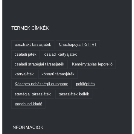
TERMÉK CÍMKÉK
absztrakt társasjáték
Chachapoya T-SHIRT
családi játék
családi kártyajáték
családi stratégiai társasjáték
Keménytáblás leporelló
kártyajáték
könnyű társasjáték
Közepes nehézségű eurogame
pakliépítés
stratégiai társasjáték
társasjáték kellék
Vagabund kiadó
INFORMÁCIÓK