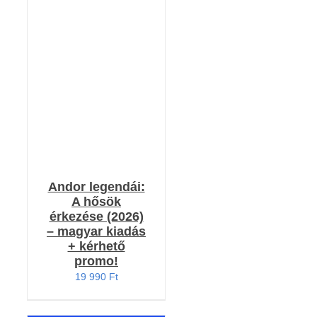
RÉSZLETEK
Andor legendái:
A hősök
érkezése (2026)
– magyar kiadás
+ kérhető
promo!
19 990
Ft