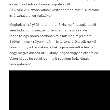
és mindez kedves, humoros grafikával!
A CLAIM 2 új szabályainak köszönhetően már 3-4 játékos
is játszhatja a kártyajátékot!
Meghalt a király! Mi történhetett? Na, ne firtassuk, senki
sem tudja pontosan, mi történt tegnap éjszaka, de
reggelre egy boros hordóban találták meg fejjel előre…
Szóval, nincs királyunk, bármi is történt, örökösök nélkül
távozott, így a Birodalom 5 frakciójára maradt a feladat,
hogy megválasszák az új királyt: téged vagy az ellenfeled.
Vajon képes leszel elnyerni a Birodalom frakcióinak
támogatását?