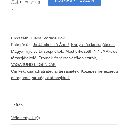
KOSÁRBA TESZEM
🇹🇯 mennyiség
Cikkszám:
Claim Storage Box
Kategóriák:
Jó Játékok Jó Áron!
,
Kártya- és kockajátékok
,
Magyar nyelvű társasjátékok
,
Most érkezett!
,
NINJA Akciós
társasjátékok!
,
Promók és társasjátékos extrák
,
VAGABUND LEGENDÁK
Címkék:
családi stratégiai társasjáték
,
Közepes nehézségű
eurogame
,
stratégiai társasjáték
Leírás
Vélemények (0)