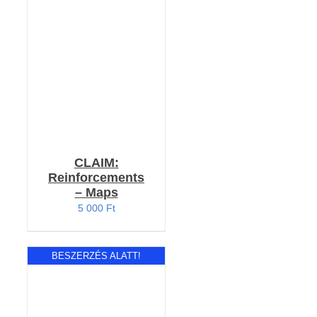
RÉSZLETEK
CLAIM:
Reinforcements
– Maps
5 000
Ft
BESZERZÉS ALATT!