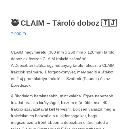
🥷 CLAIM – Tároló doboz 🇹🇯
7 000
Ft
CLAIM nagyméretű (368 mm x 268 mm x 120mm) tároló
doboz az összes CLAIM frakció számára!
A Dobozban találsz egy műanyag tároló rekeszt a CLAIM
frakciók számára, 1 forgatókönyvet, mely segíti a játékot
és 2 új promókártya frakciót – Szatírok (Faunok) és az
Ébredezők.
A Birodalom hatalmasabb, mint valaha. Egyre nehezebb
feladat uralni a királyságot, hiszem már több, mint 40
frakció szavazatával kell tervezni. Bölcsen válaszd meg a
frakciókat és használd a tulajdonságaikat, hogy
megszerezd a trónt!Ebben a dobozban eltárolhatod a
teljes Claim gyűjteményed! Előre megtervezheted a