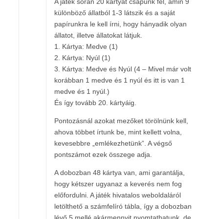
A játék során 20 kártyát csapunk fel, amin 9
különböző állatból 1-3 látszik és a saját
papírunkra le kell írni, hogy hányadik olyan
állatot, illetve állatokat látjuk.
1. Kártya: Medve (1)
2. Kártya: Nyúl (1)
3. Kártya: Medve és Nyúl (4 – Mivel már volt
korábban 1 medve és 1 nyúl és itt is van 1
medve és 1 nyúl.)
És így tovább 20. kártyáig.
Pontozásnál azokat mezőket törölnünk kell,
ahova többet írtunk be, mint kellett volna,
kevesebbre „emlékezhetünk”. A végső
pontszámot ezek összege adja.
A dobozban 48 kártya van, ami garantálja,
hogy kétszer ugyanaz a keverés nem fog
előfordulni. A játék hivatalos weboldaláról
letölthető a számfelíró tábla, így a dobozban
lévő 5 mellé akármennyit nyomtathatunk, de