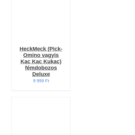
HeckMeck (Pick-
Omino vagyis
Kac Kac Kukac)
fémdobozos
Deluxe
9 999
Ft