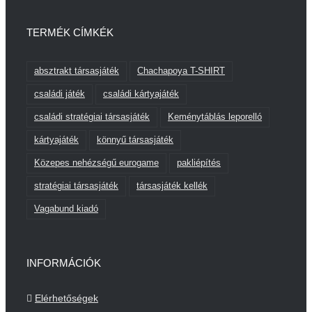
TERMÉK CÍMKÉK
absztrakt társasjáték
Chachapoya T-SHIRT
családi játék
családi kártyajáték
családi stratégiai társasjáték
Keménytáblás leporelló
kártyajáték
könnyű társasjáték
Közepes nehézségű eurogame
pakliépítés
stratégiai társasjáték
társasjáték kellék
Vagabund kiadó
INFORMÁCIÓK
Elérhetőségek