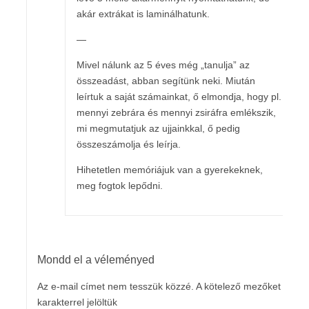
akár extrákat is laminálhatunk.
—
Mivel nálunk az 5 éves még „tanulja” az
összeadást, abban segítünk neki. Miután
leírtuk a saját számainkat, ő elmondja, hogy pl.
mennyi zebrára és mennyi zsiráfra emlékszik,
mi megmutatjuk az ujjainkkal, ő pedig
összeszámolja és leírja.
Hihetetlen memóriájuk van a gyerekeknek,
meg fogtok lepődni.
Mondd el a véleményed
Az e-mail címet nem tesszük közzé.
A kötelező mezőket
*
karakterrel jelöltük