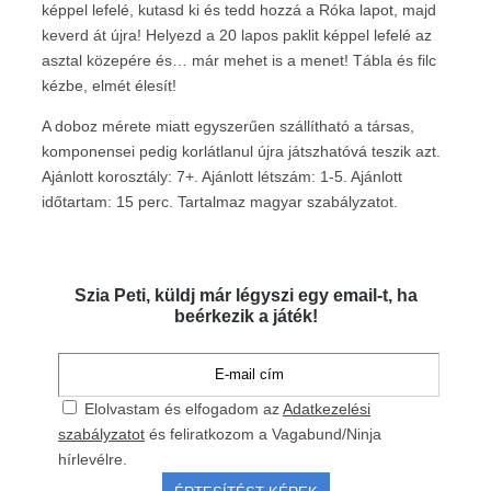
képpel lefelé, kutasd ki és tedd hozzá a Róka lapot, majd
keverd át újra! Helyezd a 20 lapos paklit képpel lefelé az
asztal közepére és… már mehet is a menet! Tábla és filc
kézbe, elmét élesít!
A doboz mérete miatt egyszerűen szállítható a társas,
komponensei pedig korlátlanul újra játszhatóvá teszik azt.
Ajánlott korosztály: 7+. Ajánlott létszám: 1-5. Ajánlott
időtartam: 15 perc. Tartalmaz magyar szabályzatot.
Szia Peti, küldj már légyszi egy email-t, ha
beérkezik a játék!
Elolvastam és elfogadom az
Adatkezelési
szabályzatot
és feliratkozom a Vagabund/Ninja
hírlevélre.