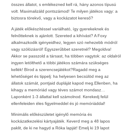
összes állatot, s emlékezned kell rá, hány azonos típusú
volt. Maximalizáld pontszámod! Te milyen játékos vagy: a
biztosra törekvő, vagy a kockázatot kereső?
A játék előkészítéssel variálható, így gyerekeknek és
felnőtteknek is ajánlott. Szereted a kihívást? A Foxy
alkalmazkodik igényeidhez, legyen szó nehezebb módról
vagy szólózásról! Egyszerűbbet szeretnél? Megoldva!
Akkor se passzold a társast, ha többen vagytok: az oldalról
ingyen letölthető a többi játékos számára szükséges
kellék! Bírod a szerencsejátékot?Ragadd meg a
lehetőséget és tippelj: ha helyesen becsülöd meg az
állatok számát, pontjaid dupláját kapod meg.Ellenben, ha
kihagy a memóriád vagy téves számot mondasz…
Laponként 1-3 állattal kell számolnod. Kerekedj felül
ellenfeleiden éles figyelmeddel és jó memóriáddal!
Minimális előkészületet igénylő memória és
kockázatkezelési kártyajáték. Keverd meg a 48 lapos
paklit, de ki ne hagyd a Róka lapját! Emelj ki 19 lapot