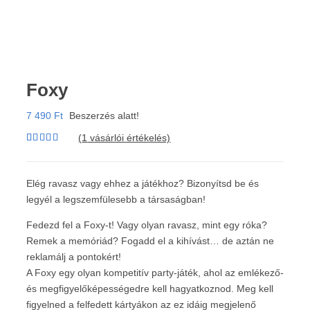
Foxy
7 490
Ft
Beszerzés alatt!
(
1
vásárlói értékelés)
Értékelés
1
5.00
az 5-
ből,
értékelés
Elég ravasz vagy ehhez a játékhoz? Bizonyítsd be és
alapján
legyél a legszemfülesebb a társaságban!
Fedezd fel a Foxy-t! Vagy olyan ravasz, mint egy róka?
Remek a memóriád? Fogadd el a kihívást… de aztán ne
reklamálj a pontokért!
A Foxy egy olyan kompetitív party-játék, ahol az emlékező-
és megfigyelőképességedre kell hagyatkoznod. Meg kell
figyelned a felfedett kártyákon az ez idáig megjelenő