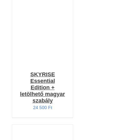
KOSÁRBA TESZEM
/
RÉSZLETEK
SKYRISE
Essential
Edition +
letölhető magyar
szabály
24 500
Ft