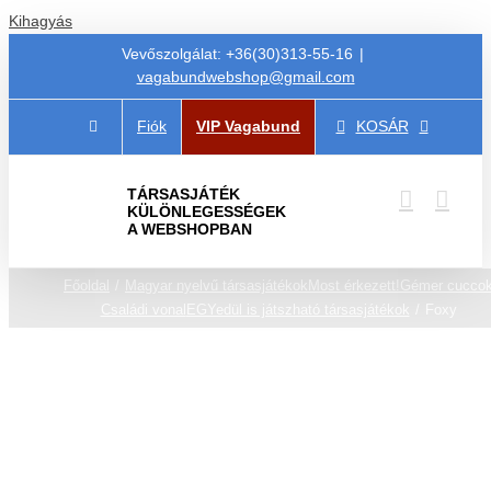
Kihagyás
Vevőszolgálat: +36(30)313-55-16
|
vagabundwebshop@gmail.com
Fiók
VIP Vagabund
KOSÁR
TÁRSASJÁTÉK
KÜLÖNLEGESSÉGEK
A WEBSHOPBAN
Főoldal
Magyar nyelvű társasjátékok
Most érkezett!
Gémer cucco
Családi vonal
EGYedül is játszható társasjátékok
Foxy