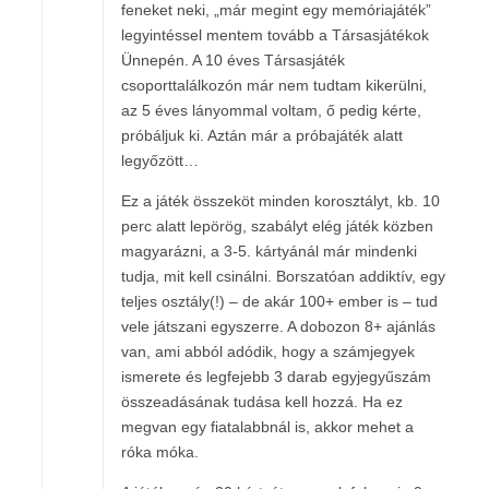
feneket neki, „már megint egy memóriajáték”
legyintéssel mentem tovább a Társasjátékok
Ünnepén. A 10 éves Társasjáték
csoporttalálkozón már nem tudtam kikerülni,
az 5 éves lányommal voltam, ő pedig kérte,
próbáljuk ki. Aztán már a próbajáték alatt
legyőzött…
Ez a játék összeköt minden korosztályt, kb. 10
perc alatt lepörög, szabályt elég játék közben
magyarázni, a 3-5. kártyánál már mindenki
tudja, mit kell csinálni. Borszatóan addiktív, egy
teljes osztály(!) – de akár 100+ ember is – tud
vele játszani egyszerre. A dobozon 8+ ajánlás
van, ami abból adódik, hogy a számjegyek
ismerete és legfejebb 3 darab egyjegyűszám
összeadásának tudása kell hozzá. Ha ez
megvan egy fiatalabbnál is, akkor mehet a
róka móka.