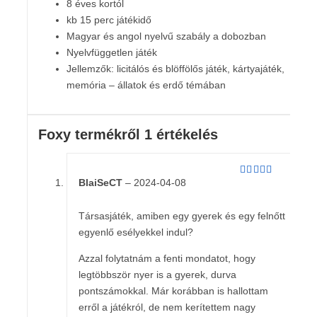
8 éves kortól
kb 15 perc játékidő
Magyar és angol nyelvű szabály a dobozban
Nyelvfüggetlen játék
Jellemzők: licitálós és blöffölős játék, kártyajáték,
memória – állatok és erdő témában
Foxy
termékről 1 értékelés
BlaiSeCT
–
2024-04-08
Értékelés:
5
/ 5
Társasjáték, amiben egy gyerek és egy felnőtt
egyenlő esélyekkel indul?
Azzal folytatnám a fenti mondatot, hogy
legtöbbször nyer is a gyerek, durva
pontszámokkal. Már korábban is hallottam
erről a játékról, de nem kerítettem nagy