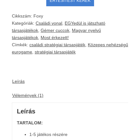
Cikkszám:
Foxy
Kategóriák:
Családi vonal
,
EGYedül is játszható
társasjátékok
,
Gémer cuccok
,
Magyar nyelvű
társasjátékok
,
Most érkezett!
Címkék:
családi stratégiai társasjáték
,
Közepes nehézségű
eurogame
,
stratégiai társasjáték
Leírás
Vélemények (1)
Leírás
TARTALOM:
1-5 játékos részére