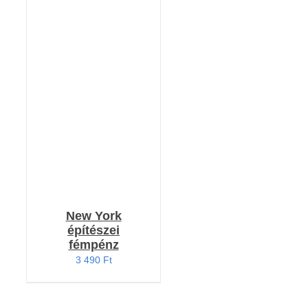
KOSÁRBA TESZEM
/
RÉSZLETEK
New York
építészei
fémpénz
3 490
Ft