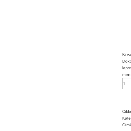
Ki v
Dokt
lapo
men
Cik
Kate
Cím