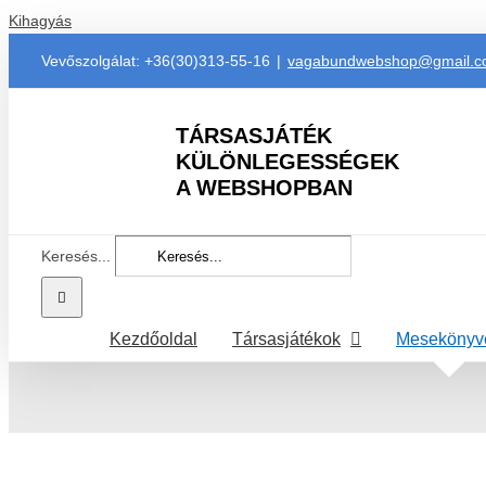
Kihagyás
Vevőszolgálat: +36(30)313-55-16
|
vagabundwebshop@gmail.
TÁRSASJÁTÉK
KÜLÖNLEGESSÉGEK
A WEBSHOPBAN
Keresés...
Kezdőoldal
Társasjátékok
Mesekönyv