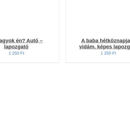
vagyok én? Autó –
A baba hétköznapja
lapozgató
vidám, képes lapozg
1 250
Ft
1 250
Ft