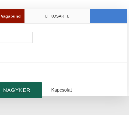
P Vagabund
KOSÁR
NAGYKER
Kapcsolat