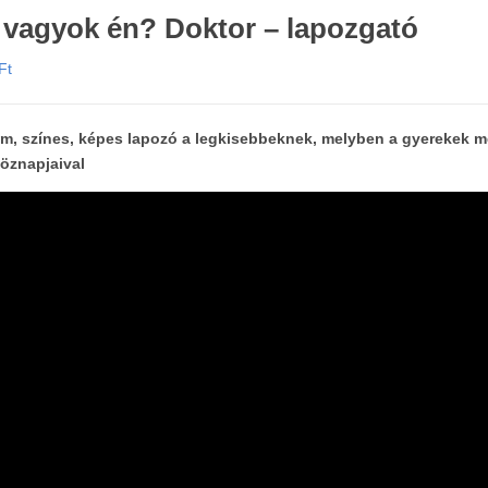
 vagyok én? Doktor – lapozgató
Ft
m, színes, képes lapozó a legkisebbeknek, melyben a gyerekek 
öznapjaival