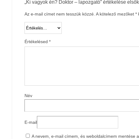
„Ki vagyok én? Doktor – lapozgató” értékelése első
Az e-mail címet nem tesszük közzé.
A kötelező mezőket
*
k
Értékelésed
*
Név
E-mail
A nevem, e-mail címem, és weboldalcímem mentése 