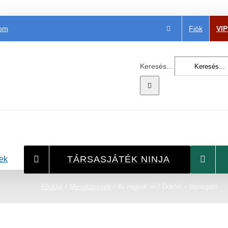
Fiók
VI
com
Keresés...
TÁRSASJÁTÉK NINJA
ek
Főoldal
Mesekönyvek
Ki vagyok én? Doktor – lapozgató