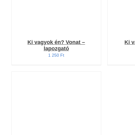
Ki vagyok én? Vonat –
Ki 
lapozgató
1 250
Ft
KOSÁRBA TESZEM
/
RÉSZLETEK