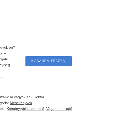
agyok én?
or –
zgató
KOSÁRBA TESZEM
nyiség
kszám:
Ki vagyok én? Doktor
gória:
Mesekönyvek
kék:
Keménytáblás leporelló
,
Vagabund kiadó