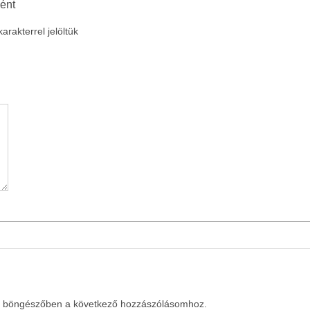
ként
arakterrel jelöltük
a böngészőben a következő hozzászólásomhoz.