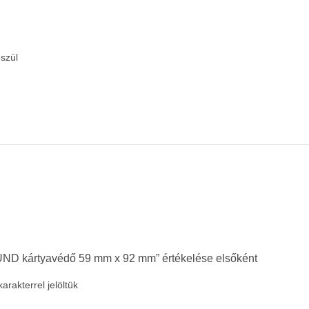
észül
 kártyavédő 59 mm x 92 mm” értékelése elsőként
arakterrel jelöltük