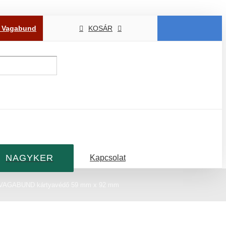
P Vagabund
KOSÁR
NAGYKER
Kapcsolat
 VAGABUND kártyavédő 59 mm x 92 mm