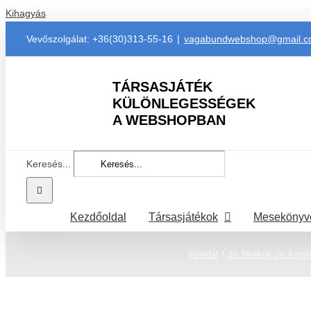
Kihagyás
Vevőszolgálat: +36(30)313-55-16
|
vagabundwebshop@gmail.
TÁRSASJÁTÉK
KÜLÖNLEGESSÉGEK
A WEBSHOPBAN
Keresés...
Kezdőoldal
Társasjátékok
Mesekönyv
Főoldal
Jó Játékok Jó Áron!