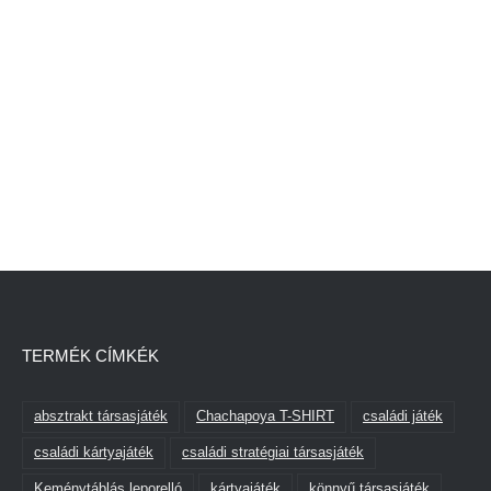
TERMÉK CÍMKÉK
absztrakt társasjáték
Chachapoya T-SHIRT
családi játék
családi kártyajáték
családi stratégiai társasjáték
Keménytáblás leporelló
kártyajáték
könnyű társasjáték