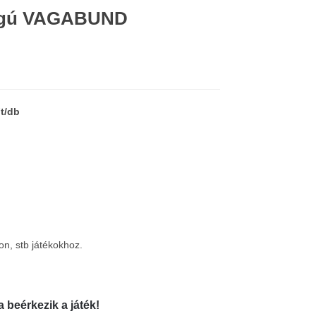
ságú VAGABUND
t/db
n, stb játékokhoz.
a beérkezik a játék!