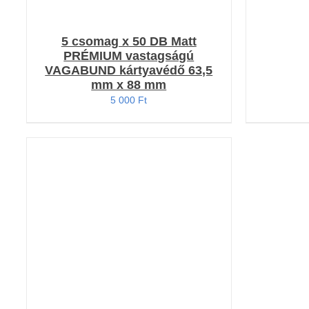
5 csomag x 50 DB Matt
PRÉMIUM vastagságú
VAGABUND kártyavédő 63,5
mm x 88 mm
5 000
Ft
KOSÁRBA TESZEM
/
RÉSZLETEK