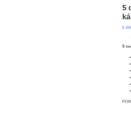
5 
ká
5 0
5 c
PORT