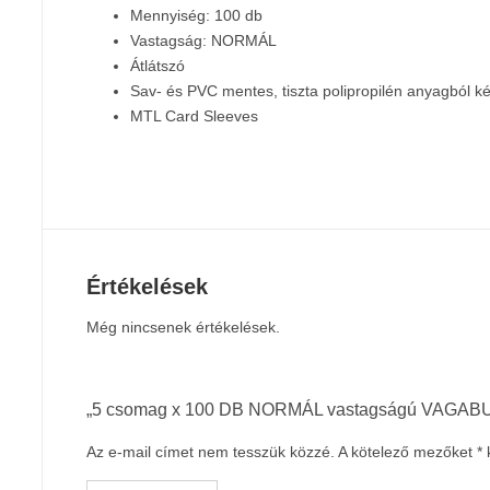
Mennyiség: 100 db
Vastagság: NORMÁL
Átlátszó
Sav- és PVC mentes, tiszta polipropilén anyagból k
MTL Card Sleeves
Értékelések
Még nincsenek értékelések.
„5 csomag x 100 DB NORMÁL vastagságú VAGABUND
Az e-mail címet nem tesszük közzé.
A kötelező mezőket
*
k