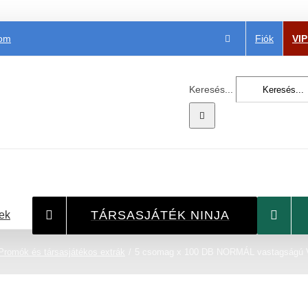
Fiók
VI
com
Keresés...
TÁRSASJÁTÉK NINJA
ek
Promók és társasjátékos extrák
5 csomag x 100 DB NORMÁL vastagságú