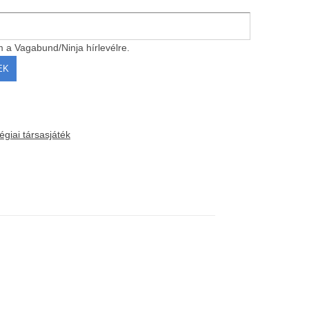
m a Vagabund/Ninja hírlevélre.
tégiai társasjáték