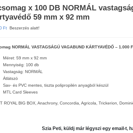
csomag x 100 DB NORMÁL vastag
rtyavédő 59 mm x 92 mm
00
Ft
Beszerzés alatt!
somag NORMÁL VASTAGSÁGÚ VAGABUND KÁRTYAVÉDŐ – 1.000 F
Méret: 59 mm x 92 mm
Mennyiség: 100 db
Vastagság: NORMÁL
Átlátszó
Sav- és PVC mentes, tiszta polipropilén anyagból készül
MTL Card Sleeves
 ROYAL BIG BOX, Anachrony, Concordia, Agricola, Trickerion, Dominio
Szia Peti, küldj már légyszi egy email-t, h