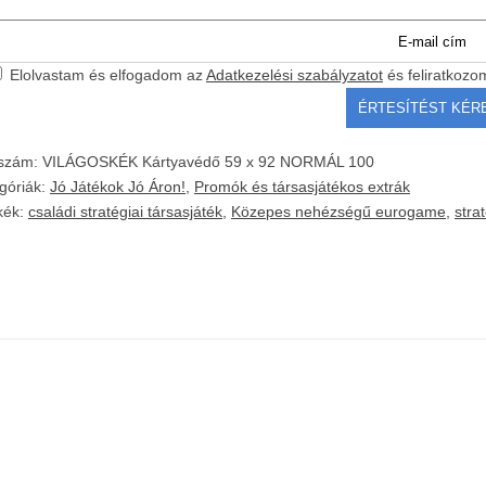
Elolvastam és elfogadom az
Adatkezelési szabályzatot
és feliratkozo
kszám:
VILÁGOSKÉK Kártyavédő 59 x 92 NORMÁL 100
góriák:
Jó Játékok Jó Áron!
,
Promók és társasjátékos extrák
kék:
családi stratégiai társasjáték
,
Közepes nehézségű eurogame
,
stra