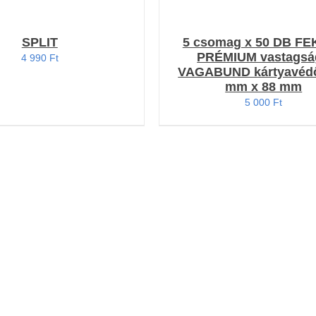
SPLIT
5 csomag x 50 DB F
PRÉMIUM vastagsá
4 990
Ft
VAGABUND kártyavédő
mm x 88 mm
5 000
Ft