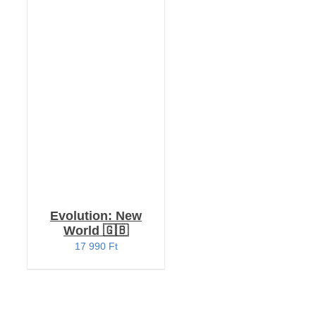
KOSÁRBA TESZEM
/
RÉSZLETEK
Evolution: New
World 🇬🇧
17 990
Ft