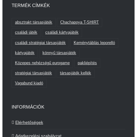
TERMÉK CÍMKÉK
absztrakt társasjáték
Chachapoya T-SHIRT
családi játék
családi kártyajáték
családi stratégiai társasjáték
Keménytáblás leporelló
kártyajáték
könnyű társasjáték
Közepes nehézségű eurogame
pakliépítés
stratégiai társasjáték
társasjáték kellék
Vagabund kiadó
INFORMÁCIÓK
Elérhetőségek
Adatkezelési szabályzat