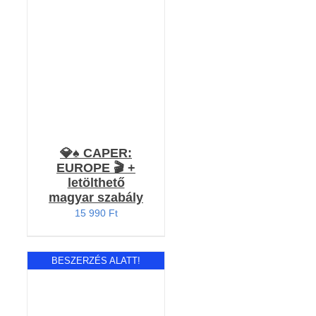
Értékelés:
KOSÁRBA TESZEM
5.00
/ 5
/
RÉSZLETEK
💎♠️ CAPER:
EUROPE 🎬 +
letölthető
magyar szabály
15 990
Ft
BESZERZÉS ALATT!