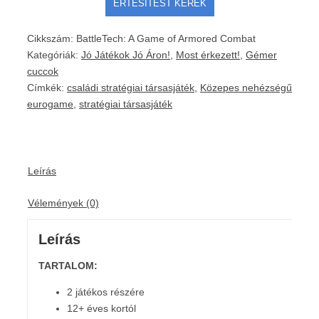
Cikkszám:
BattleTech: A Game of Armored Combat
Kategóriák:
Jó Játékok Jó Áron!
,
Most érkezett!
,
Gémer
cuccok
Címkék:
családi stratégiai társasjáték
,
Közepes nehézségű
eurogame
,
stratégiai társasjáték
Leírás
Vélemények (0)
Leírás
TARTALOM:
2 játékos részére
12+ éves kortól