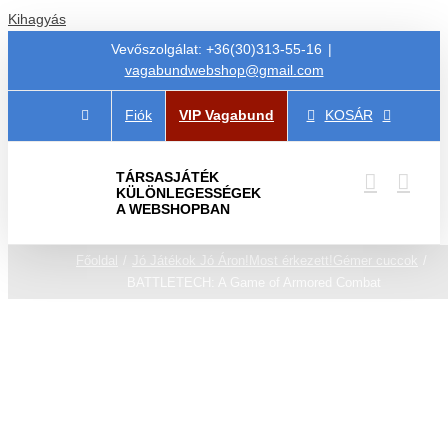
Kihagyás
Vevőszolgálat: +36(30)313-55-16
|
vagabundwebshop@gmail.com
Fiók
VIP Vagabund
KOSÁR
TÁRSASJÁTÉK
KÜLÖNLEGESSÉGEK
A WEBSHOPBAN
Főoldal
Jó Játékok Jó Áron!
Most érkezett!
Gémer cuccok
BATTLETECH: A Game of Armored Combat