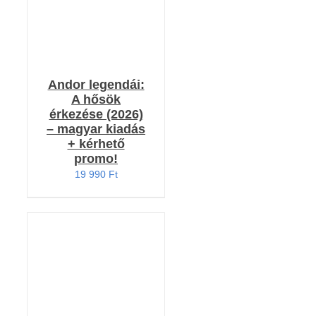
Andor legendái:
A hősök
érkezése (2026)
– magyar kiadás
+ kérhető
promo!
19 990
Ft