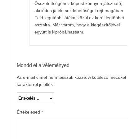
Összetettségéhez képest könnyen játszható,
akciódus játék, sok lehetőséget rejt magában.
Feld legutóbbi játékai közül ez kerül legtöbbet
asztalra. Már várom, hogy a kiegészítőjével
együtt is kipróbálhassam.
Mondd el a véleményed
Az e-mail címet nem tesszük közzé.
A kötelező mezőket
*
karakterrel jelöltük
Értékelésed
*