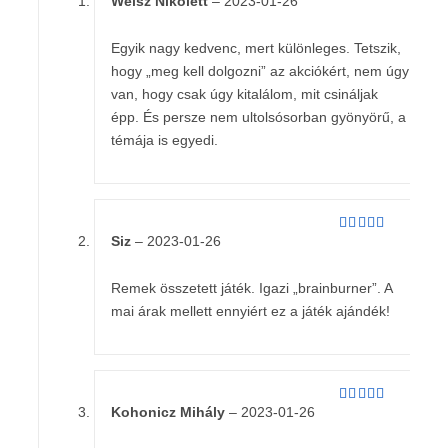
Weisz Nikolett
–
2023-01-26
Értékelés:
5
/ 5
Egyik nagy kedvenc, mert különleges. Tetszik,
hogy „meg kell dolgozni” az akciókért, nem úgy
van, hogy csak úgy kitalálom, mit csináljak
épp. És persze nem ultolsósorban gyönyörű, a
témája is egyedi.
Siz
–
2023-01-26
Értékelés:
4
/ 5
Remek összetett játék. Igazi „brainburner”. A
mai árak mellett ennyiért ez a játék ajándék!
Kohonicz Mihály
–
2023-01-26
Értékelés:
5
/ 5