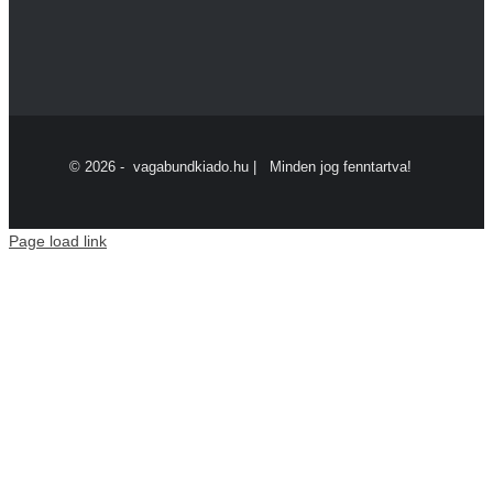
©
2026 - vagabundkiado.hu | Minden jog fenntartva!
Page load link