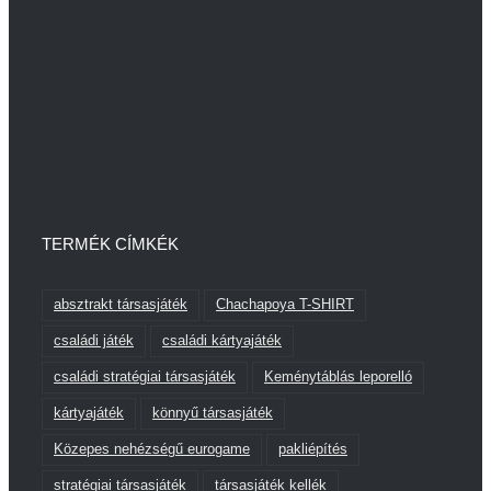
TERMÉK CÍMKÉK
absztrakt társasjáték
Chachapoya T-SHIRT
családi játék
családi kártyajáték
családi stratégiai társasjáték
Keménytáblás leporelló
kártyajáték
könnyű társasjáték
Közepes nehézségű eurogame
pakliépítés
stratégiai társasjáték
társasjáték kellék