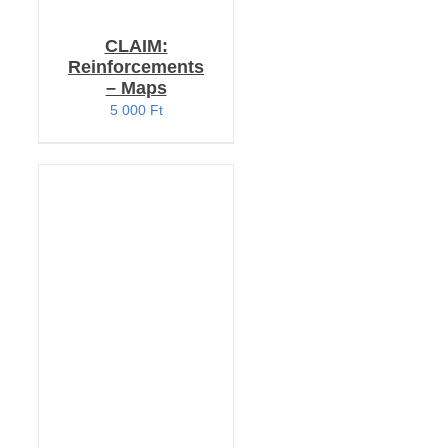
CLAIM:
Reinforcements
– Maps
5 000
Ft
KOSÁRBA TESZEM
/
RÉSZLETEK