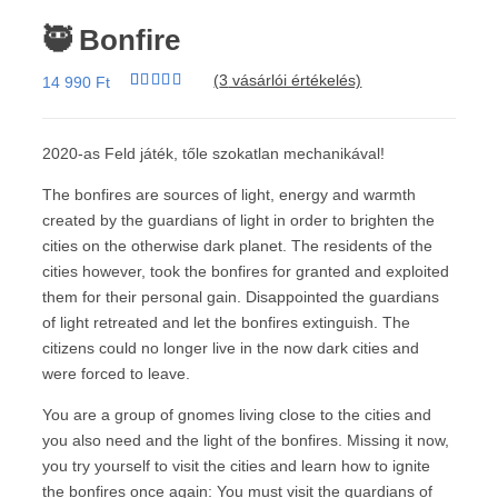
🥷 Bonfire
(
3
vásárlói értékelés)
14 990
Ft
Értékelés
3
4.67
az 5-
ből,
értékelés
2020-as Feld játék, tőle szokatlan mechanikával!
alapján
The bonfires are sources of light, energy and warmth
created by the guardians of light in order to brighten the
cities on the otherwise dark planet. The residents of the
cities however, took the bonfires for granted and exploited
them for their personal gain. Disappointed the guardians
of light retreated and let the bonfires extinguish. The
citizens could no longer live in the now dark cities and
were forced to leave.
You are a group of gnomes living close to the cities and
you also need and the light of the bonfires. Missing it now,
you try yourself to visit the cities and learn how to ignite
the bonfires once again: You must visit the guardians of