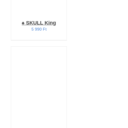
♠️ SKULL King
5 990
Ft
KOSÁRBA TESZEM
/
RÉSZLETEK