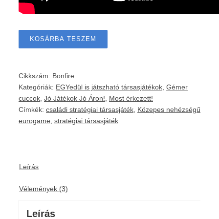
KOSÁRBA TESZEM
Cikkszám:
Bonfire
Kategóriák:
EGYedül is játszható társasjátékok
,
Gémer
cuccok
,
Jó Játékok Jó Áron!
,
Most érkezett!
Címkék:
családi stratégiai társasjáték
,
Közepes nehézségű
eurogame
,
stratégiai társasjáték
Leírás
Vélemények (3)
Leírás