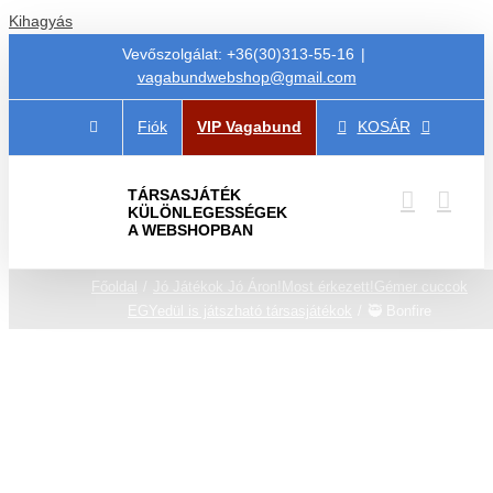
Kihagyás
Vevőszolgálat: +36(30)313-55-16
|
vagabundwebshop@gmail.com
Fiók
VIP Vagabund
KOSÁR
TÁRSASJÁTÉK
KÜLÖNLEGESSÉGEK
A WEBSHOPBAN
Főoldal
Jó Játékok Jó Áron!
Most érkezett!
Gémer cuccok
EGYedül is játszható társasjátékok
🥷 Bonfire