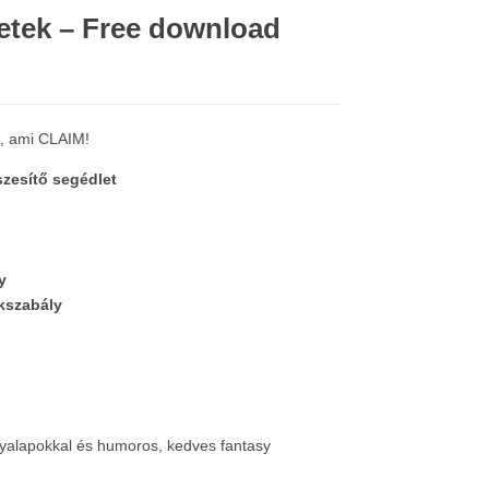
tek – Free download
n, ami CLAIM!
zesítő segédlet
y
ékszabály
rtyalapokkal és humoros, kedves fantasy