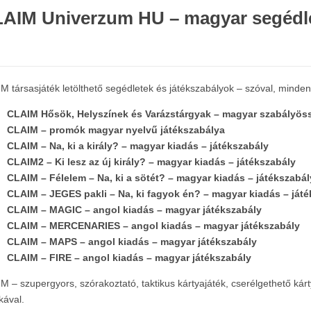
AIM Univerzum HU – magyar segédle
M társasjáték letölthető segédletek és játékszabályok – szóval, minde
CLAIM Hősök, Helyszínek és Varázstárgyak – magyar szabályöss
CLAIM – promók magyar nyelvű játékszabálya
CLAIM – Na, ki a király? – magyar kiadás – játékszabály
CLAIM2 – Ki lesz az új király? – magyar kiadás – játékszabály
CLAIM – Félelem – Na, ki a sötét? – magyar kiadás – játékszabál
CLAIM – JEGES pakli – Na, ki fagyok én? – magyar kiadás – ját
CLAIM – MAGIC – angol kiadás – magyar játékszabály
CLAIM – MERCENARIES – angol kiadás – magyar játékszabály
CLAIM – MAPS – angol kiadás – magyar játékszabály
CLAIM – FIRE – angol kiadás – magyar játékszabály
M – szupergyors, szórakoztató, taktikus kártyajáték, cserélgethető ká
kával.