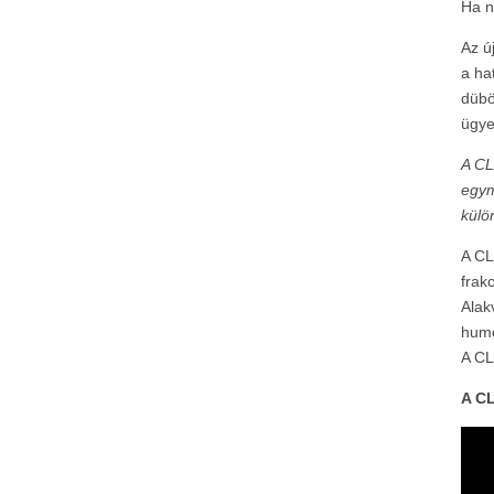
Ha n
Az ú
a ha
dübö
ügye
A CL
egym
külö
A CL
frak
Alak
humo
A CL
A CL