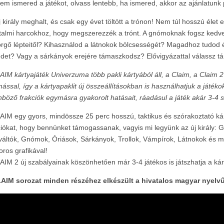
em ismered a játékot, olvass lentebb, ha ismered, akkor az ajánlatunk
j király meghalt, és csak egy évet töltött a trónon! Nem túl hosszú élet e
talmi harcokhoz, hogy megszerezzék a trónt. A gnómoknak fogsz kedve
rgő lépteitől? Kihasználod a látnokok bölcsességét? Magadhoz tudod é
det? Vagy a sárkányok erejére támaszkodsz? Elővigyázattal válassz tá
AIM kártyajáték Univerzuma több pakli kártyából áll, a Claim, a Claim 2
ással, így a kártyapaklit új összeállí
tásokban is használhatjuk a játéko
nböző frakciók egymásra gyakorolt hatásait, ráadásul a játék akár 3-4 s
AIM egy gyors, mindössze 25 perc hosszú, taktikus és szórakoztató ká
ciókat, hogy bennünket támogassanak, vagyis mi legyünk az új király: G
váltók, Gnómok, Óriások, Sárkányok, Trollok, Vámpírok, Látnokok és 
ros grafikával!
AIM 2 új szabályainak köszönhetően már 3-4 játékos is játszhatja a kár
AIM sorozat minden részéhez elkészült a hivatalos magyar nyelvű 