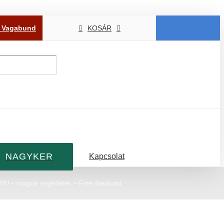
P Vagabund
KOSÁR
NAGYKER
Kapcsolat
HU – magyar segédletek – Free download