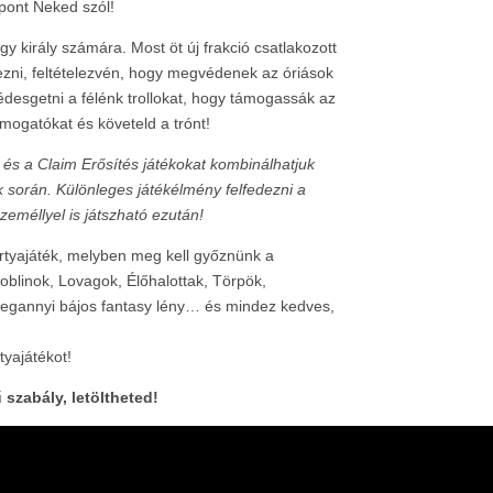
 pont Neked szól!
gy király számára. Most öt új frakció csatlakozott
zni, feltételezvén, hogy megvédenek az óriások
desgetni a félénk trollokat, hogy támogassák az
mogatókat és követeld a trónt!
 és a Claim Erősítés játékokat kombinálhatjuk
k során. Különleges játékélmény felfedezni a
zeméllyel is játszható ezután!
rtyajáték, melyben meg kell győznünk a
oblinok, Lovagok, Élőhalottak, Törpök,
megannyi bájos fantasy lény… és mindez kedves,
tyajátékot!
szabály, letöltheted!