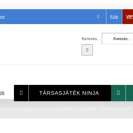
Fiók
VI
com
Keresés...
TÁRSASJÁTÉK NINJA
ek
romók és társasjátékos extrák
VAGABUND LEGENDÁK
CLAIM Univerzum 