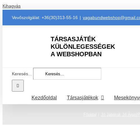
Kihagyás
Vevőszolgálat: +36(30)313-55-16
|
vagabundwebshop@gmail.
TÁRSASJÁTÉK
KÜLÖNLEGESSÉGEK
A WEBSHOPBAN
Keresés...
Kezdőoldal
Társasjátékok
Mesekönyv
Főoldal
Jó Játékok Jó Áron!
P