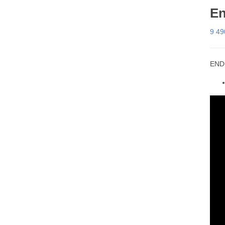
En
9 4
END