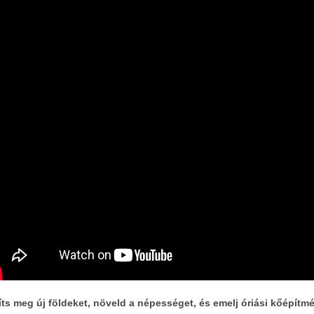
ts meg új földeket, növeld a népességet, és emelj óriási kőépítmé