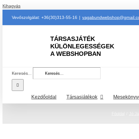
Kihagyás
Vevőszolgálat: +36(30)313-55-16
|
vagabundwebshop@gmail.
TÁRSASJÁTÉK
KÜLÖNLEGESSÉGEK
A WEBSHOPBAN
Keresés...
Kezdőoldal
Társasjátékok
Mesekönyv
Főoldal
Jó Já