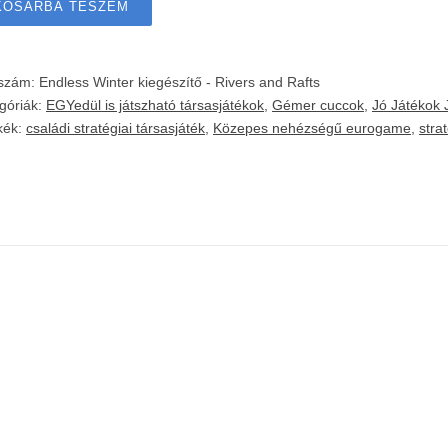
KOSÁRBA TESZEM
kszám:
Endless Winter kiegészítő - Rivers and Rafts
góriák:
EGYedül is játszható társasjátékok
,
Gémer cuccok
,
Jó Játékok 
kék:
családi stratégiai társasjáték
,
Közepes nehézségű eurogame
,
stra