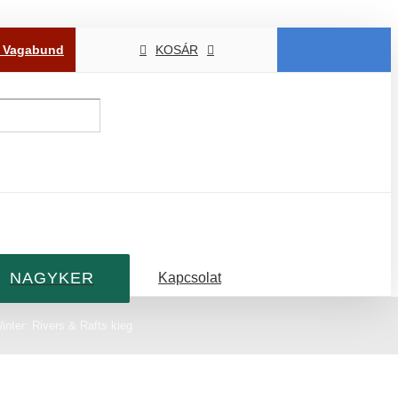
P Vagabund
KOSÁR
NAGYKER
Kapcsolat
nter: Rivers & Rafts kieg