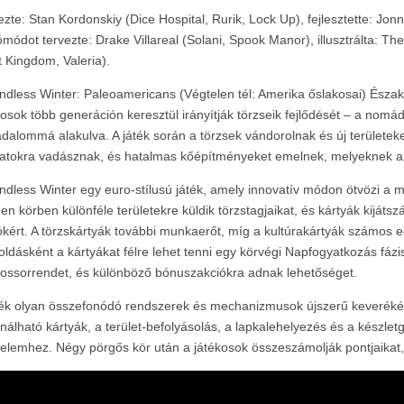
ezte: Stan Kordonskiy (Dice Hospital, Rurik, Lock Up), fejlesztette: Jon
ómódot tervezte: Drake Villareal (Solani, Spook Manor), illusztrálta: Th
 Kingdom, Valeria).
ndless Winter: Paleoamericans (Végtelen tél: Amerika őslakosai) Észak-
kosok több generáción keresztül irányítják törzseik fejlődését – a nomá
adalommá alakulva. A játék során a törzsek vándorolnak és új területeke
latokra vadásznak, és hatalmas kőépítményeket emelnek, melyeknek az 
ndless Winter egy euro-stílusú játék, amely innovatív módon ötvözi a m
en körben különféle területekre küldik törzstagjaikat, és kártyák kijáts
ókért. A törzskártyák további munkaerőt, míg a kultúrakártyák számos eg
ldásként a kártyákat félre lehet tenni egy körvégi Napfogyatkozás fázi
kossorrendet, és különböző bónuszakciókra adnak lehetőséget.
ték olyan összefonódó rendszerek és mechanizmusok újszerű keverékét
nálható kártyák, a terület-befolyásolás, a lapkalehelyezés és a készle
elemhez. Négy pörgős kör után a játékosok összeszámolják pontjaikat, 