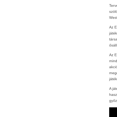
Terv
szól
West
Az E
játé
társ
ősál
Az E
mind
akci
mego
játé
A já
hasz
győz