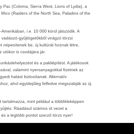
ny Pac (Coloma, Sierra West, Lions of Lydia), a
e Mico (Raiders of the North Sea, Paladins of the
Amerikában, i.e. 10 000 körül játszódik. A
d vadászó-gyűjtögetőkből virágzó törzsi
t népesítenek be, új kultúrát hoznak létre,
utókor is csodájára jár.
unkáslehelyezést és a pakliépítést. A játékosok
zásával, valamint nyersanyagokkal fizetnek az
yedi hatást biztosítanak. Alternatív
shoz, ahol egyidejűleg felfedve megszabják az új
 tartalmazza, mint például a többféleképpen
tgyűjtés. Ráadásul számos út vezet a
és a legtöbb pontot szerző törzs nyer!