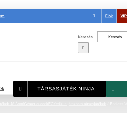
Fiók
VI
com
Keresés...
TÁRSASJÁTÉK NINJA
ek
tékok Jó Áron!
Gémer cuccok
EGYedül is játszható társasjátékok
Endless Wi