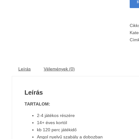
Cik
Kate
Cím
Leírás
Vélemények (0)
Leírás
TARTALOM:
2-4 játékos részére
14+ éves kortól
kb 120 perc játékidő
Angol nyelvű szabály a dobozban