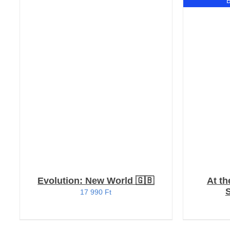
KOSÁRBA TESZEM
/
RÉSZLETEK
Evolution: New World 🇬🇧
At th
17 990
Ft