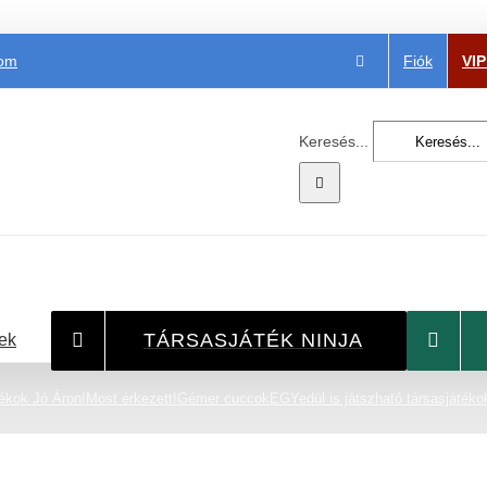
Fiók
VI
com
Keresés...
TÁRSASJÁTÉK NINJA
ek
ékok Jó Áron!
Most érkezett!
Gémer cuccok
EGYedül is játszható társasjátéko