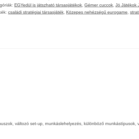
góriák:
EGYedül is játszható társasjátékok
,
Gémer cuccok
,
Jó Játékok 
kék:
családi stratégiai társasjáték
,
Közepes nehézségű eurogame
,
stra
 bónuszok, változó set-up, munkáslehelyezés, különböző munkástípusok,