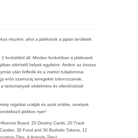
os részére, ahol a játékosok a japán területek
2 fordulóból áll. Minden fordulóban a játékosok
ójában elérhető helyek egyikére. Amikor az összes
gymás után felfedik és a zseton tulajdonosa
hogy erős szamuráj seregeket toborozzanak,
 a tartományaik védelmére és ellenőrzésük
mely régiókat uralják és azok értéke, amelyek
 rendelkező játékos nyer!
nfluence Board, 20 Destiny Cards, 20 Track
astles, 30 Food and 30 Bushido Tokens, 12
ntain Tiles, 4 Agenda Tiles)