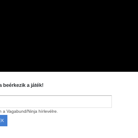
a beérkezik a játék!
m a Vagabund/Ninja hírlevélre.