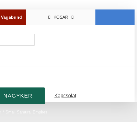
P Vagabund
KOSÁR
NAGYKER
Kapcsolat
k
Small Samurai Empires