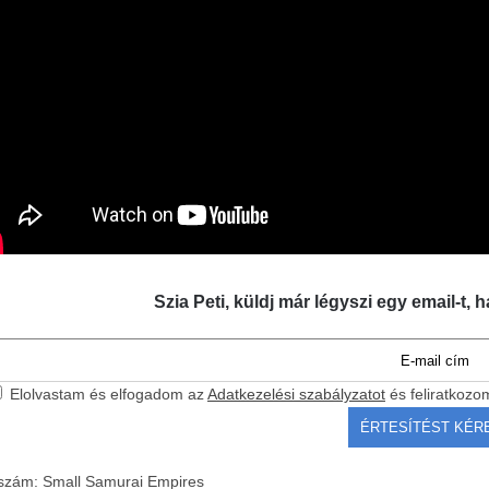
Szia Peti, küldj már légyszi egy email-t, h
Elolvastam és elfogadom az
Adatkezelési szabályzatot
és feliratkozo
kszám:
Small Samurai Empires