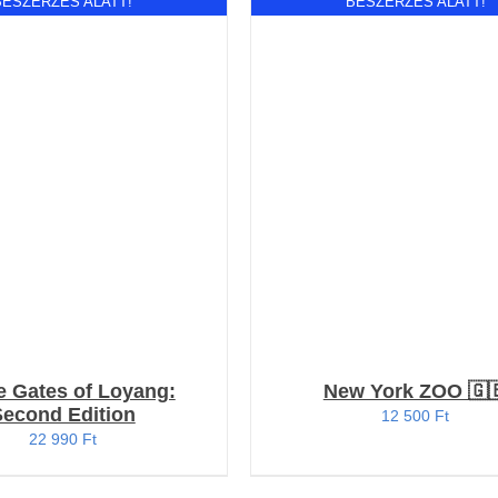
BESZERZÉS ALATT!
BESZERZÉS ALATT!
RÉSZLETEK
Értékelés:
RÉSZLETEK
4.57
/ 5
e Gates of Loyang:
New York ZOO 🇬
Second Edition
12 500
Ft
22 990
Ft