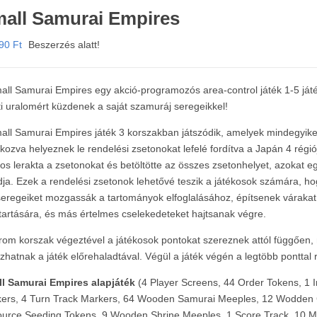
all Samurai Empires
990
Ft
Beszerzés alatt!
all Samurai Empires egy akció-programozós area-control játék 1-5 játék
tti uralomért küzdenek a saját szamuráj seregeikkel!
all Samurai Empires játék 3 korszakban játszódik, amelyek mindegyike 
akozva helyeznek le rendelési zsetonokat lefelé fordítva a Japán 4 régi
kos lerakta a zsetonokat és betöltötte az összes zsetonhelyet, azokat e
ldja. Ezek a rendelési zsetonok lehetővé teszik a játékosok számára, 
eregeiket mozgassák a tartományok elfoglalásához, építsenek várakat
tartására, és más értelmes cselekedeteket hajtsanak végre.
rom korszak végeztével a játékosok pontokat szereznek attól függően, 
ozhatnak a játék előrehaladtával. Végül a játék végén a legtöbb ponttal
l Samurai Empires alapjáték
(4 Player Screens, 44 Order Tokens, 1 I
ers, 4 Turn Track Markers, 64 Wooden Samurai Meeples, 12 Wodden C
urce Seeding Tokens, 9 Wooden Shrine Meeples, 1 Score Track, 10 Mou