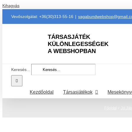
Kihagyás
Vevőszolgálat: +36(30)313-55-16
|
vagabundwebshop@gmail.
TÁRSASJÁTÉK
KÜLÖNLEGESSÉGEK
A WEBSHOPBAN
Keresés...
Kezdőoldal
Társasjátékok
Mesekönyv
Főoldal
Jó Ját