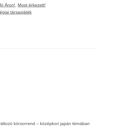
Jó Áron!
,
Most érkezett!
tégiai társasjáték
 változó körsorrend – középkori japán témában