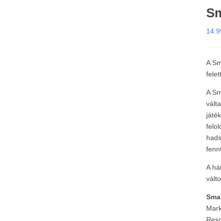
Sm
14 
A Sm
fele
A Sm
vált
játé
felo
hads
fenn
A há
vált
Smal
Mark
Reso