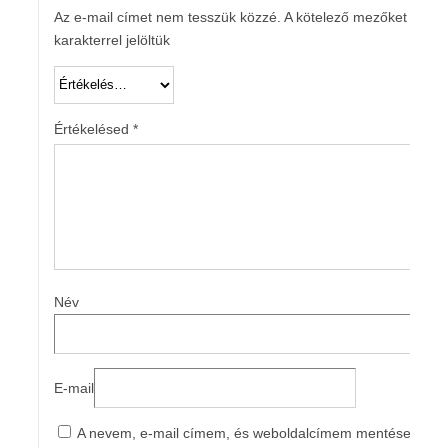
Az e-mail címet nem tesszük közzé.
A kötelező mezőket
*
karakterrel jelöltük
Értékelésed
*
Név
E-mail
A nevem, e-mail címem, és weboldalcímem mentése a