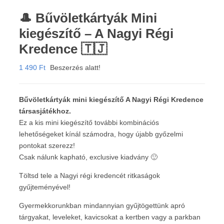
🎩 Bűvöletkártyák Mini
kiegészítő – A Nagyi Régi
Kredence 🇹🇯
1 490
Ft
Beszerzés alatt!
Bűvöletkártyák mini kiegészítő A Nagyi Régi Kredence
társasjátékhoz.
Ez a kis mini kiegészítő további kombinációs
lehetőségeket kínál számodra, hogy újabb győzelmi
pontokat szerezz!
Csak nálunk kapható, exclusive kiadvány 🙂
Töltsd tele a Nagyi régi kredencét ritkaságok
gyűjteményével!
Gyermekkorunkban mindannyian gyűjtögettünk apró
tárgyakat, leveleket, kavicsokat a kertben vagy a parkban