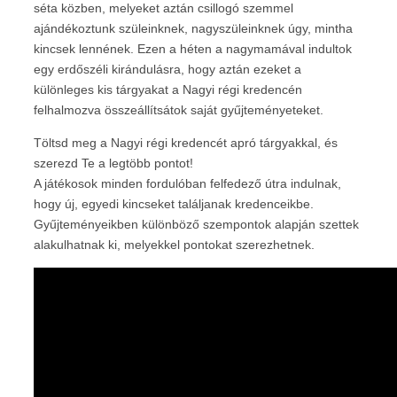
séta közben, melyeket aztán csillogó szemmel
ajándékoztunk szüleinknek, nagyszüleinknek úgy, mintha
kincsek lennének. Ezen a héten a nagymamával indultok
egy erdőszéli kirándulásra, hogy aztán ezeket a
különleges kis tárgyakat a Nagyi régi kredencén
felhalmozva összeállítsátok saját gyűjteményeteket.
Töltsd meg a Nagyi régi kredencét apró tárgyakkal, és
szerezd Te a legtöbb pontot!
A játékosok minden fordulóban felfedező útra indulnak,
hogy új, egyedi kincseket találjanak kredenceikbe.
Gyűjteményeikben különböző szempontok alapján szettek
alakulhatnak ki, melyekkel pontokat szerezhetnek.