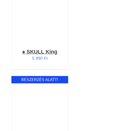
♠️ SKULL King
5 990
Ft
BESZERZÉS ALATT!
Értékelés:
RÉSZLETEK
4.71
/ 5