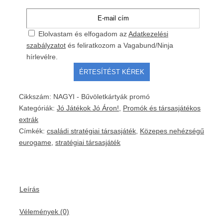
Elolvastam és elfogadom az
Adatkezelési
szabályzatot
és feliratkozom a Vagabund/Ninja
hírlevélre.
Cikkszám:
NAGYI - Bűvöletkártyák promó
Kategóriák:
Jó Játékok Jó Áron!
,
Promók és társasjátékos
extrák
Címkék:
családi stratégiai társasjáték
,
Közepes nehézségű
eurogame
,
stratégiai társasjáték
Leírás
Vélemények (0)