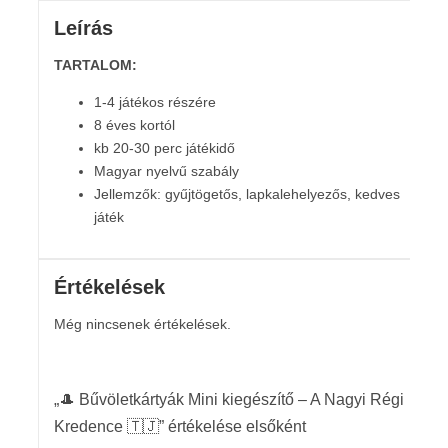
Leírás
TARTALOM:
1-4 játékos részére
8 éves kortól
kb 20-30 perc játékidő
Magyar nyelvű szabály
Jellemzők: gyűjtögetős, lapkalehelyezős, kedves
játék
Értékelések
Még nincsenek értékelések.
„🎩 Bűvöletkártyák Mini kiegészítő – A Nagyi Régi
Kredence 🇹🇯” értékelése elsőként