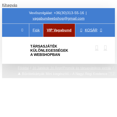
Kihagyás
Vevőszolgálat: +36(30)313-55-16
|
vagabundwebshop@gmail.com
Fiók
VIP Vagabund
KOSÁR
TÁRSASJÁTÉK
KÜLÖNLEGESSÉGEK
A WEBSHOPBAN
Főoldal
Jó Játékok Jó Áron!
Promók és társasjátékos extrák
🎩 Bűvöletkártyák Mini kiegészítő – A Nagyi Régi Kredence 🇹🇯