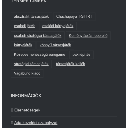
TERMÉK CÍMKÉK
absztrakt társasjáték
Chachapoya T-SHIRT
családi játék
családi kártyajáték
családi stratégiai társasjáték
Keménytáblás leporelló
kártyajáték
könnyű társasjáték
Közepes nehézségű eurogame
pakliépítés
stratégiai társasjáték
társasjáték kellék
Vagabund kiadó
INFORMÁCIÓK
Elérhetőségek
Adatkezelési szabályzat