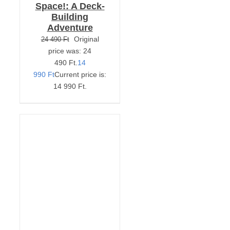
Space!: A Deck-
Building
Adventure
Original
24 490
Ft
price was: 24
490 Ft.
14
990
Ft
Current price is:
14 990 Ft.
KOSÁRBA TESZEM
/
RÉSZLETEK