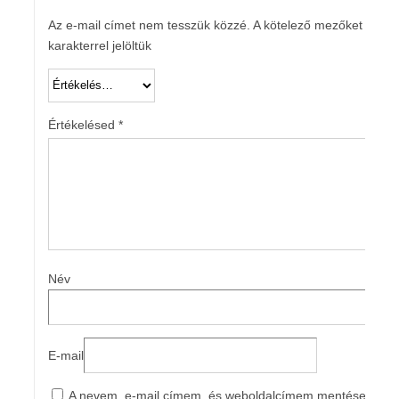
Az e-mail címet nem tesszük közzé.
A kötelező mezőket
*
karakterrel jelöltük
Értékelésed
*
Név
E-mail
A nevem, e-mail címem, és weboldalcímem mentése a