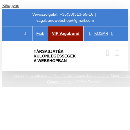
Kihagyás
Vevőszolgálat: +36(30)313-55-16
|
vagabundwebshop@gmail.com
Fiók
VIP Vagabund
KOSÁR
TÁRSASJÁTÉK
KÜLÖNLEGESSÉGEK
A WEBSHOPBAN
Főoldal
Jó Játékok Jó Áron!
NINJA Akciós társasjátékok!
Most érkeze
Gémer cuccok
Coffee Traders