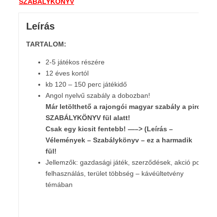
SZABÁLYKÖNYV
Leírás
TARTALOM:
2-5 játékos részére
12 éves kortól
kb 120 – 150 perc játékidő
Angol nyelvű szabály a dobozban!
Már letölthető a rajongói magyar szabály a piros
SZABÁLYKÖNYV fül alatt!
Csak egy kicsit fentebb! —–> (Leírás –
Vélemények – Szabálykönyv – ez a harmadik
fül!
Jellemzők: gazdasági játék, szerződések, akció pont
felhasználás, terület többség – kávéültetvény
témában