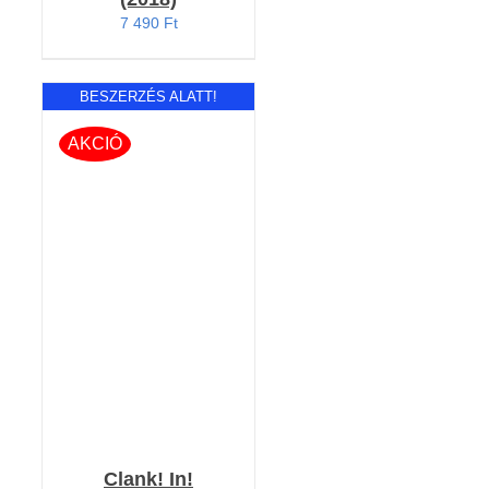
7 490
Ft
BESZERZÉS ALATT!
AKCIÓ
RÉSZLETEK
Clank! In!