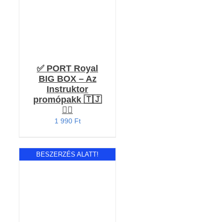
✅ PORT Royal
BIG BOX – Az
Instruktor
promópakk 🇹🇯
🏴‍☠️
1 990
Ft
BESZERZÉS ALATT!