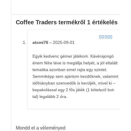
Coffee Traders
termékről 1 értékelés
atomi76
–
2025-09-01
Értékelés:
5
/ 5
Egyik kedvenc gémer játékom. Kávérajongó
énem félre téve is megállja helyét, a jól eltalált
tematika azonban emel rajta egy szintet.
Semmiképp sem ajánlom kezdőknek, valamint
időhiányban szenvedők is kerüljék, mivel ki –
bepakolással egy 2 fős játék (1 kötelező bot-
tal) legalább 2 óra.
Mondd el a véleményed