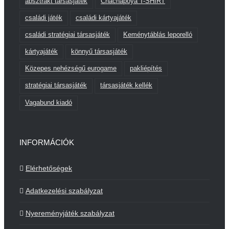
absztrakt társasjáték
Chachapoya T-SHIRT
családi játék
családi kártyajáték
családi stratégiai társasjáték
Keménytáblás leporelló
kártyajáték
könnyű társasjáték
Közepes nehézségű eurogame
pakliépítés
stratégiai társasjáték
társasjáték kellék
Vagabund kiadó
INFORMÁCIÓK
Elérhetőségek
Adatkezelési szabályzat
Nyereményjáték szabályzat