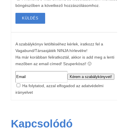
böngészőben a következő hozzászólásomhoz.
A szabálykönyv letöltéséhez kérlek, iratkozz fel a
Vagabund/Társasjáték NINJA hírlevélre!
Ha már korábban feliratkoztál, akkor is add meg a lenti
mezőben az email címed! Szuperköszi! 🙂
Ha folytatod, azzal elfogadod az adatvédelmi
irányelvet
Kapcsolódó