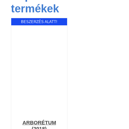
termékek
BESZERZÉS ALATT!
Értékelés:
RÉSZLETEK
4.71
/ 5
ARBORÉTUM
(2018)