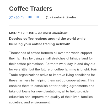
Coffee Traders
(
1
vásárlói értékelés)
27 490
Ft
Értékelés
1
5.00
az 5-
ből,
értékelés
MSRP: 120 USD – de most akcióban!
alapján
Develop coffee regions around the world while
building your coffee trading network!
Thousands of coffee farmers all over the world support
their families by using small stretches of hillside land for
their coffee plantations. Farmers work day in and day out
for very little, but the future of coffee farming is bright. Fair
Trade organizations strive to improve living conditions for
these farmers by helping them set up cooperatives. This
enables them to establish better pricing agreements and
take out loans for new plantations, all to help provide
education and improve the quality of their lives, families,
societies, and environment.