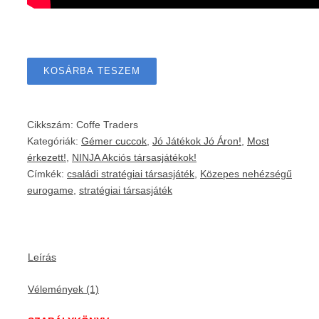
KOSÁRBA TESZEM
Cikkszám:
Coffe Traders
Kategóriák:
Gémer cuccok
,
Jó Játékok Jó Áron!
,
Most
érkezett!
,
NINJA Akciós társasjátékok!
Címkék:
családi stratégiai társasjáték
,
Közepes nehézségű
eurogame
,
stratégiai társasjáték
Leírás
Vélemények (1)