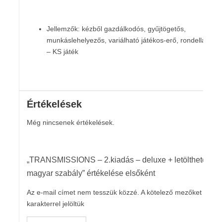
Jellemzők: kézből gazdálkodós, gyűjtögetős,
munkáslehelyezős, variálható játékos-erő, rondella
– KS játék
Értékelések
Még nincsenek értékelések.
„TRANSMISSIONS – 2.kiadás – deluxe + letölthető
magyar szabály” értékelése elsőként
Az e-mail címet nem tesszük közzé.
A kötelező mezőket
*
karakterrel jelöltük