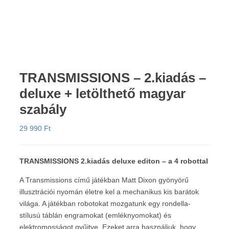
TRANSMISSIONS – 2.kiadás –
deluxe + letölthető magyar
szabály
29 990
Ft
TRANSMISSIONS 2.kiadás deluxe editon – a 4 robottal
A Transmissions című játékban Matt Dixon gyönyörű
illusztrációi nyomán életre kel a mechanikus kis barátok
világa. A játékban robotokat mozgatunk egy rondella-
stílusú táblán engramokat (emléknyomokat) és
elektromosságot gyűjtve. Ezeket arra használjuk, hogy