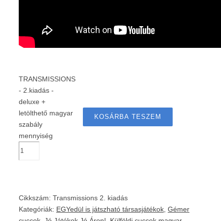
TRANSMISSIONS
- 2.kiadás -
deluxe +
letölthető magyar
KOSÁRBA TESZEM
szabály
mennyiség
Cikkszám:
Transmissions 2. kiadás
Kategóriák:
EGYedül is játszható társasjátékok
,
Gémer
cuccok
,
Jó Játékok Jó Áron!
,
Külföldi cuccok magyar