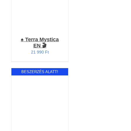
♠️ Terra Mystica
EN 🎬
21 990
Ft
BESZERZÉS ALATT!
RÉSZLETEK