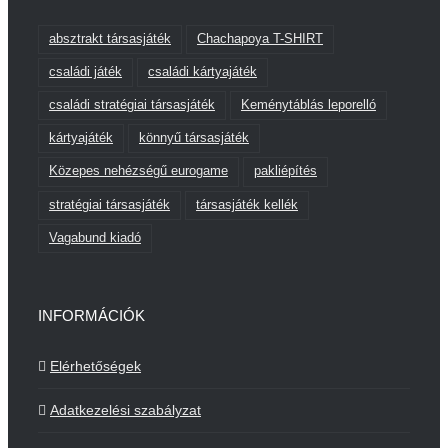
absztrakt társasjáték
Chachapoya T-SHIRT
családi játék
családi kártyajáték
családi stratégiai társasjáték
Keménytáblás leporelló
kártyajáték
könnyű társasjáték
Közepes nehézségű eurogame
pakliépítés
stratégiai társasjáték
társasjáték kellék
Vagabund kiadó
INFORMÁCIÓK
Elérhetőségek
Adatkezelési szabályzat