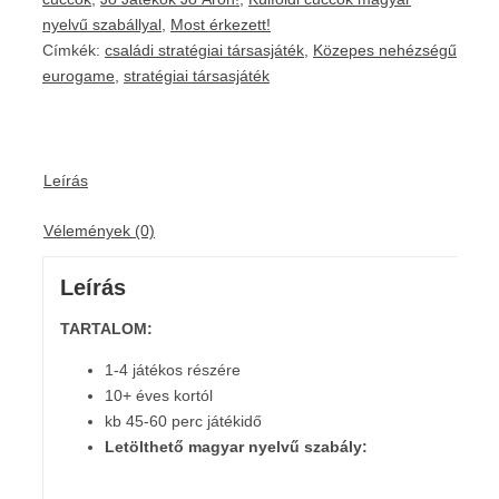
nyelvű szabállyal
,
Most érkezett!
Címkék:
családi stratégiai társasjáték
,
Közepes nehézségű
eurogame
,
stratégiai társasjáték
Leírás
Vélemények (0)
Leírás
TARTALOM:
1-4 játékos részére
10+ éves kortól
kb 45-60 perc játékidő
Letölthető magyar nyelvű szabály: