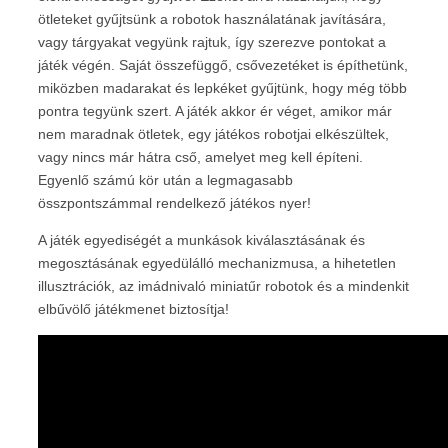
ötleteket gyűjtsünk a robotok használatának javítására,
vagy tárgyakat vegyünk rajtuk, így szerezve pontokat a
játék végén. Saját összefüggő, csővezetéket is építhetünk,
miközben madarakat és lepkéket gyűjtünk, hogy még több
pontra tegyünk szert. A játék akkor ér véget, amikor már
nem maradnak ötletek, egy játékos robotjai elkészültek,
vagy nincs már hátra cső, amelyet meg kell építeni.
Egyenlő számú kör után a legmagasabb
összpontszámmal rendelkező játékos nyer!
A játék egyediségét a munkások kiválasztásának és
megosztásának egyedülálló mechanizmusa, a hihetetlen
illusztrációk, az imádnivaló miniatűr robotok és a mindenkit
elbűvölő játékmenet biztosítja!