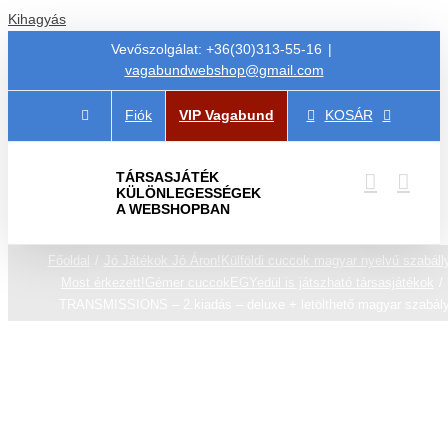
Kihagyás
Vevőszolgálat: +36(30)313-55-16
|
vagabundwebshop@gmail.com
Fiók
VIP Vagabund
KOSÁR
TÁRSASJÁTÉK
KÜLÖNLEGESSÉGEK
A WEBSHOPBAN
Főoldal
Jó Játékok Jó Áron!
Külföldi cuccok magyar nyelvű szabáll
Most érkezett!
Gémer cuccok
EGYedül is játszható társasjátékok
TRANSMISSIONS – 2.kiadás – deluxe + letölthető magyar szabál