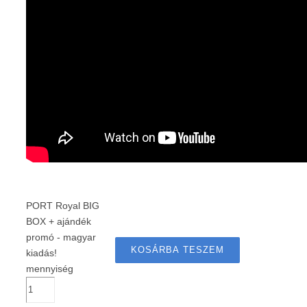
PORT Royal BIG
BOX + ajándék
promó - magyar
KOSÁRBA TESZEM
kiadás!
mennyiség