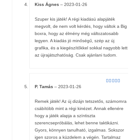
Kiss Ágnes
–
2023-01-26
Értékelés:
5
/ 5
Szuper kis játék! A régi kiadású alapjáték
megvolt, de nem volt kérdés, hogy váltok a Big
boxra, hogy az élmény még változatosabb
legyen. A kiadás jó minőségű, szép az új
grafika, és a kiegészítőkkel sokkal nagyobb lett
az újrajátszhatóság. Csak ajánlani tudom.
P. Tamás
–
2023-01-26
Értékelés:
5
/ 5
Remek játék! Az új dizájn tetszetős, számomra
csábítóbb mint a régi kinézet. Annak ellenére
hogy a játék alapja a színtiszta
szerencsepróbálás, lehet benne taktikázni.
Gyors, könnyen tanulható, izgalmas. Sokszor
igen szoros a küzdelem a végén. Tartalmaz