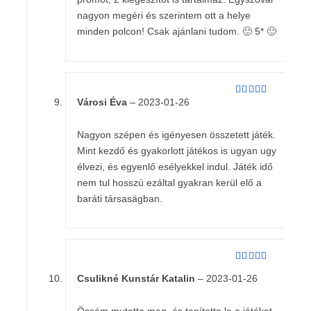
nagyon megéri és szerintem ott a helye
minden polcon! Csak ajánlani tudom. 🙂 5* 🙂
Városi Éva
–
2023-01-26
Értékelés:
5
/ 5
Nagyon szépen és igényesen összetett játék.
Mint kezdő és gyakorlott játékos is ugyan ugy
élvezi, és egyenlő esélyekkel indul. Játék idő
nem tul hosszú ezáltal gyakran kerül elő a
baráti társaságban.
Értékelés:
Csulikné Kunstár Katalin
–
2023-01-26
4
/ 5
Öcsém mutatta meg, és tanította le a játékot,