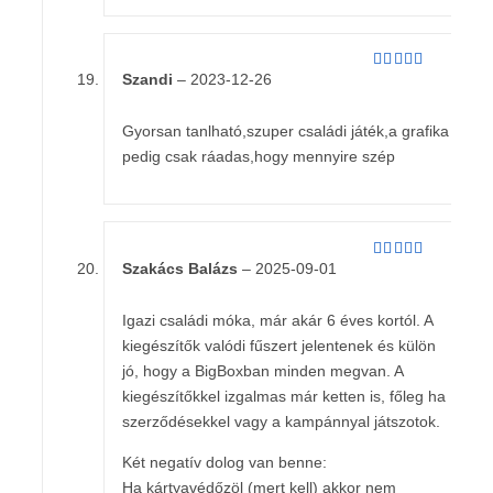
Szandi
–
2023-12-26
Értékelés:
5
/ 5
Gyorsan tanlható,szuper családi játék,a grafika
pedig csak ráadas,hogy mennyire szép
Szakács Balázs
–
2025-09-01
Értékelés:
4
/ 5
Igazi családi móka, már akár 6 éves kortól. A
kiegészítők valódi fűszert jelentenek és külön
jó, hogy a BigBoxban minden megvan. A
kiegészítőkkel izgalmas már ketten is, főleg ha
szerződésekkel vagy a kampánnyal játszotok.
Két negatív dolog van benne:
Ha kártyavédőzöl (mert kell) akkor nem