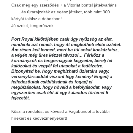
Csak még egy szerződés + a Vitorlát bonts! játékvariáns
…és újrarajzolták az egész játékot, több mint 300
kártyát találsz a dobozban!
Jó szelet, tengerészek!
Port Royal kikötőjében csak úgy nyüzsög az élet,
mindenki
azt reméli, hogy itt megkötheti élete üzletét.
Ám résen kell
lenned, mert ha túl sokat kockáztatsz,
a végén még üres
kézzel távozol… Férkőzz a
kormányzók és tengernagyok kegyeibe, bérelj fel
kalózokat és vegyél fel utasokat a fedélzetre.
Bizonyítsd be, hogy megbízható üzlettárs vagy,
versenytársaiddal viszont légy kemény! Engedj a
felfedezőutak csábítá
sának és fogadj el
megbízásokat, hogy növeld a befolyásodat,
vagy
egyszerűen csak éld át egy kalandos történet 5
fejezetét.
Köszi a rendelést és kövesd a Vagabundot a további
hírekért és kedvezményekért!