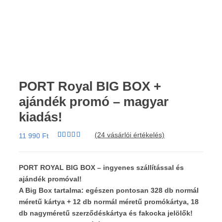
PORT Royal BIG BOX +
ajándék promó – magyar
kiadás!
(
24
vásárlói értékelés)
11 990
Ft
Értékelés
24
4.79
az 5-
ből,
értékelés
PORT ROYAL BIG BOX – ingyenes szállítással és
alapján
ajándék promóval!
A Big Box tartalma: egészen pontosan 328 db normál
méretű kártya + 12 db normál méretű promókártya, 18
db nagyméretű szerződéskártya és fakocka jelölők!