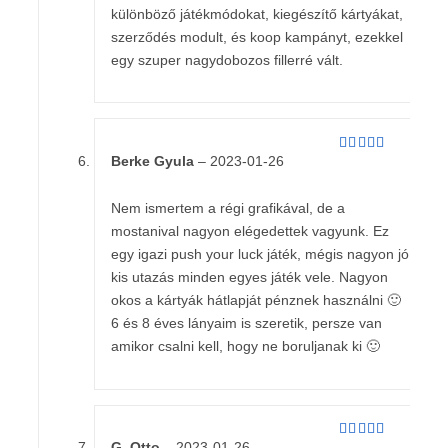
különböző játékmódokat, kiegészítő kártyákat,
szerződés modult, és koop kampányt, ezekkel
egy szuper nagydobozos fillerré vált.
Berke Gyula
–
2023-01-26
Értékelés:
5
/ 5
Nem ismertem a régi grafikával, de a
mostanival nagyon elégedettek vagyunk. Ez
egy igazi push your luck játék, mégis nagyon jó
kis utazás minden egyes játék vele. Nagyon
okos a kártyák hátlapját pénznek használni 🙂
6 és 8 éves lányaim is szeretik, persze van
amikor csalni kell, hogy ne boruljanak ki 🙂
G. Otto
–
2023-01-26