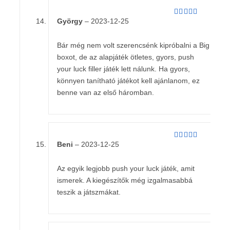
György
–
2023-12-25
Értékelés:
4
/ 5
Bár még nem volt szerencsénk kipróbalni a Big
boxot, de az alapjáték ötletes, gyors, push
your luck filler játék lett nálunk. Ha gyors,
könnyen tanítható játékot kell ajánlanom, ez
benne van az első háromban.
Beni
–
2023-12-25
Értékelés:
5
/ 5
Az egyik legjobb push your luck játék, amit
ismerek. A kiegészítők még izgalmasabbá
teszik a játszmákat.