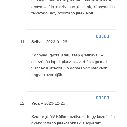
amivel azóta is szívesen játszunk, könnyed kis
felvezető, egy hosszabb játék előtt.
Szilvi
–
2023-01-26
Értékelés:
5
/ 5
Könnyed, gyors játék, szép grafikával. A
szerződés lapok plusz csavart és izgalmat
visznek a játékba. Jó döntés volt megvenni,
nagyon szeretjük
Vica
–
2023-12-25
Értékelés:
5
/ 5
Szuper játék! Külön pozitívum, hogy kezdő- és
gyakorlottabb játékosoknak is egyaránt