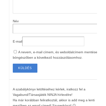
Név
E-mail
A nevem, e-mail címem, és weboldalcímem mentése a
böngészőben a következő hozzászólásomhoz.
A szabálykönyv letöltéséhez kérlek, iratkozz fel a
Vagabund/Társasjáték NINJA hírlevélre!
Ha már korábban feliratkoztál, akkor is add meg a lenti
mezőben az email címed! Szuperköszi! 🙂