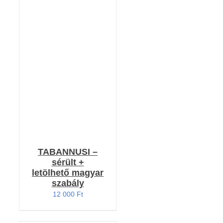
RÉSZLETEK
TABANNUSI –
sérült +
letölhető magyar
szabály
12 000
Ft