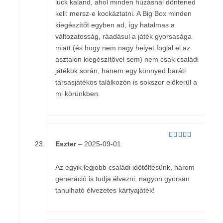
luck kaland, ahol minden húzásnál döntened
kell: mersz-e kockáztatni. A Big Box minden
kiegészítőt egyben ad, így hatalmas a
változatosság, ráadásul a játék gyorsasága
miatt (és hogy nem nagy helyet foglal el az
asztalon kiegészítővel sem) nem csak családi
játékok során, hanem egy könnyed baráti
társasjátékos találkozón is sokszor előkerül a
mi körünkben.
Eszter
–
2025-09-01
Értékelés:
5
/ 5
Az egyik legjobb családi időtöltésünk, három
generáció is tudja élvezni, nagyon gyorsan
tanulható élvezetes kártyajáték!