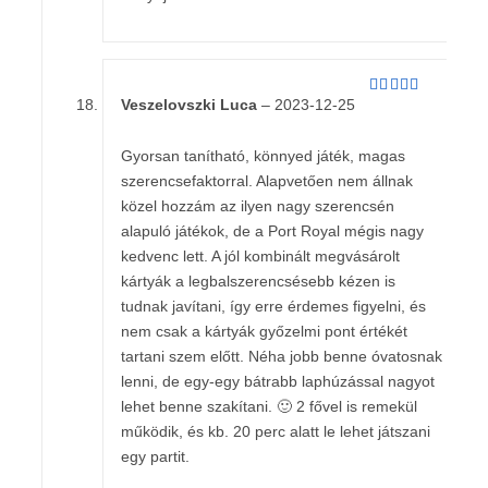
Veszelovszki Luca
–
2023-12-25
Értékelés:
5
/ 5
Gyorsan tanítható, könnyed játék, magas
szerencsefaktorral. Alapvetően nem állnak
közel hozzám az ilyen nagy szerencsén
alapuló játékok, de a Port Royal mégis nagy
kedvenc lett. A jól kombinált megvásárolt
kártyák a legbalszerencsésebb kézen is
tudnak javítani, így erre érdemes figyelni, és
nem csak a kártyák győzelmi pont értékét
tartani szem előtt. Néha jobb benne óvatosnak
lenni, de egy-egy bátrabb laphúzással nagyot
lehet benne szakítani. 🙂 2 fővel is remekül
működik, és kb. 20 perc alatt le lehet játszani
egy partit.