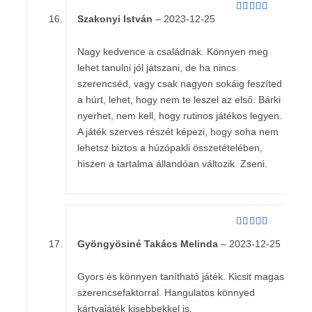
Szakonyi István
–
2023-12-25
Értékelés:
5
/ 5
Nagy kedvence a családnak. Könnyen meg
lehet tanulni jól játszani, de ha nincs
szerencséd, vagy csak nagyon sokáig feszíted
a húrt, lehet, hogy nem te leszel az első. Bárki
nyerhet, nem kell, hogy rutinos játékos legyen.
A játék szerves részét képezi, hogy soha nem
lehetsz biztos a húzópakli összetételében,
hiszen a tartalma állandóan változik. Zseni.
Értékelés:
Gyöngyösiné Takács Melinda
–
2023-12-25
4
/ 5
Gyors és könnyen tanítható játék. Kicsit magas
szerencsefaktorral. Hangulatos könnyed
kártyajáték kisebbekkel is.