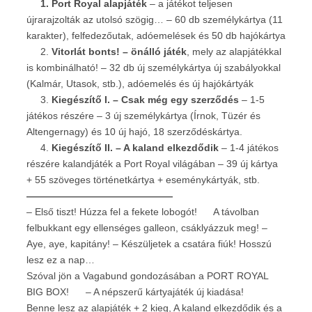
1. Port Royal alapjáték
– a játékot teljesen
újrarajzolták az utolsó szögig… – 60 db személykártya (11
karakter), felfedezőutak, adóemelések és 50 db hajókártya
2.
Vitorlát bonts! – önálló játék
, mely az alapjátékkal
is kombinálható! – 32 db új személykártya új szabályokkal
(Kalmár, Utasok, stb.), adóemelés és új hajókártyák
3.
Kiegészítő I.
– Csak még egy szerződés
– 1-5
játékos részére – 3 új személykártya (Írnok, Tüzér és
Altengernagy) és 10 új hajó, 18 szerződéskártya.
4.
Kiegészítő II.
– A kaland elkezdődik
– 1-4 játékos
részére kalandjáték a Port Royal világában – 39 új kártya
+ 55 szöveges történetkártya + eseménykártyák, stb.
———————————————
– Első tiszt! Húzza fel a fekete lobogót!
A távolban
felbukkant egy ellenséges galleon, csáklyázzuk meg! –
Aye, aye, kapitány! – Készüljetek a csatára fiúk! Hosszú
lesz ez a nap…
Szóval jön a Vagabund gondozásában a PORT ROYAL
BIG BOX!
– A népszerű kártyajáték új kiadása!
Benne lesz az alapjáték + 2 kieg, A kaland elkezdődik és a