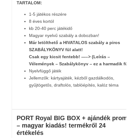
TARTALOM:
1-5 játékos részére
8 éves kortól
kb 20-40 perc játékidő
Magyar nyelvű szabály a dobozban!
Már letölthető a HIVATALOS szabály a piros
SZABÁLYKÖNYV fül alatt!
Csak egy kicsit fentebb! —–> (Leírás –
Vélemények – Szabálykönyv – ez a harmadik fül!
Nyelvfüggő játék
Jellemzők: kártyajáték, kézből gazdálkodós,
gyűjtögetős, draftolós, tablóépítés, kalóz téma
PORT Royal BIG BOX + ajándék promó
– magyar kiadás!
termékről 24
értékelés