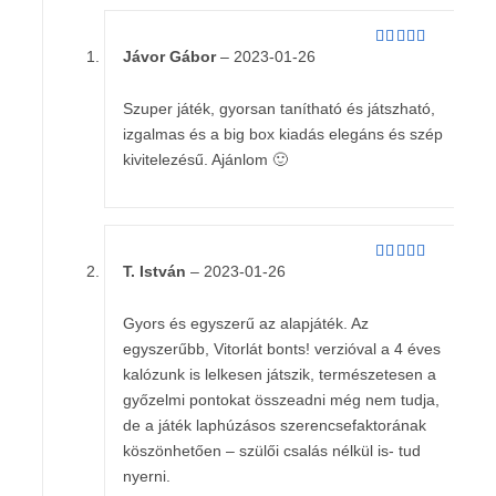
Jávor Gábor
–
2023-01-26
Értékelés:
5
/ 5
Szuper játék, gyorsan tanítható és játszható,
izgalmas és a big box kiadás elegáns és szép
kivitelezésű. Ajánlom 🙂
T. István
–
2023-01-26
Értékelés:
5
/ 5
Gyors és egyszerű az alapjáték. Az
egyszerűbb, Vitorlát bonts! verzióval a 4 éves
kalózunk is lelkesen játszik, természetesen a
győzelmi pontokat összeadni még nem tudja,
de a játék laphúzásos szerencsefaktorának
köszönhetően – szülői csalás nélkül is- tud
nyerni.