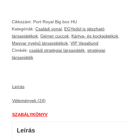
Cikkszám:
Port Royal Big box HU
Kategóriák:
Családi vonal
,
EGYedül is játszható
társasjátékok
,
Gémer cuccok
,
Kártya- és kockajátékok
,
Magyar nyelvű társasjátékok
,
VIP Vagabund
Címkék:
családi stratégiai társasjáték
,
stratégiai
társasjáték
Leírás
Vélemények (24)
SZABÁLYKÖNYV
Leírás