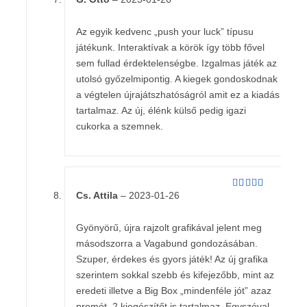
Értékelés:
5
/ 5
Az egyik kedvenc „push your luck” típusu
játékunk. Interaktívak a körök így több fővel
sem fullad érdektelenségbe. Izgalmas játék az
utolsó győzelmipontig. A kiegek gondoskodnak
a végtelen újrajátszhatóságról amit ez a kiadás
tartalmaz. Az új, élénk külső pedig igazi
cukorka a szemnek.
Cs. Attila
–
2023-01-26
Értékelés:
5
/ 5
Gyönyörű, újra rajzolt grafikával jelent meg
másodszorra a Vagabund gondozásában.
Szuper, érdekes és gyors játék! Az új grafika
szerintem sokkal szebb és kifejezőbb, mint az
eredeti illetve a Big Box „mindenféle jót” azaz
promót, 2 kiegészítőt is tartalmaz. Egyszóval