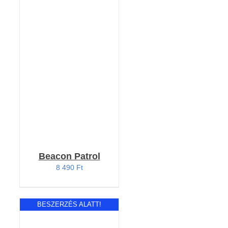
KOSÁRBA TESZEM
/
RÉSZLETEK
Beacon Patrol
8 490
Ft
BESZERZÉS ALATT!