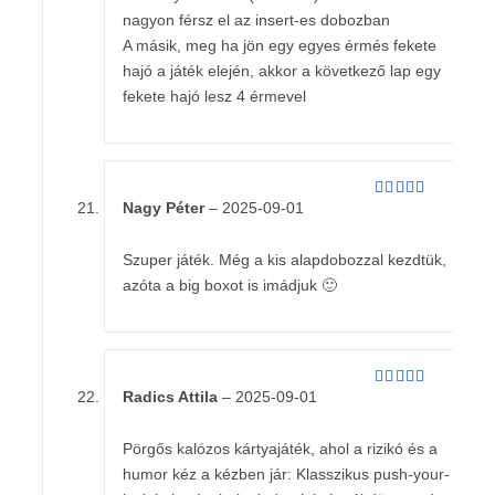
nagyon férsz el az insert-es dobozban
A másik, meg ha jön egy egyes érmés fekete
hajó a játék elején, akkor a következő lap egy
fekete hajó lesz 4 érmevel
Nagy Péter
–
2025-09-01
Értékelés:
5
/ 5
Szuper játék. Még a kis alapdobozzal kezdtük,
azóta a big boxot is imádjuk 🙂
Radics Attila
–
2025-09-01
Értékelés:
5
/ 5
Pörgős kalózos kártyajáték, ahol a rizikó és a
humor kéz a kézben jár: Klasszikus push-your-