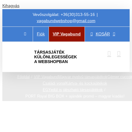
Kihagyás
Vevőszolgálat: +36(30)313-55-16
|
vagabundwebshop@gmail.com
Fiók
VIP Vagabund
KOSÁR
TÁRSASJÁTÉK
KÜLÖNLEGESSÉGEK
A WEBSHOPBAN
Főoldal
VIP Vagabund
Magyar nyelvű társasjátékok
Gémer cucco
Családi vonal
Kártya- és kockajátékok
EGYedül is játszható társasjátékok
PORT Royal BIG BOX + ajándék promó – magyar kiadás!