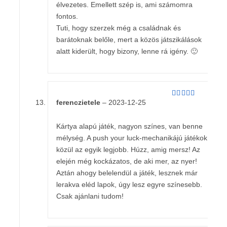
élvezetes. Emellett szép is, ami számomra
fontos.
Tuti, hogy szerzek még a családnak és
barátoknak belőle, mert a közös játszikálások
alatt kiderült, hogy bizony, lenne rá igény. 🙂
ferenczietele
–
2023-12-25
Értékelés:
4
/ 5
Kártya alapú játék, nagyon színes, van benne
mélység. A push your luck-mechanikájú játékok
közül az egyik legjobb. Húzz, amig mersz! Az
elején még kockázatos, de aki mer, az nyer!
Aztán ahogy belelendül a játék, lesznek már
lerakva eléd lapok, úgy lesz egyre színesebb.
Csak ajánlani tudom!