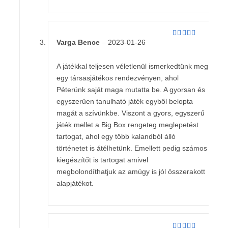
Varga Bence
–
2023-01-26
Értékelés:
5
/ 5
A játékkal teljesen véletlenül ismerkedtünk meg
egy társasjátékos rendezvényen, ahol
Péterünk saját maga mutatta be. A gyorsan és
egyszerűen tanulható játék egyből belopta
magát a szívünkbe. Viszont a gyors, egyszerű
játék mellet a Big Box rengeteg meglepetést
tartogat, ahol egy több kalandból álló
történetet is átélhetünk. Emellett pedig számos
kiegészítőt is tartogat amivel
megbolondíthatjuk az amúgy is jól összerakott
alapjátékot.