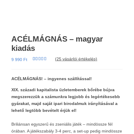
ACÉLMÁGNÁS – magyar
kiadás
(
25
vásárlói értékelés)
9 990
Ft
Értékelés
25
4.92
az 5-
ből,
értékelés
ACÉLMÁGNÁS! – ingyenes szállítással!
alapján
XIX. századi kapitalista üzletemberek bőrébe bújva
megszerezzük a számunkra legjobb és legértékesebb
gyárakat, majd saját ipari birodalmuk irányításával a
lehető legtöbb bevételt érjük el!
Briliánsan egyszerű és zseniális játék – mindössze fél
órában. A játékszabály 3-4 perc, a set-up pedig mindössze