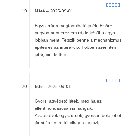
Máté
–
2025-09-01
Értékelés:
4
/ 5
Egyszerűen megtanulható játék. Elsőre
nagyon nem éreztem rá,de később egyre
jobban ment. Tetszik benne a mechanizmus
építés és az interakció. Többen szerintem
jobb,mint ketten.
Ede
–
2025-09-01
Értékelés:
5
/ 5
Gyors, agyégető játék, még ha ez
ellentmondásosan is hangzik.
A szabályok egyszerűek, gyorsan bele lehet
jönni és onnantól elkap a gépszíj!