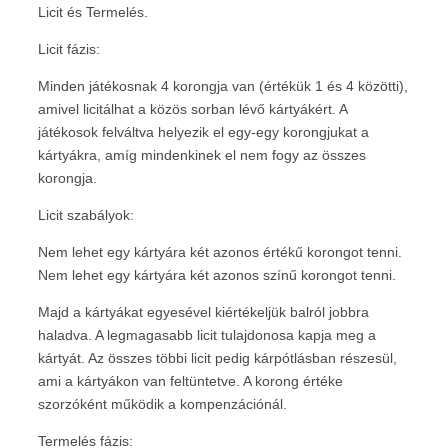
Licit és Termelés.
Licit fázis:
Minden játékosnak 4 korongja van (értékük 1 és 4 közötti),
amivel licitálhat a közös sorban lévő kártyákért. A
játékosok felváltva helyezik el egy-egy korongjukat a
kártyákra, amíg mindenkinek el nem fogy az összes
korongja.
Licit szabályok:
Nem lehet egy kártyára két azonos értékű korongot tenni.
Nem lehet egy kártyára két azonos színű korongot tenni.
Majd a kártyákat egyesével kiértékeljük balról jobbra
haladva. A legmagasabb licit tulajdonosa kapja meg a
kártyát. Az összes többi licit pedig kárpótlásban részesül,
ami a kártyákon van feltüntetve. A korong értéke
szorzóként működik a kompenzációnál.
Termelés fázis: