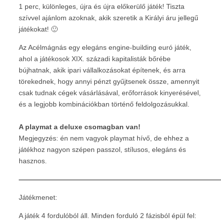
1 perc, különleges, újra és újra előkerülő játék! Tiszta
szívvel ajánlom azoknak, akik szeretik a Királyi áru jellegű
játékokat! 🙂
Az Acélmágnás egy elegáns engine-building euró játék,
ahol a játékosok XIX. századi kapitalisták bőrébe
bújhatnak, akik ipari vállalkozásokat építenek, és arra
törekednek, hogy annyi pénzt gyűjtsenek össze, amennyit
csak tudnak cégek vásárlásával, erőforrások kinyerésével,
és a legjobb kombinációkban történő feldolgozásukkal.
A playmat a deluxe csomagban van!
Megjegyzés: én nem vagyok playmat hívő, de ehhez a
játékhoz nagyon szépen passzol, stílusos, elegáns és
hasznos.
—————————————————————————————
Játékmenet:
A játék 4 fordulóból áll. Minden forduló 2 fázisból épül fel: