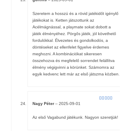
Értékelés:
5
/ 5
Szeretem a hosszú és a rövid jatékidőt igénylő
játékokat is. Ketten játszottunk az
Acélmágnással, a playmate sokat dobott a
játék élményéhez. Pörgős játék, jól követhető
fordulókkal. Élvezetes és gondolkodós, a
döntéseket az ellenfelet figyelve érdemes
meghozni. A kombinációkat sikeresen
összehozva és megfelelő sorrendet felállítva
élmény végigvinni a körünket. Számomra az
egyik kedvenc lett már az első játszma közben.
Nagy Péter
–
2025-09-01
Értékelés:
5
/ 5
Az első Vagabund játékunk. Nagyon szeretjük!