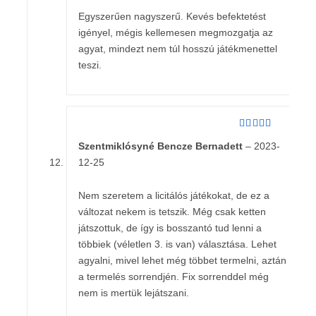
Egyszerűen nagyszerű. Kevés befektetést
igényel, mégis kellemesen megmozgatja az
agyat, mindezt nem túl hosszú játékmenettel
teszi.
Értékelés:
5
Szentmiklósyné Bencze Bernadett
–
2023-
/ 5
12-25
Nem szeretem a licitálós játékokat, de ez a
változat nekem is tetszik. Még csak ketten
játszottuk, de így is bosszantó tud lenni a
többiek (véletlen 3. is van) választása. Lehet
agyalni, mivel lehet még többet termelni, aztán
a termelés sorrendjén. Fix sorrenddel még
nem is mertük lejátszani.