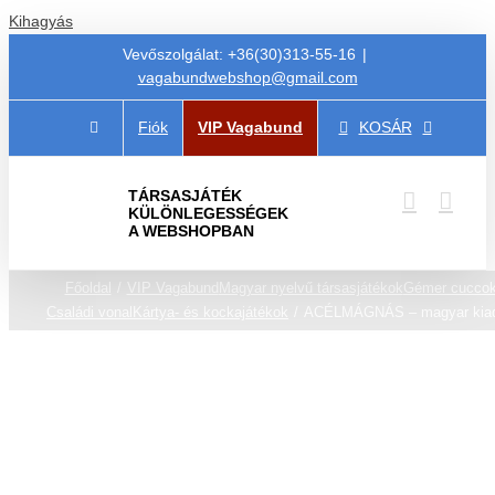
Kihagyás
Vevőszolgálat: +36(30)313-55-16
|
vagabundwebshop@gmail.com
Fiók
VIP Vagabund
KOSÁR
TÁRSASJÁTÉK
KÜLÖNLEGESSÉGEK
A WEBSHOPBAN
Főoldal
VIP Vagabund
Magyar nyelvű társasjátékok
Gémer cucco
Családi vonal
Kártya- és kockajátékok
ACÉLMÁGNÁS – magyar kia