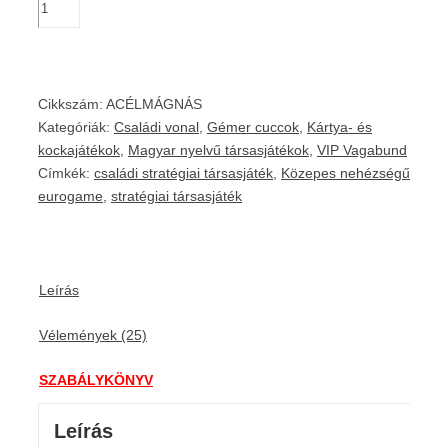
Cikkszám:
ACÉLMÁGNÁS
Kategóriák:
Családi vonal
,
Gémer cuccok
,
Kártya- és
kockajátékok
,
Magyar nyelvű társasjátékok
,
VIP Vagabund
Címkék:
családi stratégiai társasjáték
,
Közepes nehézségű
eurogame
,
stratégiai társasjáték
Leírás
Vélemények (25)
SZABÁLYKÖNYV
Leírás