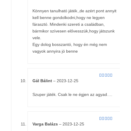
/ 5
Könnyen tanulható játék.,de azért pont annyit
kell benne gondolkodni,hogy ne legyen
fárasztó. Mindenki szereti a családban,
bármikor szívesen elővesszük,hogy játszunk
vele.
Egy dolog bosszantó, hogy én még nem
vagyok annyira jó benne
Gál Bálint
–
2023-12-25
Értékelés:
5
/ 5
Szuper játék. Csak le ne égjen az agyad….
Varga Balázs
–
2023-12-25
Értékelés:
5
/ 5