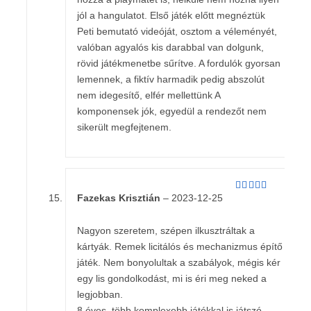
jól a hangulatot. Első játék előtt megnéztük
Peti bemutató videóját, osztom a véleményét,
valóban agyalós kis darabbal van dolgunk,
rövid játékmenetbe sűrítve. A fordulók gyorsan
lemennek, a fiktív harmadik pedig abszolút
nem idegesítő, elfér mellettünk A
komponensek jók, egyedül a rendezőt nem
sikerült megfejtenem.
Fazekas Krisztián
–
2023-12-25
Értékelés:
5
/ 5
Nagyon szeretem, szépen ilkusztráltak a
kártyák. Remek licitálós és mechanizmus építő
játék. Nem bonyolultak a szabályok, mégis kér
egy lis gondolkodást, mi is éri meg neked a
legjobban.
8 éves, több komplexebb játékkal is játszó