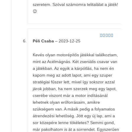
szeretem. Szóval számomra telitalálat a játék!
😉
Péli Csaba
–
2023-12-25
Értékelés:
5
/ 5
Kevés olyan motorépítős játékkal találkoztam,
mint az Acélmágnás. Két zseniális csavar van
a játékban. Az egyik a kárpótlás, ha nem én
kapom meg az adott lapot, ami egy szuper
stratégiai fűszer lett, mivel így sokszor azzal
járok jobban, ha nem szerzek meg egy lapot,
cserébe viszont már a motor indításánál
lehetnek olyan erőforrásaim, amikre
szükségem van. A másik pedig a folyamatos
átrendezési lehetőség. Jött egy új lap, ami a
sor közepére lenne tökéletes? Semmi gond,
már pakolhatom is át a sorrendet. Egyszerűen