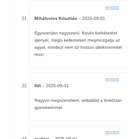
Értékelés:
Mihálovics Krisztián
–
2025-09-01
4
/ 5
Egyszerűen nagyszerű. Kevés befektetést
igényel, mégis kellemesen megmozgatja az
agyat, mindezt nem túl hosszú játékmenettel
teszi.
Ildi
–
2025-09-01
Értékelés:
5
/ 5
Nagyon megszerettem, telitalálat a tinédzser
gyerekeimmel.
gurtnis
–
2025-09-01