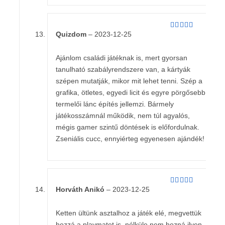
Quizdom
–
2023-12-25
Értékelés:
5
/ 5
Ajánlom családi játéknak is, mert gyorsan
tanulható szabályrendszere van, a kártyák
szépen mutatják, mikor mit lehet tenni. Szép a
grafika, ötletes, egyedi licit és egyre pörgősebb
termelői lánc építés jellemzi. Bármely
játékosszámnál működik, nem túl agyalós,
mégis gamer szintű döntések is előfordulnak.
Zseniális cucc, ennyiérteg egyenesen ajándék!
Horváth Anikó
–
2023-12-25
Értékelés:
5
/ 5
Ketten ültünk asztalhoz a játék elé, megvettük
hozzá a playmatet is, nélküle nem hozná ilyen