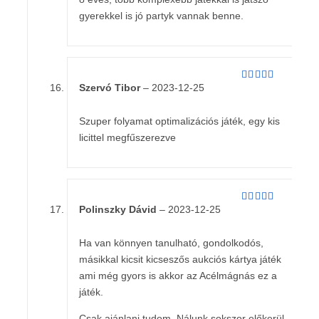
gyerekkel is jó partyk vannak benne.
Szervó Tibor
–
2023-12-25
Értékelés:
5
/ 5
Szuper folyamat optimalizációs játék, egy kis
licittel megfűszerezve
Polinszky Dávid
–
2023-12-25
Értékelés:
5
/ 5
Ha van könnyen tanulható, gondolkodós,
másikkal kicsit kicseszős aukciós kártya játék
ami még gyors is akkor az Acélmágnás ez a
játék.
Csak ajánlani tudom. Nálunk sokszor előkerül,