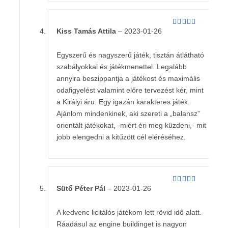
Kiss Tamás Attila
–
2023-01-26
Értékelés:
5
/ 5
Egyszerű és nagyszerű játék, tisztán átlátható
szabályokkal és játékmenettel. Legalább
annyira beszippantja a játékost és maximális
odafigyelést valamint előre tervezést kér, mint
a Királyi áru. Egy igazán karakteres játék.
Ajánlom mindenkinek, aki szereti a „balansz”
orientált játékokat, -miért éri meg küzdeni,- mit
jobb elengedni a kitűzött cél eléréséhez.
Sütő Péter Pál
–
2023-01-26
Értékelés:
5
/ 5
A kedvenc licitálós játékom lett rövid idő alatt.
Ráadásul az engine buildinget is nagyon