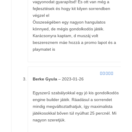
vagyonodat gyarapítsd! És ott van még a
fejlesztések és hogy kit kilyen sorrendben
végzel el
Összeségében egy nagyon hangulatos
könnyed, de mégis gondolkodós játék.
Karácsonyra kaptam, d muszáj volt
beszereznem máe hozzá a promo lapot és a
playmatet is
Berke Gyula
–
2023-01-26
Értékelés:
5
/ 5
Egyszerű szabályokkal egy jó kis gondolkodós
engine builder játék. Ráadásul a sorrendet
mindig megváltoztathatjuk, így maximalista
játékosokkal bőven túl nyúlhat 25 percnél. Mi
nagyon szeretjük.