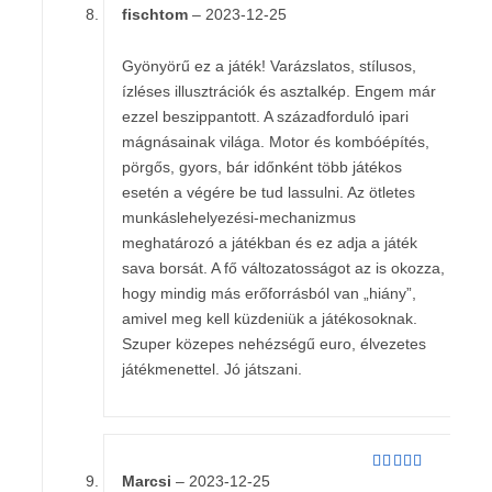
fischtom
–
2023-12-25
Értékelés:
5
/ 5
Gyönyörű ez a játék! Varázslatos, stílusos,
ízléses illusztrációk és asztalkép. Engem már
ezzel beszippantott. A századforduló ipari
mágnásainak világa. Motor és kombóépítés,
pörgős, gyors, bár időnként több játékos
esetén a végére be tud lassulni. Az ötletes
munkáslehelyezési-mechanizmus
meghatározó a játékban és ez adja a játék
sava borsát. A fő változatosságot az is okozza,
hogy mindig más erőforrásból van „hiány”,
amivel meg kell küzdeniük a játékosoknak.
Szuper közepes nehézségű euro, élvezetes
játékmenettel. Jó játszani.
Marcsi
–
2023-12-25
Értékelés:
5