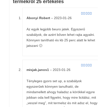
termékről 25 értékelés
Abonyi Robert
–
2023-01-26
Értékelés:
5
/ 5
Az egyik legjobb beuro jatek. Egyszerű
szabályok, de azért bőven lehet rajta agyalni.
Könnyen tanítható és kb 25 perc alatt le lehet
jatszani 🙂
misjak.janos1
–
2023-01-26
Értékelés:
5
/ 5
Tényleges gyors set up, a szabályok
egyszerűek könnyen tanulható, de
mindamellett ahogy haladsz a körökkel egyre
jobban oda kell figyelni, hogy mire licitálsz, mit
„veszel meg”, mit termelsz és mit adsz el, hogy