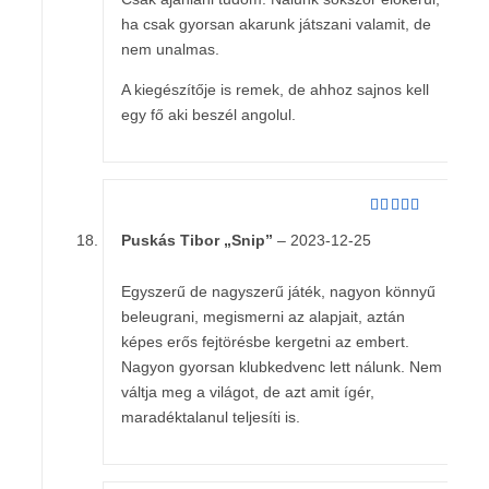
ha csak gyorsan akarunk játszani valamit, de
nem unalmas.
A kiegészítője is remek, de ahhoz sajnos kell
egy fő aki beszél angolul.
Értékelés:
5
Puskás Tibor „Snip”
–
2023-12-25
/ 5
Egyszerű de nagyszerű játék, nagyon könnyű
beleugrani, megismerni az alapjait, aztán
képes erős fejtörésbe kergetni az embert.
Nagyon gyorsan klubkedvenc lett nálunk. Nem
váltja meg a világot, de azt amit ígér,
maradéktalanul teljesíti is.