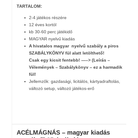
TARTALOM:
2-4 játékos részére
12 éves kortól
kb 30-60 perc játékidő
MAGYAR nyelvű kiadás
A hivatalos magyar nyelvű szabály
a piros
SZABÁLYKÖNYV fül alatt letölthető!
Csak egy kicsit fentebb! —–> (Leírás –
Vélemények – Szabálykönyv – ez a harmadik
fül!
Jellemzők: gazdasági, licitálós, kártyadraftolás,
változó setup, változó játékos-erő
ACÉLMÁGNÁS – magyar kiadás