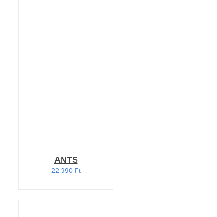
KOSÁRBA TESZEM
/
RÉSZLETEK
ANTS
22 990
Ft