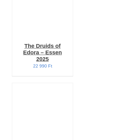
The Druids of
Edora – Essen
2025
22 990
Ft
KOSÁRBA TESZEM
/
RÉSZLETEK