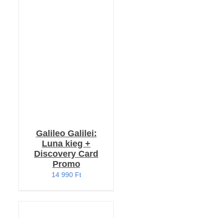
KOSÁRBA TESZEM
/
RÉSZLETEK
Galileo Galilei:
Luna kieg +
Discovery Card
Promo
14 990
Ft