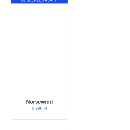
BESZERZÉS ALATT!
RÉSZLETEK
Norsewind
9 990
Ft