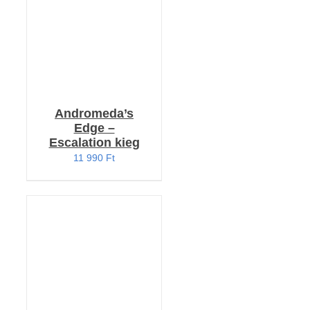
Andromeda’s
Edge –
Escalation kieg
11 990
Ft
KOSÁRBA TESZEM