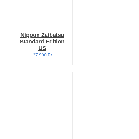
Nippon Zaibatsu
Standard Edition
US
27 990
Ft
KOSÁRBA TESZEM
/
RÉSZLETEK