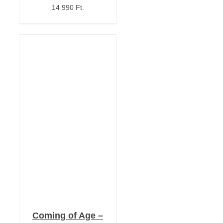
14 990 Ft.
KOSÁRBA TESZEM
/
RÉSZLETEK
Coming of Age –