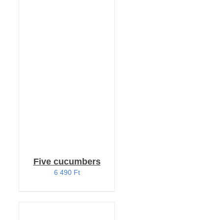
KOSÁRBA TESZEM
/
RÉSZLETEK
Five cucumbers
6 490
Ft