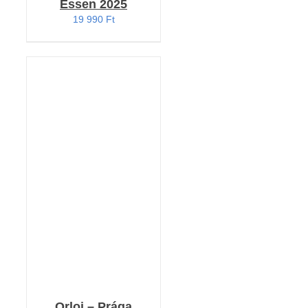
Essen 2025
19 990
Ft
KOSÁRBA TESZEM
/
RÉSZLETEK
Orloj – Prága