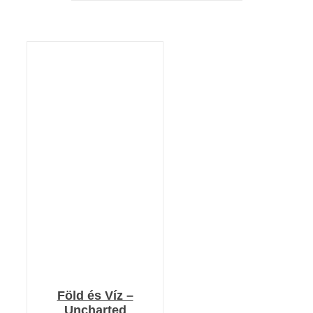
KOSÁRBA TESZEM
/
RÉSZLETEK
Föld és Víz –
Uncharted