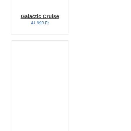
Galactic Cruise
41 990
Ft
KOSÁRBA TESZEM
/
RÉSZLETEK