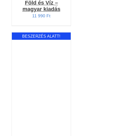
Föld és Víz –
magyar kiadás
11 990
Ft
BESZERZÉS ALATT!
RÉSZLETEK