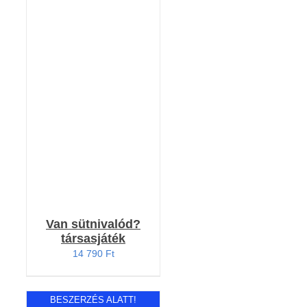
KOSÁRBA TESZEM
/
RÉSZLETEK
Van sütnivalód?
társasjáték
14 790
Ft
BESZERZÉS ALATT!