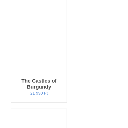
Értékelés:
KOSÁRBA TESZEM
4.33
/ 5
/
RÉSZLETEK
The Castles of
Burgundy
21 990
Ft