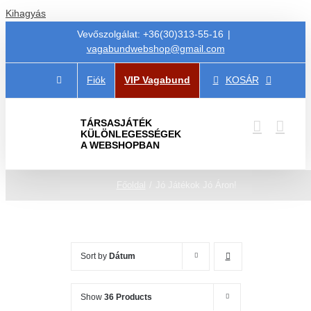
Kihagyás
Vevőszolgálat: +36(30)313-55-16
|
vagabundwebshop@gmail.com
Fiók
VIP Vagabund
KOSÁR
TÁRSASJÁTÉK
KÜLÖNLEGESSÉGEK
A WEBSHOPBAN
Főoldal
Jó Játékok Jó Áron!
Sort by
Dátum
Show
36 Products