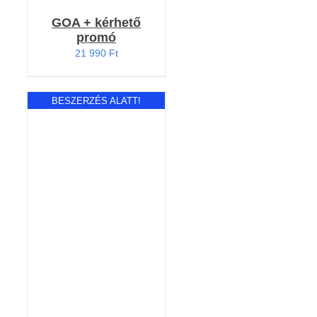
GOA + kérhető
promó
21 990
Ft
BESZERZÉS ALATT!
Értékelés:
RÉSZLETEK
5.00
/ 5