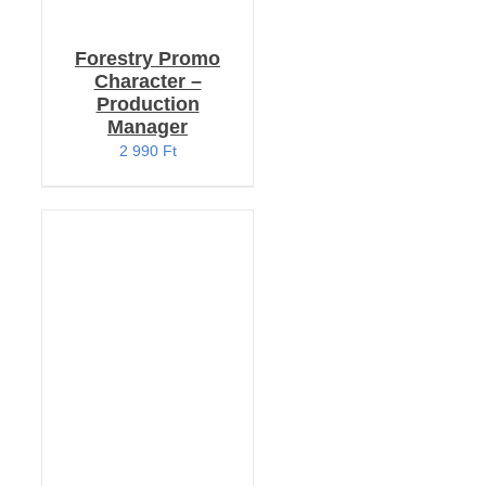
Forestry Promo
Character –
Production
Manager
2 990
Ft
KOSÁRBA TESZEM
/
RÉSZLETEK