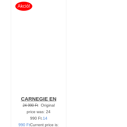
Akció!
Értékelés:
KOSÁRBA TESZEM
5.00
/ 5
/
RÉSZLETEK
CARNEGIE EN
Original
24 990
Ft
price was: 24
990 Ft.
14
990
Ft
Current price is: