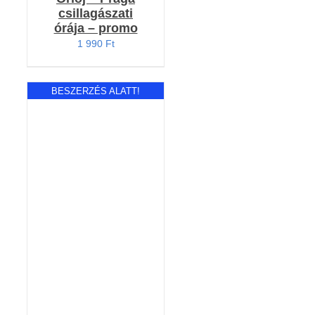
csillagászati
órája – promo
1 990
Ft
BESZERZÉS ALATT!
RÉSZLETEK