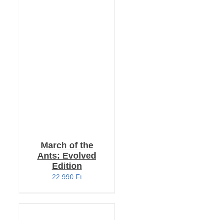
KOSÁRBA TESZEM
/
RÉSZLETEK
March of the
Ants: Evolved
Edition
22 990
Ft