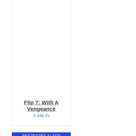
KOSÁRBA TESZEM
/
RÉSZLETEK
Flip 7: With A
Vengeance
5 490
Ft