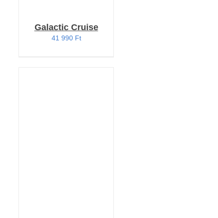
Galactic Cruise
41 990
Ft
KOSÁRBA TESZEM
/
RÉSZLETEK