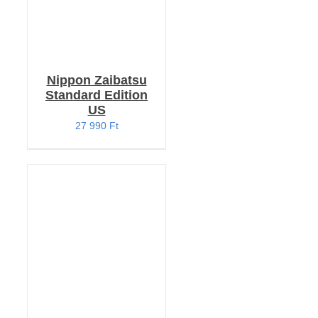
Nippon Zaibatsu
Standard Edition
US
27 990
Ft
KOSÁRBA TESZEM
/
RÉSZLETEK