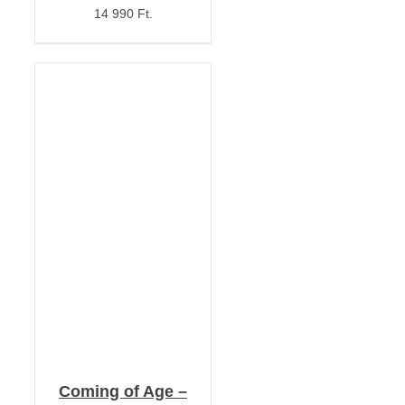
14 990 Ft.
KOSÁRBA TESZEM
/
RÉSZLETEK
Coming of Age –