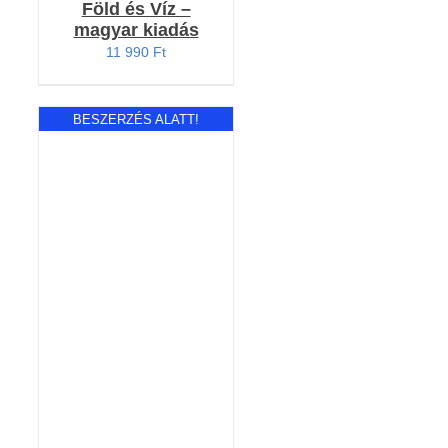
Föld és Víz –
magyar kiadás
11 990
Ft
BESZERZÉS ALATT!
RÉSZLETEK