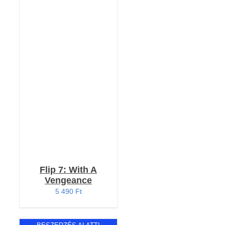
KOSÁRBA TESZEM
/
RÉSZLETEK
Flip 7: With A
Vengeance
5 490
Ft