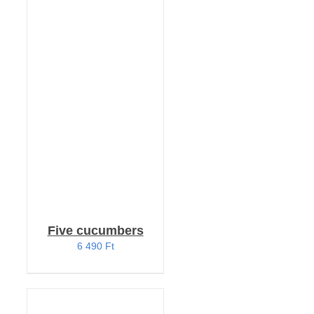
KOSÁRBA TESZEM
/
RÉSZLETEK
Five cucumbers
6 490
Ft