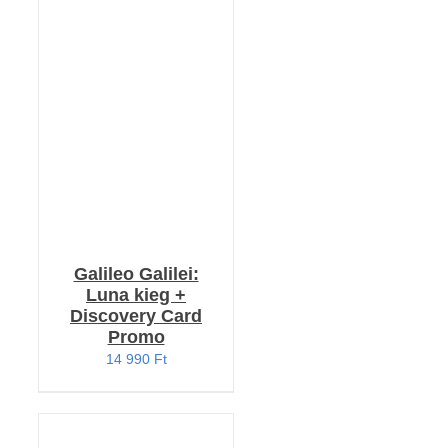
KOSÁRBA TESZEM
/
RÉSZLETEK
Galileo Galilei:
Luna kieg +
Discovery Card
Promo
14 990
Ft