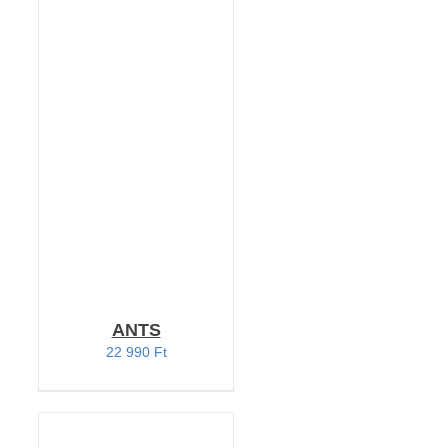
KOSÁRBA TESZEM
/
RÉSZLETEK
ANTS
22 990
Ft