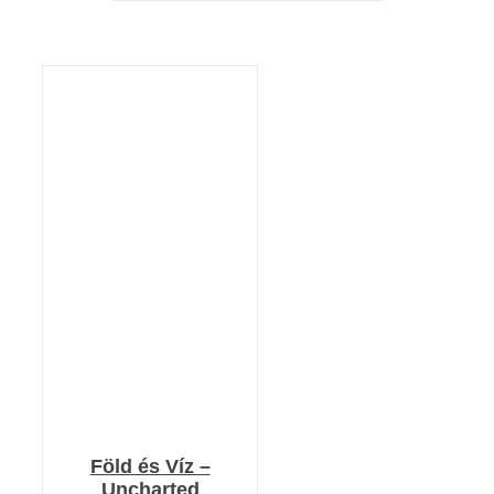
KOSÁRBA TESZEM
/
RÉSZLETEK
Föld és Víz –
Uncharted