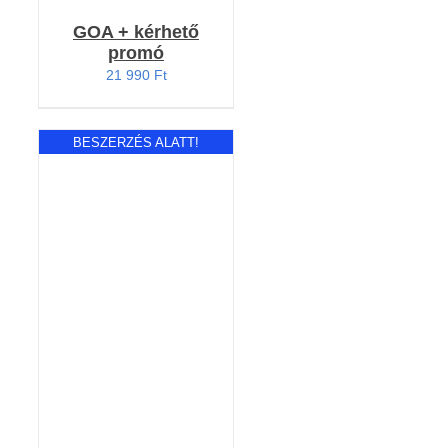
GOA + kérhető
promó
21 990
Ft
BESZERZÉS ALATT!
Értékelés:
RÉSZLETEK
5.00
/ 5