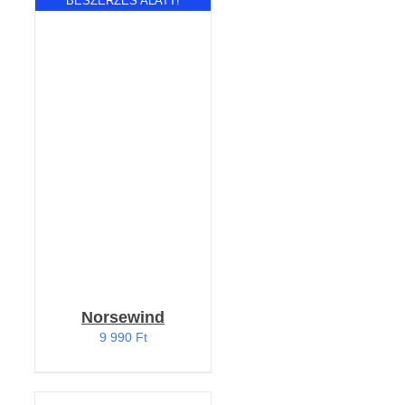
BESZERZÉS ALATT!
RÉSZLETEK
Norsewind
9 990
Ft