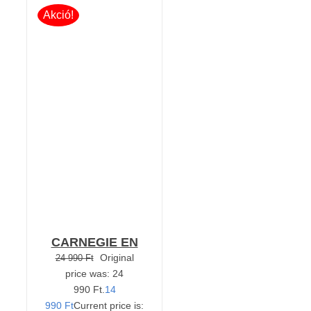
Akció!
Értékelés:
KOSÁRBA TESZEM
5.00
/ 5
/
RÉSZLETEK
CARNEGIE EN
Original
24 990
Ft
price was: 24
990 Ft.
14
990
Ft
Current price is: