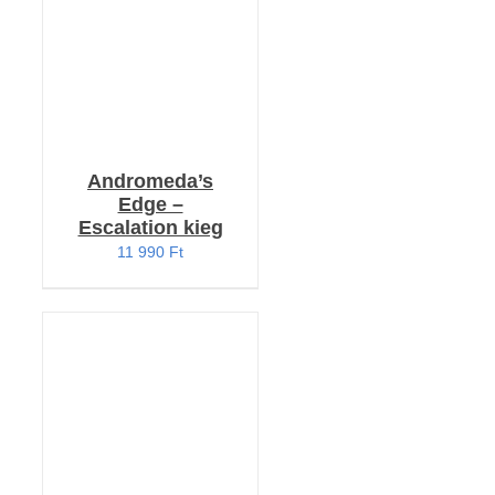
Andromeda’s
Edge –
Escalation kieg
11 990
Ft
KOSÁRBA TESZEM