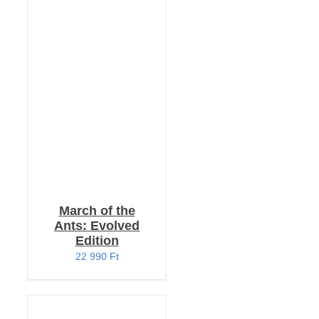
KOSÁRBA TESZEM
/
RÉSZLETEK
March of the
Ants: Evolved
Edition
22 990
Ft