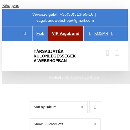
Kihagyás
Vevőszolgálat: +36(30)313-55-16
|
vagabundwebshop@gmail.com
Fiók
VIP Vagabund
KOSÁR
TÁRSASJÁTÉK
KÜLÖNLEGESSÉGEK
A WEBSHOPBAN
Főoldal
Jó Játékok Jó Áron!
Sort by
Dátum
Show
36 Products