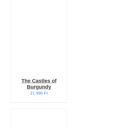
Értékelés:
KOSÁRBA TESZEM
4.33
/ 5
/
RÉSZLETEK
The Castles of
Burgundy
21 990
Ft