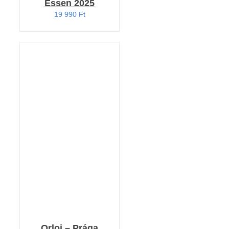
Essen 2025
19 990
Ft
KOSÁRBA TESZEM
/
RÉSZLETEK
Orloj – Prága