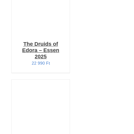
The Druids of
Edora – Essen
2025
22 990
Ft
KOSÁRBA TESZEM
/
RÉSZLETEK