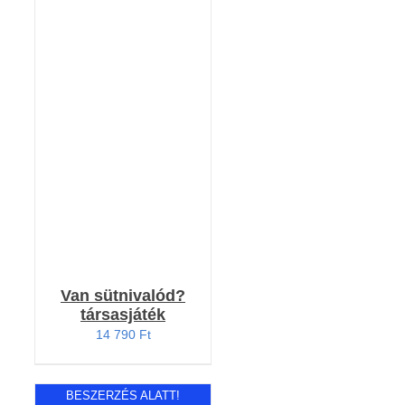
KOSÁRBA TESZEM
/
RÉSZLETEK
Van sütnivalód?
társasjáték
14 790
Ft
BESZERZÉS ALATT!