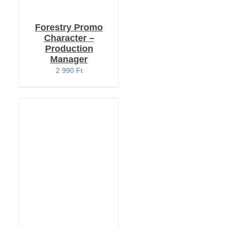
Forestry Promo
Character –
Production
Manager
2 990
Ft
KOSÁRBA TESZEM
/
RÉSZLETEK