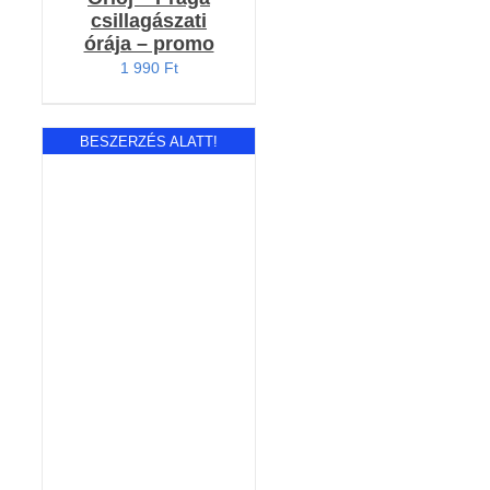
csillagászati
órája – promo
1 990
Ft
BESZERZÉS ALATT!
RÉSZLETEK