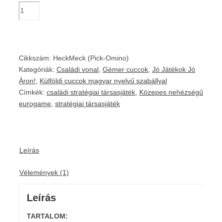
Cikkszám:
HeckMeck (Pick-Omino)
Kategóriák:
Családi vonal
,
Gémer cuccok
,
Jó Játékok Jó
Áron!
,
Külföldi cuccok magyar nyelvű szabállyal
Címkék:
családi stratégiai társasjáték
,
Közepes nehézségű
eurogame
,
stratégiai társasjáték
Leírás
Vélemények (1)
Leírás
TARTALOM: