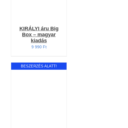
KIRÁLYI áru Big
Box – magyar
kiadás
9 990
Ft
BESZERZÉS ALATT!
Értékelés:
RÉSZLETEK
4.73
/ 5