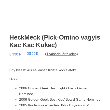
HeckMeck (Pick-Omino vagyis
Kac Kac Kukac)
(
1
vásárlói értékelés)
5 990
Ft
Értékelés
1
4.00
az 5-
ből,
értékelés
Egy klasszikus és klassz Knizia kockajáték!
alapján
Díjak:
2006 Golden Geek Best Light / Party Game
Nominee
2006 Golden Geek Best Kids’ Board Game Nominee
2005 Kinderspielexperten „8-to-13-year-olds”