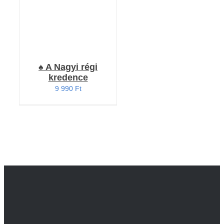
♠️ A Nagyi régi
kredence
9 990
Ft