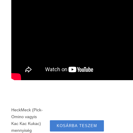
HeckMeck (Pick-
Omino vagyis
Kac Kac Kukac)
KOSÁRBA TESZEM
mennyiség