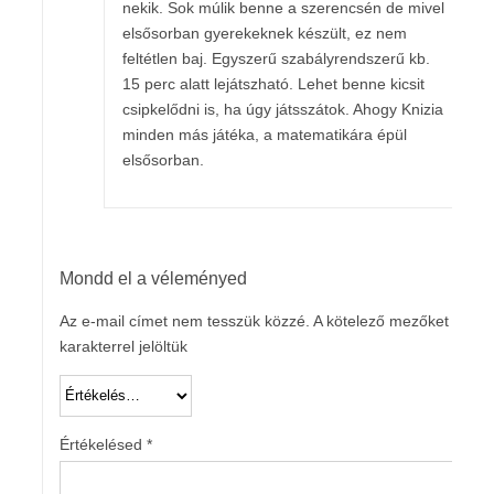
nekik. Sok múlik benne a szerencsén de mivel
elsősorban gyerekeknek készült, ez nem
feltétlen baj. Egyszerű szabályrendszerű kb.
15 perc alatt lejátszható. Lehet benne kicsit
csipkelődni is, ha úgy játsszátok. Ahogy Knizia
minden más játéka, a matematikára épül
elsősorban.
Mondd el a véleményed
Az e-mail címet nem tesszük közzé.
A kötelező mezőket
*
karakterrel jelöltük
Értékelésed
*