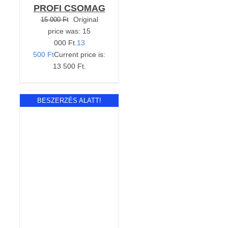
PROFI CSOMAG
Original
15 000
Ft
price was: 15
000 Ft.
13
500
Ft
Current price is:
13 500 Ft.
BESZERZÉS ALATT!
Értékelés:
RÉSZLETEK
4.00
/ 5