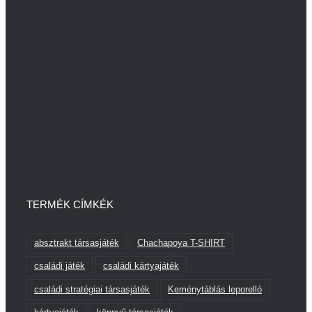
TERMÉK CÍMKÉK
absztrakt társasjáték
Chachapoya T-SHIRT
családi játék
családi kártyajáték
családi stratégiai társasjáték
Keménytáblás leporelló