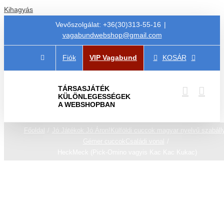
Kihagyás
Vevőszolgálat: +36(30)313-55-16
|
vagabundwebshop@gmail.com
Fiók
VIP Vagabund
KOSÁR
TÁRSASJÁTÉK
KÜLÖNLEGESSÉGEK
A WEBSHOPBAN
Főoldal
Jó Játékok Jó Áron!
Külföldi cuccok magyar nyelvű szabáll
Gémer cuccok
Családi vonal
HeckMeck (Pick-Omino vagyis Kac Kac Kukac)