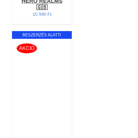
HERO REALMS
🇬🇧
10 990
Ft
BESZERZÉS ALATT!
AKCIÓ
RÉSZLETEK