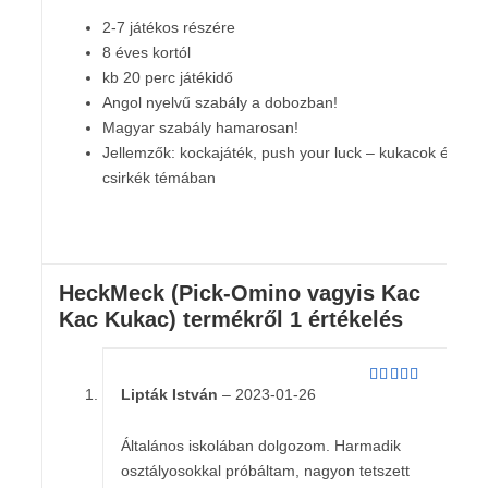
2-7 játékos részére
8 éves kortól
kb 20 perc játékidő
Angol nyelvű szabály a dobozban!
Magyar szabály hamarosan!
Jellemzők: kockajáték, push your luck – kukacok és
csirkék témában
HeckMeck (Pick-Omino vagyis Kac
Kac Kukac)
termékről 1 értékelés
Lipták István
–
2023-01-26
Értékelés:
4
/ 5
Általános iskolában dolgozom. Harmadik
osztályosokkal próbáltam, nagyon tetszett