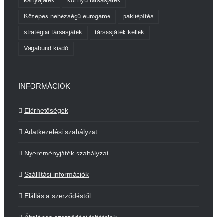
kártyajáték
könnyű társasjáték
Közepes nehézségű eurogame
pakliépítés
stratégiai társasjáték
társasjáték kellék
Vagabund kiadó
INFORMÁCIÓK
Elérhetőségek
Adatkezelési szabályzat
Nyereményjáték szabályzat
Szállítási információk
Elállás a szerződéstől
Általános szerződési feltételek